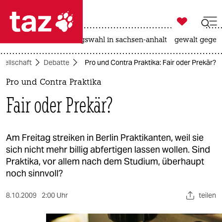

taz zahl ich
hitze
surfen
landtagswahl in sachsen-anhalt
gewalt gegen

taz zahl ich
sellschaft
Debatte
Pro und Contra Praktika: Fair oder Prekär?
taz zahl ich
Pro und Contra Praktika
themen
Fair oder Prekär?
politik
öko
Am Freitag streiken in Berlin Praktikanten, weil sie
sich nicht mehr billig abfertigen lassen wollen. Sind
gesellschaft
Praktika, vor allem nach dem Studium, überhaupt
noch sinnvoll?
kultur
8.10.2009
2:00 Uhr
teilen
sport