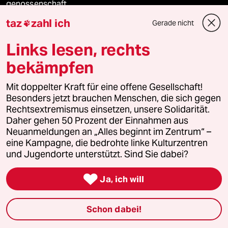
genossenschaft
taz
zahl ich
Gerade nicht

taz zahl ich
Links lesen, rechts
recherchefonds ausland
bekämpfen
panterstiftung
Mit doppelter Kraft für eine offene Gesellschaft!
Besonders jetzt brauchen Menschen, die sich gegen
panterpreis 2026
Rechtsextremismus einsetzen, unsere Solidarität.
Daher gehen 50 Prozent der Einnahmen aus
Neuanmeldungen an „Alles beginnt im Zentrum“ –
eine Kampagne, die bedrohte linke Kulturzentren
Podcast
und Jugendorte unterstützt. Sind Sie dabei?

Ja, ich will
bundestalk
fernverbindung
Schon dabei!