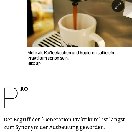
berlin
nord
wahrheit
verlag
verlag
Mehr als Kaffeekochen und Kopieren sollte ein
Praktikum schon sein.
veranstaltungen
Bild: ap
shop
P
fragen & hilfe
RO
unterstützen
abo
Der Begriff der "Generation Praktikum" ist längst
genossenschaft
zum Synonym der Ausbeutung geworden: