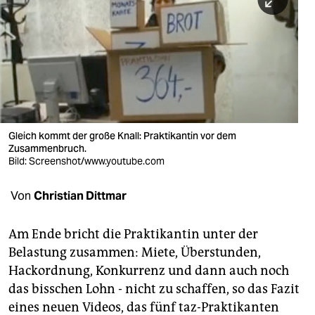
berlin
nord
wahrheit
verlag
verlag
Gleich kommt der große Knall: Praktikantin vor dem
Zusammenbruch.
veranstaltungen
Bild: Screenshot/www.youtube.com
shop
Von
Christian Dittmar
fragen & hilfe
unterstützen
Am Ende bricht die Praktikantin unter der
Belastung zusammen: Miete, Überstunden,
abo
Hackordnung, Konkurrenz und dann auch noch
das bisschen Lohn - nicht zu schaffen, so das Fazit
genossenschaft
eines neuen Videos, das fünf taz-Praktikanten