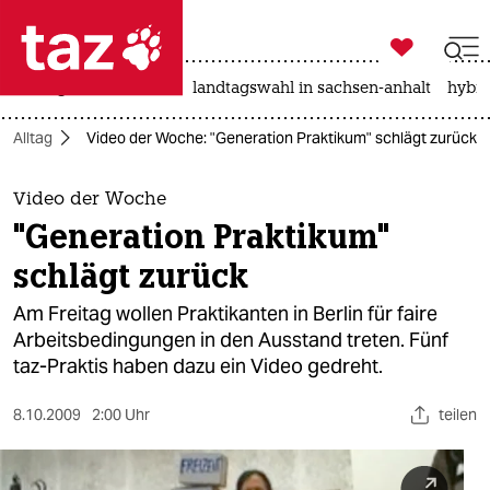

taz zahl ich
niedrigwasser
rente
landtagswahl in sachsen-anhalt
hybri

taz zahl ich
Alltag
Video der Woche: "Generation Praktikum" schlägt zurück
taz zahl ich
themen
Video der Woche
"Generation Praktikum"
politik
schlägt zurück
öko
Am Freitag wollen Praktikanten in Berlin für faire
Arbeitsbedingungen in den Ausstand treten. Fünf
gesellschaft
taz-Praktis haben dazu ein Video gedreht.
kultur
8.10.2009
2:00 Uhr
teilen
sport