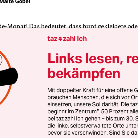
Malte Göbel
ide-Monat! Das bedeutet, dass bunt gekleidete ode
nschen in den Straßen tanzen, Regenbogenfahne
taz
zahl ich

und ihre Diversität feiern. Mitfeiern erlaubt! N
 feiern wie die Queers, die sind ja schon von der
Links lesen, r
g her fröhlich (engl. „gay“). Und mit dem Feiern
bekämpfen
be Zeiten, in denen Homosexualität verboten war 
usgestoßen waren, und bei nichtbinär dachte 
 oder Physik, nicht an Geschlechtsidentität. Dies
Mit doppelter Kraft für eine offene G
brauchen Menschen, die sich vor O
bei sein, seit Queers 1969 in New York in Straßen
einsetzen, unsere Solidarität. Die ta
lizei die moderne LGBTIQ-Bewegung anstießen. S
beginnt im Zentrum“. 50 Prozent a
 für alle 2017 sollte alles in Butter sein, 2021 färb
bei taz zahl ich gehen – bis zum 30
d in Regenbogenfarben, sogar die CSU und
alle 
die linke, selbstverwaltete Orte unte
bevor sie verschwinden. Sind Sie da
 also heute alles nur noch Akzeptanz, Solidarität, 