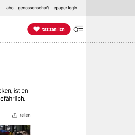
abo
genossenschaft
epaper login

taz zahl ich
taz zahl ich
ken, ist en
efährlich.
teilen