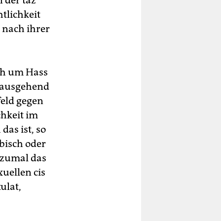
n der taz
tlichkeit
 nach ihrer
ch um Hass
g ausgehend
feld gegen
hkeit im
das ist, so
bisch oder
(zumal das
uellen cis
ulat,