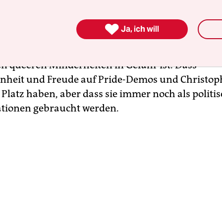
.

Ja, ich will
ein. Aber die erste Hälfte des Pride-Monats Juni 20
ermeintliche Erfolgsgeschichte der angeblich im
en queeren Minderheiten in Gefahr ist. Dass
nheit und Freude auf Pride-Demos und Christoph
Platz haben, aber dass sie immer noch als politi
tionen gebraucht werden.