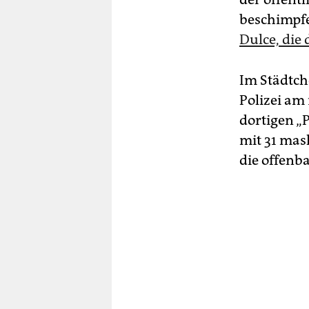
beschimpfe
Dulce, die
Im Städtch
Polizei am
dortigen „
mit 31 mas
die offenb