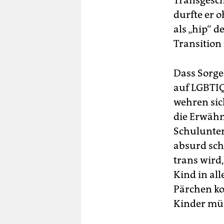
Transgeschl
durfte er 
als „hip“ 
Transition 
Dass Sorge
auf LGBTIQ
wehren sic
die Erwähn
Schulunterr
absurd sch
trans wird
Kind in al
Pärchen kon
Kinder müs