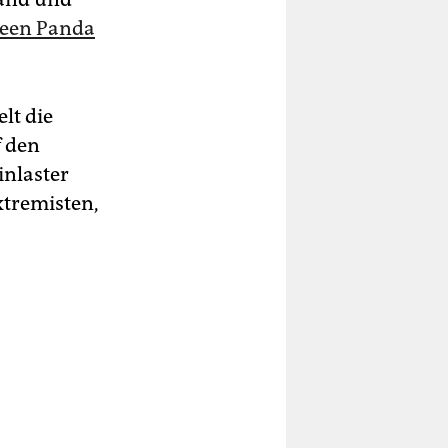
een Panda
lt die
f den
inlaster
xtremisten,