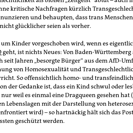
echtlichkeit als bloßen „Zeitgeist“ abtut – auch i
ohne kritische Nachfragen kürzlich Transgeschlech
denunzieren und behaupten, dass trans Menschen
nicht glücklicher seien als vorher.
 um Kinder vorgeschoben wird, wenn es eigentli
 geht, ist nichts Neues: Von Baden-Württember
h seit Jahren „besorgte Bürger“ aus dem AfD-Um
ung von Homosexualität und Transgeschlechtlic
icht. So offensichtlich homo- und transfeindlich 
on der Gedanke ist, dass ein Kind schwul oder les
, nur weil es einmal eine Dragqueen gesehen hat 
len Lebenslagen mit der Darstellung von heterosex
frontiert wird) – so hartnäckig hält sich das Post
sten geschützt werden.