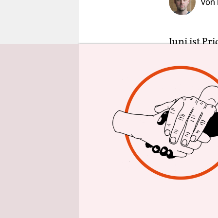
Von
epaper login
Juni ist Pr
nackte Me
schwenken 
kann so gut
Bezeichnun
sie an trü
Menschen a
Mathematik
sollten vor
mit der Po
mit der Ehe
Deutschlan
Konzerne
,