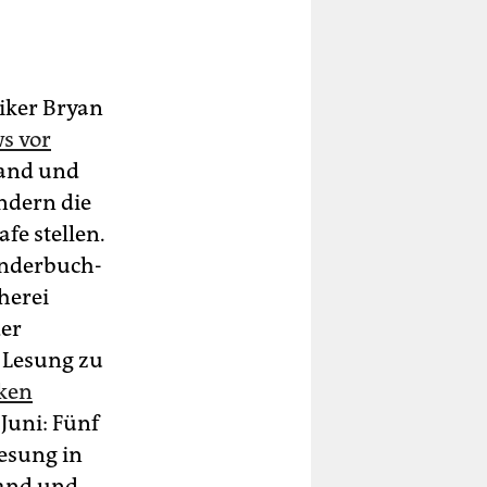
tiker Bryan
s vor
land und
ndern die
fe stellen.
Kinderbuch-
herei
der
e Lesung zu
nken
 Juni: Fünf
esung in
land und