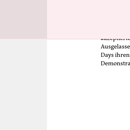
Party, yeah
Sollte so s
dass die v
akzeptiert
Ausgelasse
Days ihren 
Demonstra