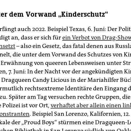
ter dem Vorwand „Kinderschutz“
fängt auch 2022. Beispiel Texas, 6. Juni: Der Poli
igt an, dass er sich für
ein Verbot von Drag-Show
nsetzt
– also ein Gesetz, das fatal denen aus Russ
elt, die unter dem Vorwand des Schutzes von Ki
e Erwähnung von queeren Lebensweisen unter Stra
ien, 7. Juni: In der Nacht vor der angekündigten 
 Dragqueen Candy Licious in der Mariahilfer Büc
mutlich rechtsextreme Identitäre den Eingang 
 zu. Später am Tag versuchen rechte Gruppen, di
 Polizei ist vor Ort,
verhaftet aber allein einen li
nstranten
. Beispiel San Lorenzo, Kalifornien, 12.
kale der „Proud Boys“ stürmen eine Dragqueen-L
lichen Bibliothek in San Lorenzo südlich von Oak