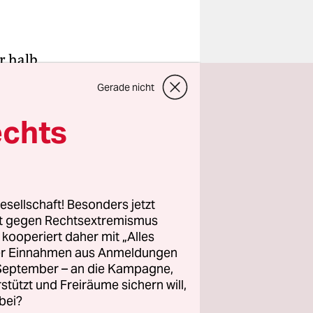
r halb
n
Gerade nicht
iemand
echts
 erinnern
und trans
man an
e Zeiten
esellschaft! Besonders jetzt
rt gegen Rechtsextremismus
schlachten
z kooperiert daher mit „Alles
pätestens
ller Einnahmen aus Anmeldungen
te sich halb
. September – an die Kampagne,
möglichen
rstützt und Freiräume sichern will,
bei?
Diversity,