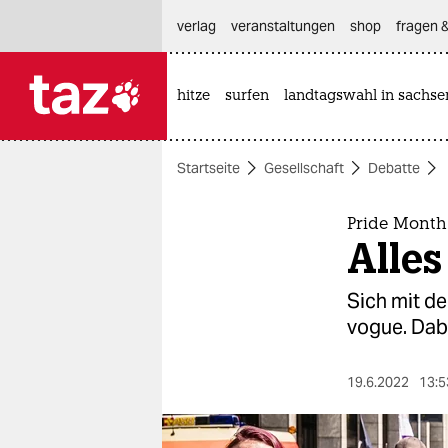
hautnavigation anspringen
hauptinhalt anspringen
footer anspringen
verlag
veranstaltungen
shop
fragen &
hitze
surfen
landtagswahl in sachse

taz zahl ich
taz zahl ich
Startseite
Gesellschaft
Debatte
themen
politik
Pride Month
Alles
öko
Sich mit de
gesellschaft
vogue. Dabe
kultur
19.6.2022
13:5
sport