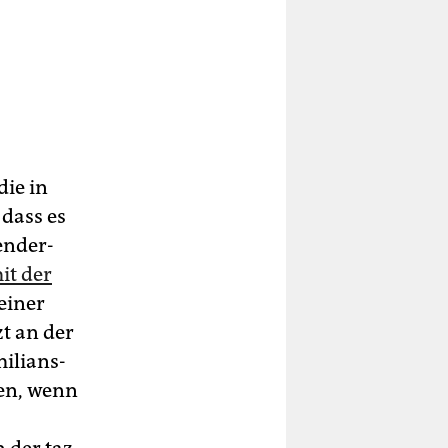
 die in
 dass es
ender-
it der
einer
t an der
ilians-
ten, wenn