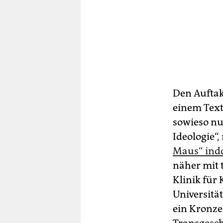
Den Auftak
einem Text
sowieso nur
Ideologie“
Maus“ indo
näher mit 
Klinik für
Universitä
ein Kronze