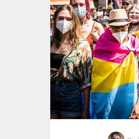
berlin
nord
wahrheit
verlag
verlag
veranstaltungen
shop
fragen & hilfe
unterstützen
abo
genossenschaft