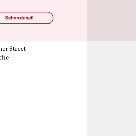
Schon dabei!
22 zeigt,
mer mehr
er Street
sche