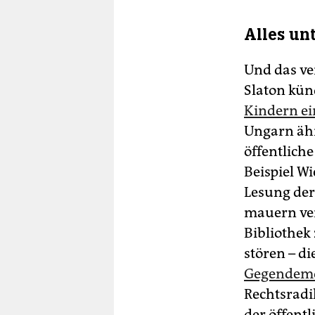
Alles un
Und das ver
Slaton künd
Kindern ei
Ungarn ähn
öffentlich
Beispiel W
Lesung der
mauern ver
Bibliothek
stören – die
Gegendemo
Rechtsradi
der öffent