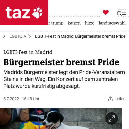

taz zahl ich
bergsteigen
usa unter trump
katzen
hitze
landtagswahl i

taz zahl ich
a
LGBTQIA
LGBTI-Fest in Madrid: Bürgermeister bremst Pride
taz zahl ich
themen
LGBTI-Fest in Madrid
Bürgermeister bremst Pride
politik
Madrids Bürgermeister legt den Pride-Veranstaltern
öko
Steine in den Weg. Ein Konzert auf dem zentralen
Platz wurde kurzfristig abgesagt.
gesellschaft
6.7.2022
16:48 Uhr
teilen
kultur
sport