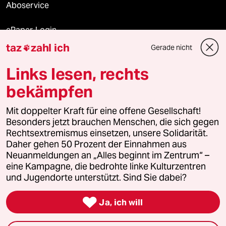
Aboservice
ePaper Login
taz
zahl ich
Gerade nicht

Downloads für Abonnierende
Links lesen, rechts
bekämpfen
© 2026 taz Verlags und Vertriebs GmbH
Alle Rechte vorbehalten. Bei rechtlichen Fragen oder für Genehmigungen
Mit doppelter Kraft für eine offene Gesellschaft!
wenden Sie sich bitte an
lizenzen@taz.de
Besonders jetzt brauchen Menschen, die sich gegen
Rechtsextremismus einsetzen, unsere Solidarität.
Daher gehen 50 Prozent der Einnahmen aus
Feedback
Redaktionsstatut
Kommune-Richtlinien
KI-
Neuanmeldungen an „Alles beginnt im Zentrum“ –
eine Kampagne, die bedrohte linke Kulturzentren
Leitlinie
Informant
Datenschutz
Impressum
AGB
und Jugendorte unterstützt. Sind Sie dabei?
Seitenwende
Einwilligungen widerrufen (Ads)

Ja, ich will