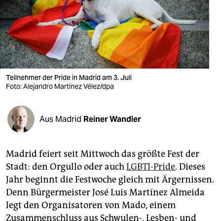
berlin
nord
wahrheit
verlag
Teilnehmer der Pride in Madrid am 3. Juli
verlag
Foto: Alejandro Martínez Vélez/dpa
veranstaltungen
Aus Madrid
Reiner Wandler
shop
fragen & hilfe
Madrid feiert seit Mittwoch das größte Fest der
unterstützen
Stadt: den Orgullo oder auch
LGBTI-Pride
. Dieses
Jahr beginnt die Festwoche gleich mit Ärgernissen.
abo
Denn Bürgermeister José Luis Martínez Almeida
genossenschaft
legt den Organisatoren von Mado, einem
Zusammenschluss aus Schwulen-, Lesben- und