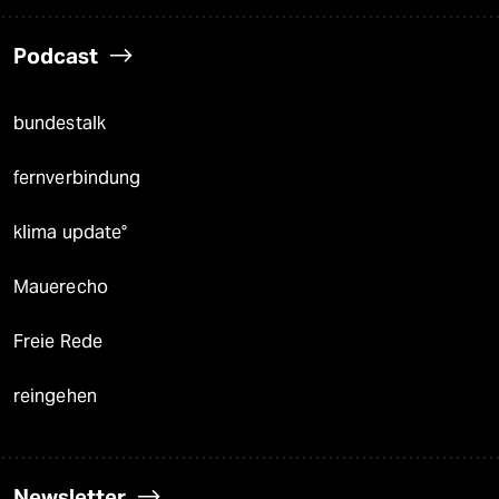
Podcast
bundestalk
fernverbindung
klima update°
Mauerecho
Freie Rede
reingehen
Newsletter