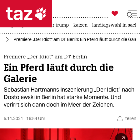

taz zahl ich
bergsteigen
usa unter trump
katzen
landtagswahl in sachs

taz zahl ich
te
Premiere „Der Idiot“ am DT Berlin: Ein Pferd läuft durch die Galer
taz zahl ich
themen
Premiere „Der Idiot“ am DT Berlin
Ein Pferd läuft durch die
politik
Galerie
öko
Sebastian Hartmanns Inszenierung „Der Idiot“ nach
Dostojewski in Berlin hat starke Momente. Und
gesellschaft
verirrt sich dann doch im Meer der Zeichen.
kultur
5.11.2021
16:54 Uhr
teilen
sport