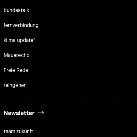
bundestalk
fernverbindung
klima update°
Mauerecho
Freie Rede
reingehen
Newsletter
team zukunft