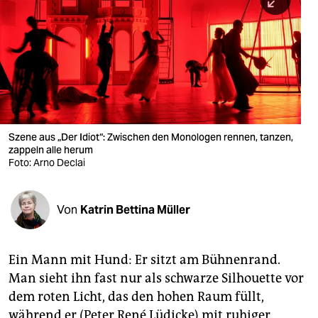
berlin
nord
wahrheit
verlag
verlag
Szene aus „Der Idiot“: Zwischen den Monologen rennen, tanzen,
zappeln alle herum
veranstaltungen
Foto: Arno Declai
shop
fragen & hilfe
Von
Katrin Bettina Müller
unterstützen
Ein Mann mit Hund: Er sitzt am Bühnenrand.
abo
Man sieht ihn fast nur als schwarze Silhouette vor
genossenschaft
dem roten Licht, das den hohen Raum füllt,
während er (Peter René Lüdicke) mit ruhiger,