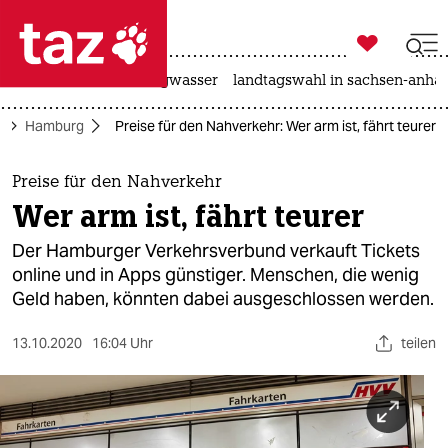

taz zahl ich
katzen
hitze
niedrigwasser
landtagswahl in sachsen-anhal

taz zahl ich
d
Hamburg
Preise für den Nahverkehr: Wer arm ist, fährt teurer
taz zahl ich
themen
Preise für den Nahverkehr
Wer arm ist, fährt teurer
politik
Der Hamburger Verkehrsverbund verkauft Tickets
öko
online und in Apps günstiger. Menschen, die wenig
Geld haben, könnten dabei ausgeschlossen werden.
gesellschaft
13.10.2020
16:04 Uhr
teilen
kultur
sport