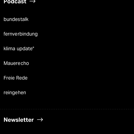
Podcast
bundestalk
fernverbindung
klima update°
Mauerecho
Freie Rede
reingehen
Newsletter