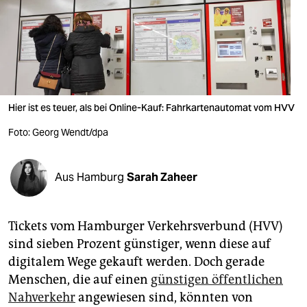
berlin
nord
wahrheit
verlag
Hier ist es teuer, als bei Online-Kauf: Fahrkartenautomat vom HVV
verlag
Foto: Georg Wendt/dpa
veranstaltungen
shop
Aus Hamburg
Sarah Zaheer
fragen & hilfe
Tickets vom Hamburger Verkehrsverbund (HVV)
unterstützen
sind sieben Prozent günstiger, wenn diese auf
abo
digitalem Wege gekauft werden. Doch gerade
Menschen, die auf einen
günstigen öffentlichen
genossenschaft
Nahverkehr
angewiesen sind, könnten von