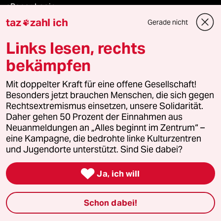
ePaper Login
taz
zahl ich
Gerade nicht

Downloads für Abonnierende
Links lesen, rechts
bekämpfen
© 2026 taz Verlags und Vertriebs GmbH
Mit doppelter Kraft für eine offene Gesellschaft!
Alle Rechte vorbehalten. Bei rechtlichen Fragen oder für Genehmigungen
wenden Sie sich bitte an
lizenzen@taz.de
Besonders jetzt brauchen Menschen, die sich gegen
Rechtsextremismus einsetzen, unsere Solidarität.
Daher gehen 50 Prozent der Einnahmen aus
Feedback
Redaktionsstatut
Kommune-Richtlinien
KI-
Neuanmeldungen an „Alles beginnt im Zentrum“ –
eine Kampagne, die bedrohte linke Kulturzentren
Leitlinie
Informant
Datenschutz
Impressum
AGB
und Jugendorte unterstützt. Sind Sie dabei?

Seitenwende
Einwilligungen widerrufen (Ads)
Ja, ich will
Schon dabei!