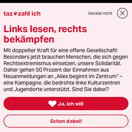
recherchefonds ausland
taz
zahl ich
Gerade nicht

panterstiftung
Links lesen, rechts
bekämpfen
panterpreis 2026
Mit doppelter Kraft für eine offene Gesellschaft!
Besonders jetzt brauchen Menschen, die sich gegen
Rechtsextremismus einsetzen, unsere Solidarität.
Podcast
Daher gehen 50 Prozent der Einnahmen aus
Neuanmeldungen an „Alles beginnt im Zentrum“ –
eine Kampagne, die bedrohte linke Kulturzentren
bundestalk
und Jugendorte unterstützt. Sind Sie dabei?
fernverbindung

Ja, ich will
klima update°
Schon dabei!
Mauerecho