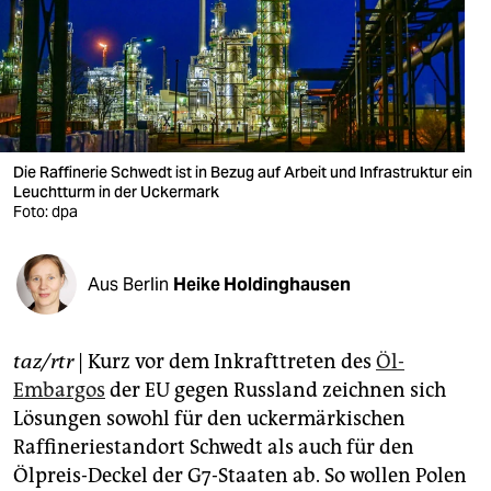
berlin
nord
wahrheit
verlag
Die Raffinerie Schwedt ist in Bezug auf Arbeit und Infrastruktur ein
verlag
Leuchtturm in der Uckermark
Foto: dpa
veranstaltungen
shop
Aus Berlin
Heike Holdinghausen
fragen & hilfe
taz/rtr
| Kurz vor dem Inkrafttreten des
Öl-
unterstützen
Embargos
der EU gegen Russland zeichnen sich
abo
Lösungen sowohl für den uckermärkischen
Raffineriestandort Schwedt als auch für den
genossenschaft
Ölpreis-Deckel der G7-Staaten ab. So wollen Polen