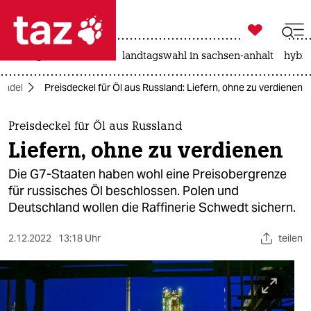

taz zahl ich
niedrigwasser
rente
landtagswahl in sachsen-anhalt
hybri

taz zahl ich
andel
Preisdeckel für Öl aus Russland: Liefern, ohne zu verdienen
taz zahl ich
themen
Preisdeckel für Öl aus Russland
Liefern, ohne zu verdienen
politik
Die G7-Staaten haben wohl eine Preisobergrenze
öko
für russisches Öl beschlossen. Polen und
Deutschland wollen die Raffinerie Schwedt sichern.
gesellschaft
2.12.2022
13:18 Uhr
teilen
kultur
sport