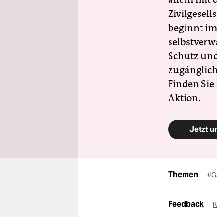
Zivilgesell
beginnt im
selbstverw
Schutz und 
zugänglich
Finden Sie
Aktion.
Jetzt u
Themen
#G
Feedback
K