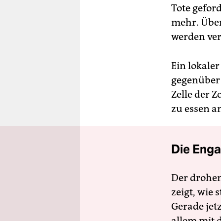
Tote gefor
mehr. Über
werden ver
Ein lokale
gegenüber A
Zelle der 
zu essen a
Die Enga
Der drohe
zeigt, wie
Gerade jet
allem mit d