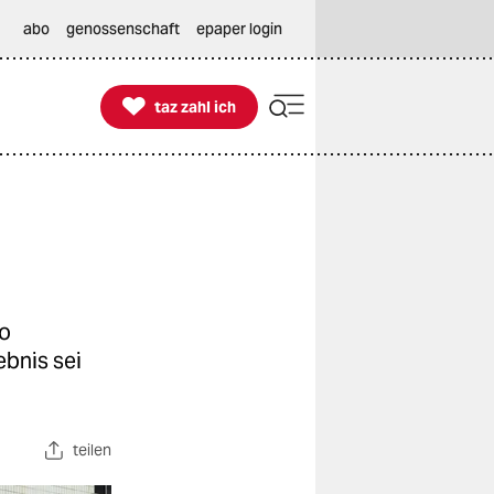
abo
genossenschaft
epaper login

taz zahl ich
taz zahl ich
n
go
ebnis sei
teilen