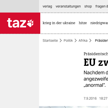
hautnavigation anspringen
hauptinhalt anspringen
footer anspringen
verlag
veranstaltungen
shop
fragen &
krieg in der ukraine
hitze
niedrigwa

taz zahl ich
taz zahl ich
Startseite
Politik
Afrika
Präsiden
themen
politik
Präsidentsc
EU z
öko
Nachdem di
gesellschaft
angezweifel
„anormal“.
kultur
sport
7.9.2016
18:27