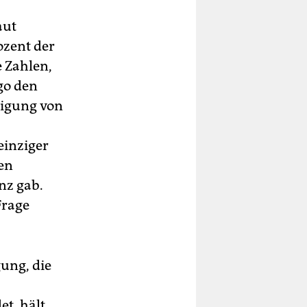
aut
ozent der
e Zahlen,
go den
ligung von
einziger
en
nz gab.
Frage
gung, die
et, hält