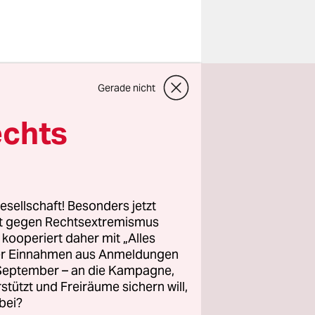
, gerät in
Gerade nicht
ch er die
echts
auch von
ie
esellschaft! Besonders jetzt
 zu
rt gegen Rechtsextremismus
z kooperiert daher mit „Alles
n“, wie sie
ller Einnahmen aus Anmeldungen
Vorgehen
. September – an die Kampagne,
er neun
rstützt und Freiräume sichern will,
nntgabe der
bei?