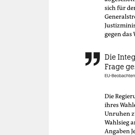
sich für d
Generalstr
Justizmini
gegen das 
Die Integ

Frage ges
EU-Beobachterm
Die Regier
ihres Wahl
Unruhen z
Wahlsieg a
Angaben Je