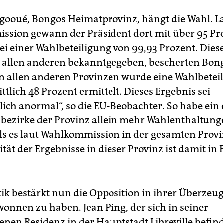
ooué, Bongos Heimatprovinz, hängt die Wahl. L
sion gewann der Präsident dort mit über 95 Pr
i einer Wahlbeteiligung von 99,93 Prozent. Dies
 allen anderen bekanntgegeben, bescherten Bon
In allen anderen Provinzen wurde eine Wahlbetei
tlich 48 Prozent ermittelt. Dieses Ergebnis sei
lich anormal“, so die EU-Beobachter. So habe ein 
lbezirke der Provinz allein mehr Wahlenthaltung
ls es laut Wahlkommission in der gesamten Provi
ität der Ergebnisse in dieser Provinz ist damit in 
tik bestärkt nun die Opposition in ihrer Überzeu
onnen zu haben. Jean Ping, der sich in seiner
nen Residenz in der Hauptstadt Libreville befind