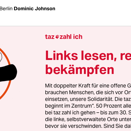
Berlin
Dominic Johnson
, der frisch wiedergewählte Präsident von Gabun
taz
zahl ich

che Bedrängnis. Das amtliche Endergebnis, wona
7. August mit 49,8 gegen 48,2 Pozent für den
Links lesen, r
skandidaten Jean Ping gewonnen hat, wird nun 
bekämpfen
obachtern der EU in Frage gestellt.
bachtermission stellte sich am Dienstag hinter d
Mit doppelter Kraft für eine offene G
Pings, die Ergebnisse jedes einzelnen Wahllokals
brauchen Menschen, die sich vor O
einsetzen, unsere Solidarität. Die ta
chen, „um eine mögliche Anfechtung zu erleichter
beginnt im Zentrum“. 50 Prozent a
Es gebe „erhebliche Unterschiede“ zwischen dem 
bei taz zahl ich gehen – bis zum 30
mmission in den einzelnen Provinzen: in zwei d
die linke, selbstverwaltete Orte unte
seien Wahlbeobachter von der öffentlichen Beka
bevor sie verschwinden. Sind Sie da