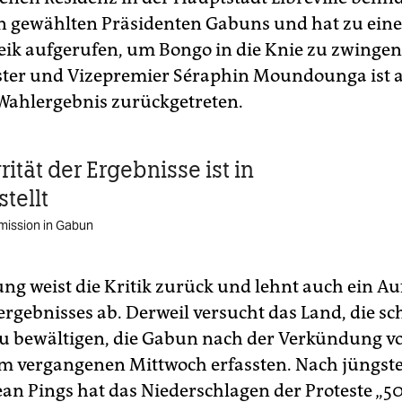
en gewählten Präsidenten Gabuns und hat zu ein
eik aufgerufen, um Bongo in die Knie zu zwinge
ster und Vizepremier Séraphin Moundounga ist a
Wahlergebnis zurückgetreten.
rität der Ergebnisse ist in
tellt
ission in Gabun
ung weist die Kritik zurück und lehnt auch ein A
ergebnisses ab. Derweil versucht das Land, die s
u bewältigen, die Gabun nach der Verkündung v
m vergangenen Mittwoch erfassten. Nach jüngst
an Pings hat das Niederschlagen der Proteste „50