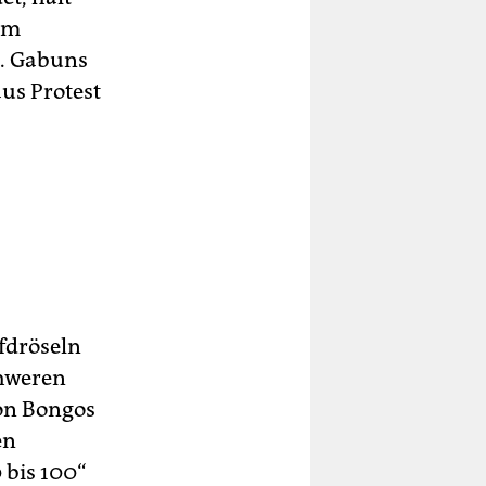
em
n. Gabuns
us Protest
ufdröseln
chweren
on Bongos
en
 bis 100“