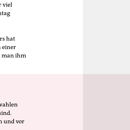
 viel
ntag
rs hat
n einer
be man ihm
wahlen
sind.
h und vor