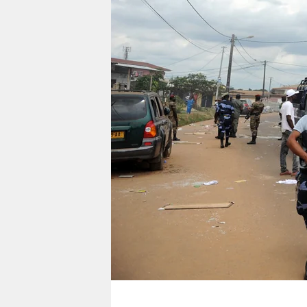
berlin
nord
wahrheit
verlag
verlag
veranstaltungen
shop
fragen & hilfe
unterstützen
abo
genossenschaft