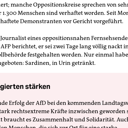
dert; manche Oppositionskreise sprechen von sehr
 1.300 Menschen sind verhaftet worden. Seit Mo
haftete Demonstranten vor Gericht vorgeführt.
r Journalist eines oppositionsnahen Fernsehsende
FP berichtet, er sei zwei Tage lang völlig nackt i
Zollbehörde festgehalten worden. Nur einmal ha
ngeboten: Sardinen, in Urin getränkt.
gierten stärken
nde Erfolg der AfD bei den kommenden Landtags
 stark rechtsextreme Kräfte inzwischen geworden 
zt braucht es Zusammenhalt und Solidarität. Auc
en Menschen, die sich vor Ort für eine starke