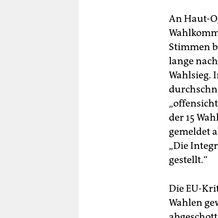
An Haut-Og
Wahlkommis
Stimmen be
lange nach
Wahlsieg. 
durchschnit
„offensicht
der 15 Wah
gemeldet a
„Die Integr
gestellt.“
Die EU-Kri
Wahlen gew
abgeschotte