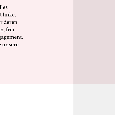
lles
 linke,
ür deren
n, frei
ngagement.
e unsere