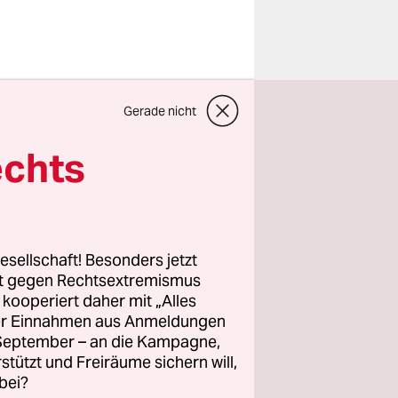
es zeigt,
Gerade nicht
n einen
tagabend im
echts
tag konnte
rum Vjasna
esellschaft! Besonders jetzt
rt gegen Rechtsextremismus
z kooperiert daher mit „Alles
am Boden
ller Einnahmen aus Anmeldungen
. September – an die Kampagne,
rstützt und Freiräume sichern will,
bei?