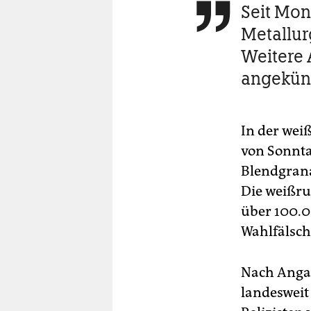
Seit Mon

Metallur
Weitere 
angekün
In der wei
von Sonnt
Blendgran
Die weißru
über 100.0
Wahlfälsch
Nach Anga
landeswei