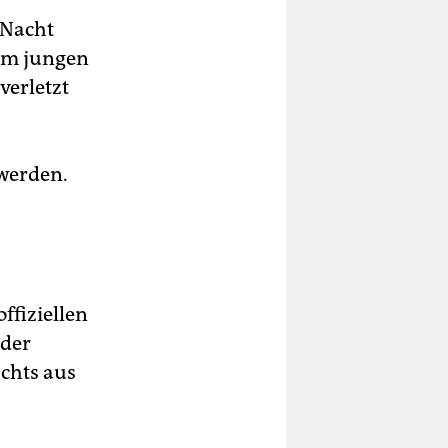
 Nacht
nem jungen
verletzt
werden.
ffiziellen
 der
achts aus