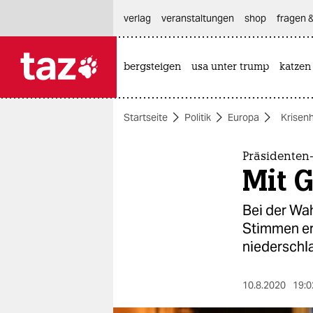
hautnavigation anspringen
hauptinhalt anspringen
footer anspringen
verlag
veranstaltungen
shop
fragen &
bergsteigen
usa unter trump
katzen

taz zahl ich
taz zahl ich
Startseite
Politik
Europa
Krisen
themen
politik
Präsidenten
Mit 
öko
Bei der Wah
gesellschaft
Stimmen er
niederschl
kultur
sport
10.8.2020
19:0