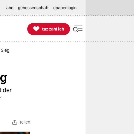
abo
genossenschaft
epaper login

taz zahl ich
taz zahl ich
 Sieg
eg
t der
r
teilen