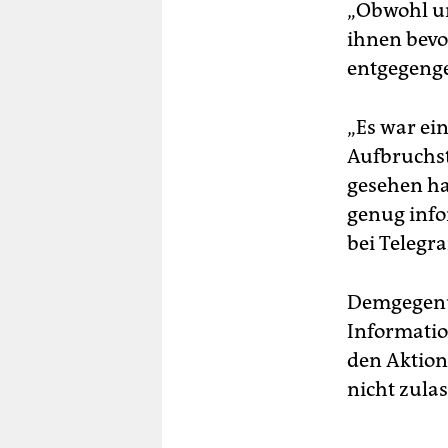
„Obwohl un
ihnen bevo
entgegenges
„Es war ei
Aufbruchst
gesehen hab
genug infor
bei Telegra
Demgegenü
Informatio
den Aktion
nicht zula