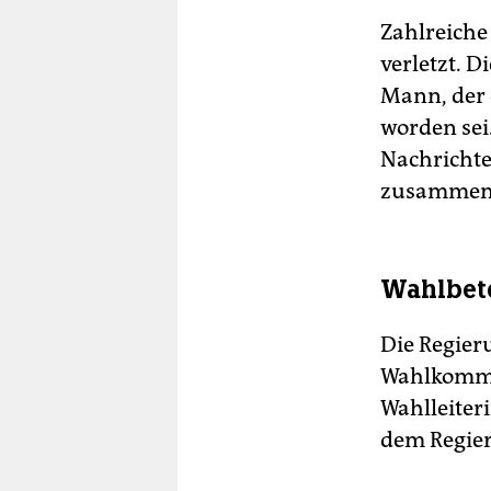
Zahlreiche
verletzt. 
Mann, der 
worden se
Nachrichte
zusammeng
Wahlbete
Die Regieru
Wahlkommis
Wahlleiter
dem Regie