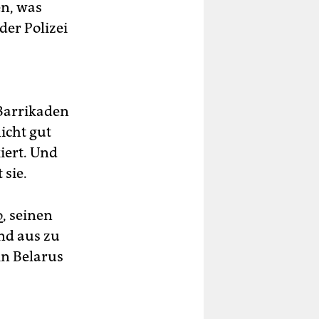
en, was
der Polizei
Barrikaden
nicht gut
iert. Und
 sie.
o
, seinen
nd aus zu
in Belarus