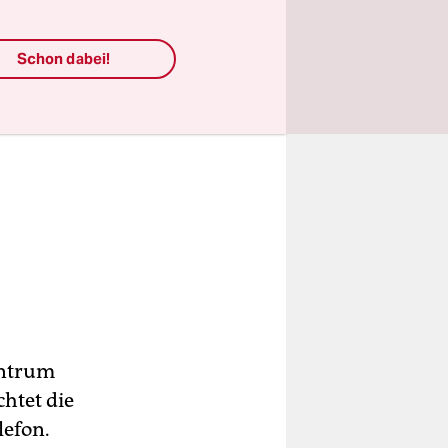
Schon dabei!
entrum
htet die
lefon.