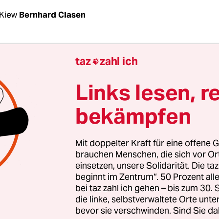
Kiew
Bernhard Clasen
rwachsene“, heißt es im Vorspann des Videos. Und 
taz
zahl ich

stwagen der belarussischen Polizeieinsatztruppe
enden überfährt. Die Szene spielte sich am Sonn
Links lesen, r
er weißrussischen Hauptstadt Minsk ab. Am Mon
bekämpfen
Stefanowitsch vom Minsker Menschenrechtszent
 nur noch den Tod des Demonstranten melden.
Mit doppelter Kraft für eine offene G
ozialen Netzwerken zeigten Demonstranten mit
brauchen Menschen, die sich vor O
einsetzen, unsere Solidarität. Die ta
römten Gesichtern, die zum Teil bewegungslos 
beginnt im Zentrum“. 50 Prozent a
Polizisten, die sich daranmachten, die Verletzten
bei taz zahl ich gehen – bis zum 30
gen.
die linke, selbstverwaltete Orte unte
bevor sie verschwinden. Sind Sie da