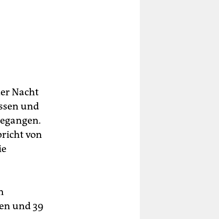
der Nacht
ssen und
gegangen.
richt von
ie
n
sten und 39