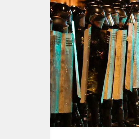
berlin
nord
wahrheit
verlag
verlag
veranstaltungen
shop
fragen & hilfe
unterstützen
abo
genossenschaft