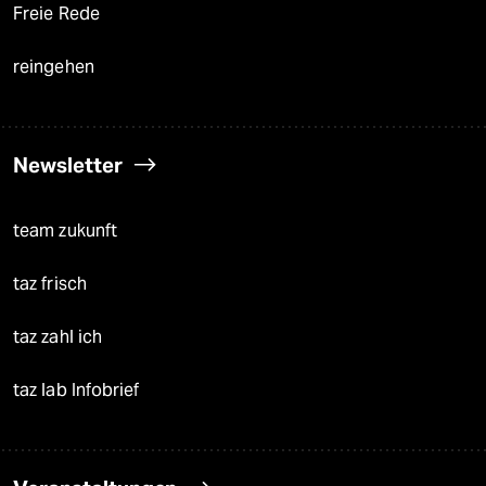
Freie Rede
reingehen
Newsletter
team zukunft
taz frisch
taz zahl ich
taz lab Infobrief