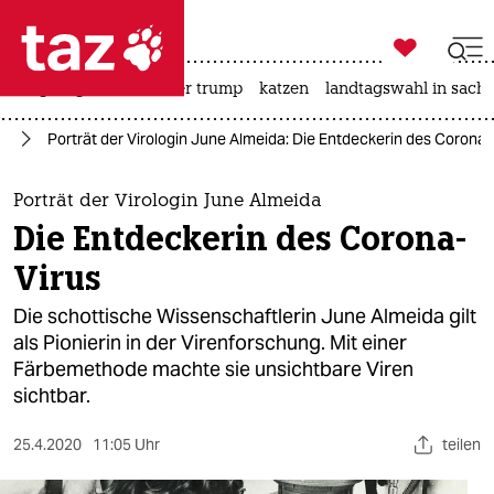

taz zahl ich
bergsteigen
usa unter trump
katzen
landtagswahl in sachs

taz zahl ich
us
Porträt der Virologin June Almeida: Die Entdeckerin des Corona-
taz zahl ich
themen
Porträt der Virologin June Almeida
Die Entdeckerin des Corona-
politik
Virus
öko
Die schottische Wissenschaftlerin June Almeida gilt
als Pionierin in der Virenforschung. Mit einer
gesellschaft
Färbemethode machte sie unsichtbare Viren
sichtbar.
kultur
sport
25.4.2020
11:05 Uhr
teilen