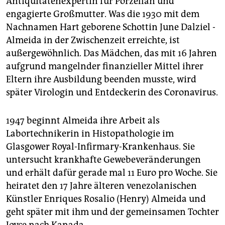
Antiquitätenexpertin für Porzellan und
epaper login
engagierte Großmutter. Was die 1930 mit dem
Nachnamen Hart geborene Schottin June ­Dalziel ­
Almeida in der Zwischenzeit erreichte, ist
außergewöhnlich. Das Mädchen, das mit 16 Jahren
aufgrund mangelnder finanzieller Mittel ihrer
Eltern ihre Ausbildung beenden musste, wird
später Virologin und Entdeckerin des Coronavirus.
1947 beginnt Almeida ihre Arbeit als
Labortechnikerin in Histopathologie im
Glasgower Royal-Infirmary-Krankenhaus. Sie
untersucht krankhafte Gewebeveränderungen
und erhält dafür gerade mal 11 Euro pro Woche. Sie
heiratet den 17 Jahre älteren venezolanischen
Künstler Enriques Rosalio (Henry) Almeida und
geht später mit ihm und der gemeinsamen Tochter