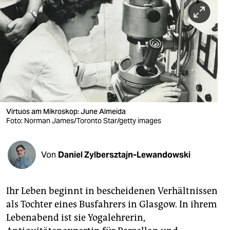
berlin
nord
wahrheit
verlag
verlag
veranstaltungen
Virtuos am Mikroskop: June Almeida
Foto: Norman James/Toronto Star/getty images
shop
fragen & hilfe
Von
Daniel Zylbersztajn-Lewandowski
unterstützen
Ihr Leben beginnt in bescheidenen Verhältnissen
abo
als Tochter eines Busfahrers in Glasgow. In ihrem
genossenschaft
Lebenabend ist sie Yogalehrerin,