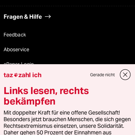
Fragen & Hilfe
Feedback
Aboservice
ePaper Login
taz
zahl ich
Gerade nicht

Downloads für Abonnierende
Links lesen, rechts
bekämpfen
© 2026 taz Verlags und Vertriebs GmbH
Mit doppelter Kraft für eine offene Gesellschaft!
Alle Rechte vorbehalten. Bei rechtlichen Fragen oder für Genehmigungen
wenden Sie sich bitte an
lizenzen@taz.de
Besonders jetzt brauchen Menschen, die sich gegen
Rechtsextremismus einsetzen, unsere Solidarität.
Daher gehen 50 Prozent der Einnahmen aus