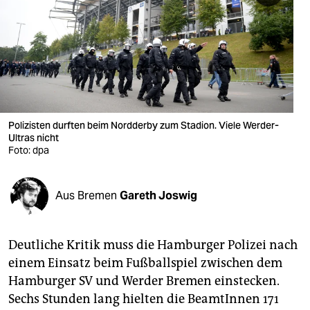
berlin
nord
wahrheit
verlag
verlag
Polizisten durften beim Nordderby zum Stadion. Viele Werder-
Ultras nicht
veranstaltungen
Foto: dpa
shop
Aus Bremen
Gareth Joswig
fragen & hilfe
unterstützen
Deutliche Kritik muss die Hamburger Polizei nach
abo
einem Einsatz beim Fußballspiel zwischen dem
Hamburger SV und Werder Bremen einstecken.
genossenschaft
Sechs Stunden lang hielten die BeamtInnen 171