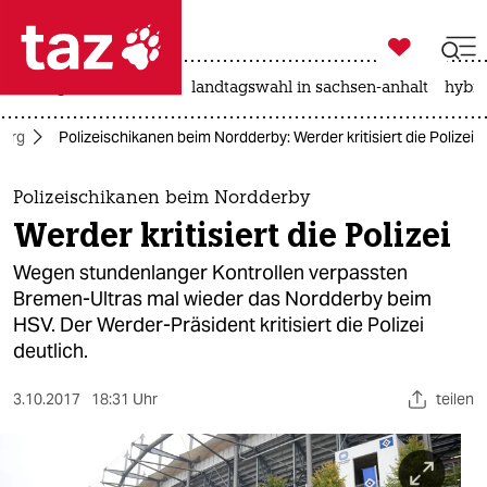

taz zahl ich
niedrigwasser
rente
landtagswahl in sachsen-anhalt
hybri

taz zahl ich
burg
Polizeischikanen beim Nordderby: Werder kritisiert die Polizei
taz zahl ich
themen
Polizeischikanen beim Nordderby
Werder kritisiert die Polizei
politik
Wegen stundenlanger Kontrollen verpassten
öko
Bremen-Ultras mal wieder das Nordderby beim
HSV. Der Werder-Präsident kritisiert die Polizei
gesellschaft
deutlich.
kultur
3.10.2017
18:31 Uhr
teilen
sport