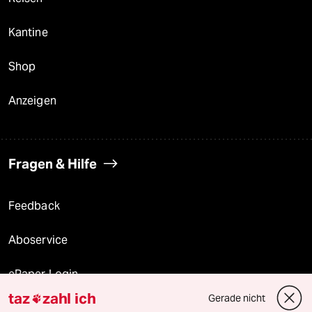
Kantine
Shop
Anzeigen
Fragen & Hilfe
Feedback
Aboservice
ePaper Login
taz
zahl ich
Gerade nicht

Downloads für Abonnierende