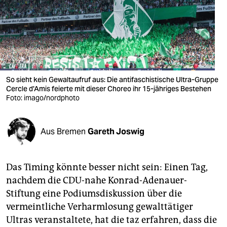
berlin
nord
wahrheit
verlag
So sieht kein Gewaltaufruf aus: Die antifaschistische Ultra-Gruppe
verlag
Cercle d'Amis feierte mit dieser Choreo ihr 15-jähriges Bestehen
Foto: imago/nordphoto
veranstaltungen
shop
Aus Bremen
Gareth Joswig
fragen & hilfe
Das Timing könnte besser nicht sein: Einen Tag,
unterstützen
nachdem die CDU-nahe Konrad-Adenauer-
abo
Stiftung eine Podiumsdiskussion über die
vermeintliche Verharmlosung gewalttätiger
genossenschaft
Ultras veranstaltete, hat die taz erfahren, dass die