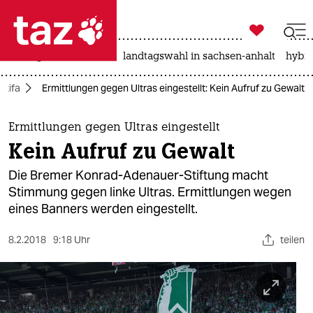

taz zahl ich
niedrigwasser
rente
landtagswahl in sachsen-anhalt
hybri

taz zahl ich
ntifa
Ermittlungen gegen Ultras eingestellt: Kein Aufruf zu Gewalt
taz zahl ich
themen
Ermittlungen gegen Ultras eingestellt
Kein Aufruf zu Gewalt
politik
Die Bremer Konrad-Adenauer-Stiftung macht
öko
Stimmung gegen linke Ultras. Ermittlungen wegen
eines Banners werden eingestellt.
gesellschaft
8.2.2018
9:18 Uhr
teilen
kultur
sport