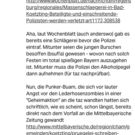
http://www.wochenblatt.de/nachrichten/regens
burg/regionales/Massenschlaegerei-in-Bad-
Koetzting-Beteiligte-und-einschreitende-
Polizisten-werden-verletzt;art1172,308538
Aha, laut Wochenblatt (auch anderswo) gab es
bereits eine Schlägerei bevor die Polizei
eintraf. Mitunter seien die jungen Burschen
besoffen (bsuffa) gewesen - wovon nach solch
Festen im total spießigen Bayern auszugehen
ist. Mitunter muss die Polizei den Alkoholpegel
dann aufnehmen (für taz nachprüfbar).
Nun, die Punker-Buam, die sich vor lauter
Angst vor den Lederhosenzombies in einer
"Geheimaktion" an die taz wandten hatten sich
schriftlich, wie es scheint, schon längst, bereits
direkt nach dem Vorfall an die Mittelbayerische
Zeitung gewandt
http://www.mittelbayerische.de/region/cham/g
emeinden/koetzting/pruegelei-schreiben-