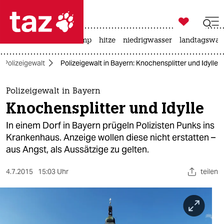

taz zahl ich
katzen
usa unter trump
hitze
niedrigwasser
landtagswahl

taz zahl ich
Polizeigewalt
Polizeigewalt in Bayern: Knochensplitter und Idylle
taz zahl ich
themen
Polizeigewalt in Bayern
Knochensplitter und Idylle
politik
In einem Dorf in Bayern prügeln Polizisten Punks ins
öko
Krankenhaus. Anzeige wollen diese nicht erstatten –
aus Angst, als Aussätzige zu gelten.
gesellschaft
4.7.2015
15:03 Uhr
teilen
kultur
sport