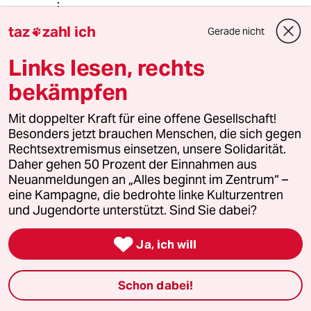
taz
zahl ich
Gerade nicht

DR. ALFRED SCHWEINSTEIN
04.07.2015
,
17:14 Uhr
Links lesen, rechts
@Markus Müller:
bekämpfen
Vielleicht "Punks" vom Typus
Frei.Wild-Fan.
Mit doppelter Kraft für eine offene Gesellschaft!
Besonders jetzt brauchen Menschen, die sich gegen
Aber es ändert nichts an den Fakten.
Rechtsextremismus einsetzen, unsere Solidarität.
Daher gehen 50 Prozent der Einnahmen aus
Neuanmeldungen an „Alles beginnt im Zentrum“ –
robby
R
eine Kampagne, die bedrohte linke Kulturzentren
04.07.2015
,
15:22 Uhr
und Jugendorte unterstützt. Sind Sie dabei?
Insider wissen, dass es auf manchen

Dienststellen so ist... aber lange nicht auf
Ja, ich will
allen...
Es hat mit der Führungsqualität v.a. der
Schon dabei!
Dienstgruppenleiter, aber auch höheren
Vorgesetzten zu tun, ob diese