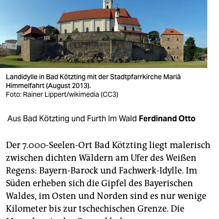
berlin
nord
wahrheit
verlag
Landidylle in Bad Kötzting mit der Stadtpfarrkirche Mariä
Himmelfahrt (August 2013).
verlag
Foto: Rainer Lippert/wikimedia (CC3)
veranstaltungen
Aus Bad Kötzting und Furth Im Wald
Ferdinand Otto
shop
fragen & hilfe
Der 7.000-Seelen-Ort Bad Kötzting liegt malerisch
zwischen dichten Wäldern am Ufer des Weißen
unterstützen
Regens: Bayern-Barock und Fachwerk-Idylle. Im
Süden erheben sich die Gipfel des Bayerischen
abo
Waldes, im Osten und Norden sind es nur wenige
genossenschaft
Kilometer bis zur tschechischen Grenze. Die