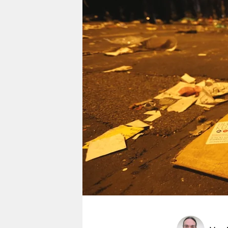
berlin
nord
wahrheit
verlag
verlag
veranstaltungen
shop
fragen & hilfe
unterstützen
abo
genossenschaft