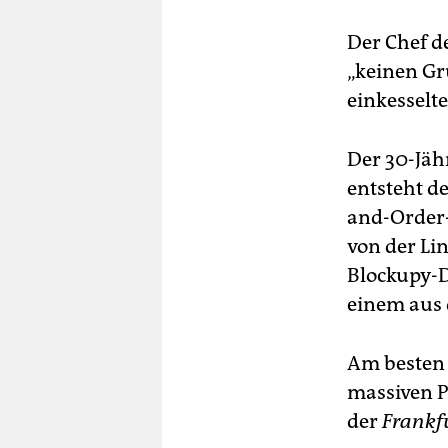
Der Chef de
„keinen Gru
einkesselt
Der 30-Jähr
entsteht de
and-Order-
von der Lin
Blockupy-
einem aus 
Am besten 
massiven Po
der
Frankf