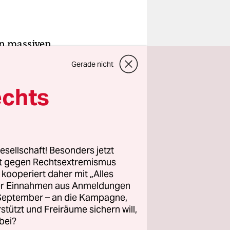
en massiven
stag hohe
Gerade nicht
s
echts
,
eichnet
esellschaft! Besonders jetzt
rt gegen Rechtsextremismus
z kooperiert daher mit „Alles
 Auch die
ller Einnahmen aus Anmeldungen
en Haltung
. September – an die Kampagne,
ik
rstützt und Freiräume sichern will,
bei?
CDU