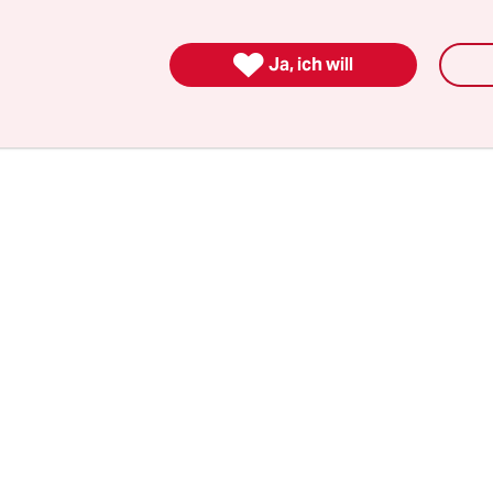
ritisieren den Polizeieinsatz und fordern von Rhe
darüber, „wie es zu einem teilweise unverhältni

Ja, ich will
satz kommen konnte“.