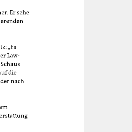
er. Er sehe
tierenden
tz: „Es
der Law-
 Schaus
auf die
oder nach
dem
terstattung