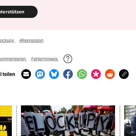
nterstützen
lockupy
#Repression
ommentieren
Fehlerhinweis
 teilen