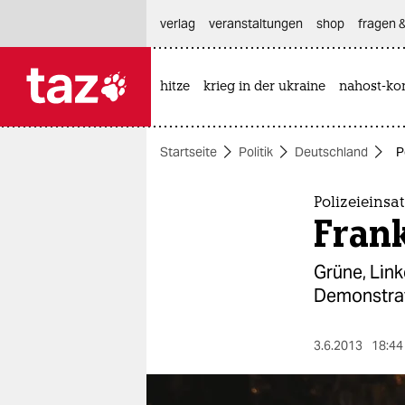
hautnavigation anspringen
hauptinhalt anspringen
footer anspringen
verlag
veranstaltungen
shop
fragen &
hitze
krieg in der ukraine
nahost-kon

taz zahl ich
taz zahl ich
Startseite
Politik
Deutschland
P
themen
politik
Polizeieinsa
Frank
öko
Grüne, Link
gesellschaft
Demonstrat
kultur
3.6.2013
18:44
sport