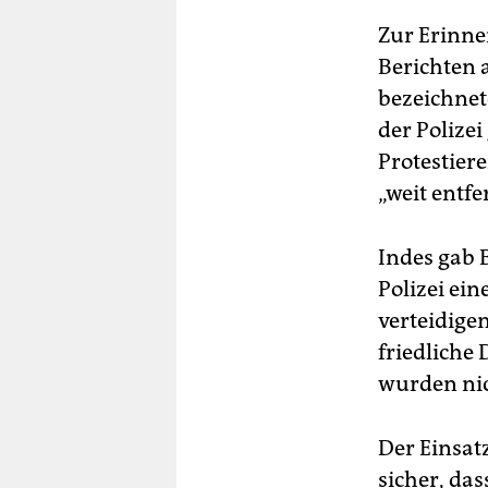
Zur Erinne
Berichten a
bezeichnet
der Polize
Protestiere
„weit entfe
Indes gab 
Polizei ei
verteidige
friedliche
wurden nic
Der Einsatz
sicher, das