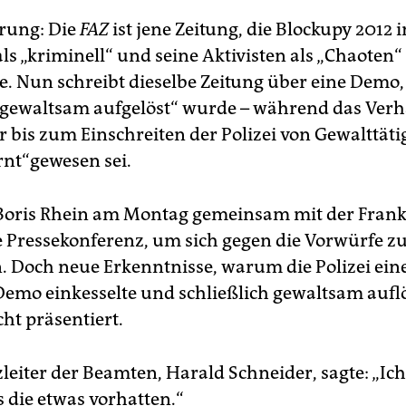
rung: Die
FAZ
ist jene Zeitung, die Blockupy 2012
ls „kriminell“ und seine Aktivisten als „Chaoten“
e. Nun schreibt dieselbe Zeitung über eine Demo, 
i gewaltsam aufgelöst“ wurde – während das Verh
r bis zum Einschreiten der Polizei von Gewalttäti
rnt“gewesen sei.
Boris Rhein am Montag gemeinsam mit der Frank
ne Pressekonferenz, um sich gegen die Vorwürfe z
n. Doch neue Erkenntnisse, warum die Polizei ein
 Demo einkesselte und schließlich gewaltsam auflö
ht präsentiert.
leiter der Beamten, Harald Schneider, sagte: „Ich
s die etwas vorhatten.“