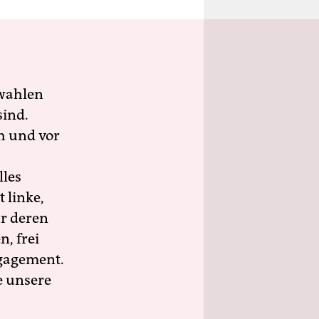
wahlen
sind.
h und vor
lles
 linke,
ür deren
n, frei
ngagement.
e unsere