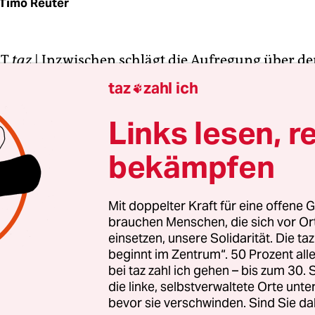
Timo Reuter
RT
taz
|
Inzwischen schlägt die Aufregung über d
satz gegen die Blockupy-Demonstration vom Sam
taz
zahl ich

 Linkspartei fordert den Rücktritt des hessischen
ters Boris Rhein (CDU). Roland Süß, Sprecher de
Links lesen, r
 Blockupy, dem neben der Linkspartei auch Attac
bekämpfen
ften und linksradikale Gruppen angehören, bez
ieinsatz als „gewaltsame Beschneidung der
gsfreiheit“.
Mit doppelter Kraft für eine offene G
brauchen Menschen, die sich vor O
einsetzen, unsere Solidarität. Die ta
upy steht mit seinen Vorwürfen nicht alleine da:
beginnt im Zentrum“. 50 Prozent a
r Grünen, die im letzten Jahr wegen ihrer passiv
bei taz zahl ich gehen – bis zum 30
boten der Blockupy-Aktionstage noch heftige Krit
die linke, selbstverwaltete Orte unte
bevor sie verschwinden. Sind Sie da
 mussten und in Frankfurt gemeinsam mit der 