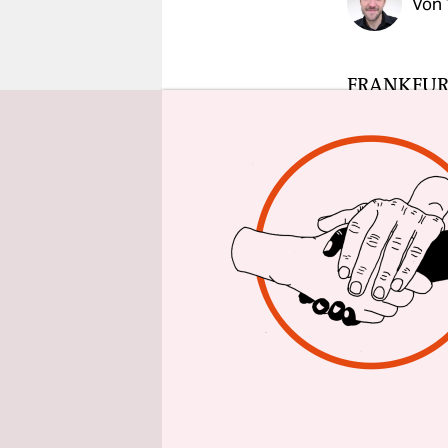
Von
epaper login
FRANKFU
Polizeiein
Wellen: Die
Innenminis
Bündnisses
Gewerkscha
den Polize
Versammlun
Doch Block
Frankfurte
zu den Ver
einstecken