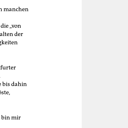
 in manchen
die „von
alten der
gkeiten
furter
u
e bis dahin
ste,
 bin mir