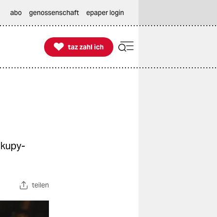
abo
genossenschaft
epaper login

taz zahl ich
taz zahl ich
ckupy-
teilen