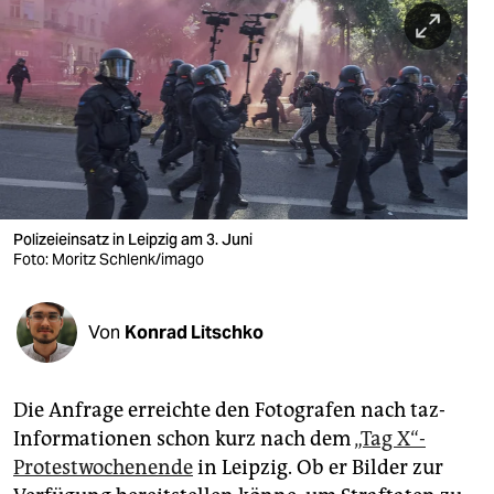
berlin
nord
wahrheit
verlag
verlag
veranstaltungen
Polizeieinsatz in Leipzig am 3. Juni
Foto: Moritz Schlenk/imago
shop
fragen & hilfe
Von
Konrad Litschko
unterstützen
Die Anfrage erreichte den Fotografen nach taz-
abo
Informationen schon kurz nach dem
„Tag X“-
genossenschaft
Protestwochenende
in Leipzig. Ob er Bilder zur