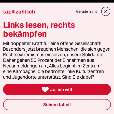
fernverbindung
taz
zahl ich
Gerade nicht

klima update°
Links lesen, rechts
Mauerecho
bekämpfen
Mit doppelter Kraft für eine offene Gesellschaft!
Freie Rede
Besonders jetzt brauchen Menschen, die sich gegen
Rechtsextremismus einsetzen, unsere Solidarität.
reingehen
Daher gehen 50 Prozent der Einnahmen aus
Neuanmeldungen an „Alles beginnt im Zentrum“ –
eine Kampagne, die bedrohte linke Kulturzentren
und Jugendorte unterstützt. Sind Sie dabei?
Newsletter

Ja, ich will
team zukunft
Schon dabei!
taz frisch