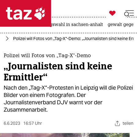

taz zahl ich
hitze
surfen
landtagswahl in sachsen-anhalt
gewalt gegen

taz zahl ich
it
Polizei will Fotos von „Tag-X“-Demo: „Journalisten sind keine Ermi
taz zahl ich
themen
Polizei will Fotos von „Tag-X“-Demo
„Journalisten sind keine
politik
Ermittler“
öko
Nach den „Tag-X“-Protesten in Leipzig will die Polizei
Bilder von einem Fotografen. Der
gesellschaft
Journalistenverband DJV warnt vor der
Zusammenarbeit.
kultur
sport
6.6.2023
16:57 Uhr
teilen