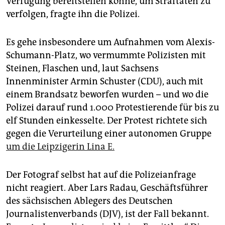
Verfügung bereitstellen könne, um Straftaten zu
epaper login
verfolgen, fragte ihn die Polizei.
Es gehe insbesondere um Aufnahmen vom Alexis-
Schumann-Platz, wo vermummte Polizisten mit
Steinen, Flaschen und, laut Sachsens
Innenminister Armin Schuster (CDU), auch mit
einem Brandsatz beworfen wurden – und wo die
Polizei darauf rund 1.000 Protestierende für bis zu
elf Stunden einkesselte. Der Protest richtete sich
gegen die Verurteilung einer autonomen Gruppe
um die Leipzigerin Lina E.
Der Fotograf selbst hat auf die Polizeianfrage
nicht reagiert. Aber Lars Radau, Geschäftsführer
des sächsischen Ablegers des Deutschen
Journalistenverbands (DJV), ist der Fall bekannt.