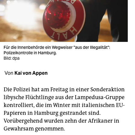
berlin
nord
wahrheit
verlag
Für die Innenbehörde ein Wegweiser "aus der Illegalität":
verlag
Polizeikontrolle in Hamburg.
Bild: dpa
veranstaltungen
Von
Kai von Appen
shop
fragen & hilfe
Die Polizei hat am Freitag in einer Sonderaktion
libysche Flüchtlinge aus der Lampedusa-Gruppe
unterstützen
kontrolliert, die im Winter mit italienischen EU-
abo
Papieren in Hamburg gestrandet sind.
Vorübergehend wurden zehn der Afrikaner in
genossenschaft
Gewahrsam genommen.