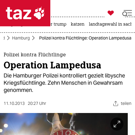

taz zahl ich
bergsteigen
usa unter trump
katzen
landtagswahl in sachs

taz zahl ich
ord
Hamburg
Polizei kontra Flüchtlinge: Operation Lampedusa
taz zahl ich
themen
Polizei kontra Flüchtlinge
Operation Lampedusa
politik
Die Hamburger Polizei kontrolliert gezielt libysche
öko
Kriegsflüchtlinge. Zehn Menschen in Gewahrsam
genommen.
gesellschaft
11.10.2013
20:27 Uhr
teilen
kultur
sport