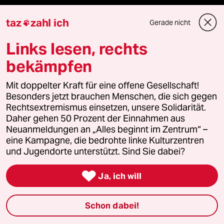
panterstiftung
taz
zahl ich
Gerade nicht

panterpreis 2026
Links lesen, rechts
bekämpfen
Podcast
Mit doppelter Kraft für eine offene Gesellschaft!
Besonders jetzt brauchen Menschen, die sich gegen
Rechtsextremismus einsetzen, unsere Solidarität.
bundestalk
Daher gehen 50 Prozent der Einnahmen aus
Neuanmeldungen an „Alles beginnt im Zentrum“ –
fernverbindung
eine Kampagne, die bedrohte linke Kulturzentren
und Jugendorte unterstützt. Sind Sie dabei?
klima update°

Ja, ich will
Mauerecho
Schon dabei!
Freie Rede