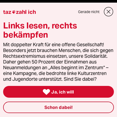
klima update°
taz
zahl ich
Gerade nicht

Links lesen, rechts
Mauerecho
bekämpfen
Freie Rede
Mit doppelter Kraft für eine offene Gesellschaft!
reingehen
Besonders jetzt brauchen Menschen, die sich gegen
Rechtsextremismus einsetzen, unsere Solidarität.
Daher gehen 50 Prozent der Einnahmen aus
Neuanmeldungen an „Alles beginnt im Zentrum“ –
Newsletter
eine Kampagne, die bedrohte linke Kulturzentren
und Jugendorte unterstützt. Sind Sie dabei?
team zukunft

Ja, ich will
taz frisch
Schon dabei!
taz zahl ich