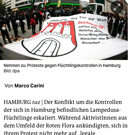
berlin
nord
wahrheit
verlag
verlag
veranstaltungen
Nehmen zu: Proteste gegen Flüchtlingskontrollen in Hamburg
Bild: dpa
shop
Von
Marco Carini
fragen & hilfe
unterstützen
HAMBURG
taz
| Der Konflikt um die Kontrollen
der sich in Hamburg befindlichen Lampedusa-
abo
Flüchtlinge eskaliert. Während AktivistInnen aus
genossenschaft
dem Umfeld der Roten Flora ankündigten, sich in
ihrem Protest nicht mehr auf „legale