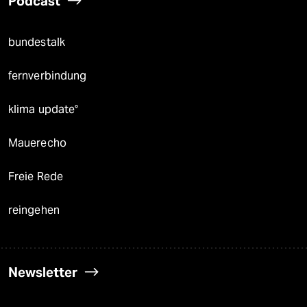
Podcast
bundestalk
fernverbindung
klima update°
Mauerecho
Freie Rede
reingehen
Newsletter