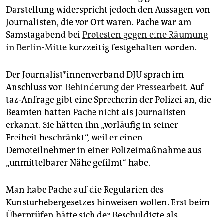
epaper login
Darstellung widerspricht jedoch den Aussagen von
Journalisten, die vor Ort waren. Pache war am
Samstagabend bei
Protesten gegen eine Räumung
in Berlin-Mitte
kurzzeitig festgehalten worden.
Der Jour­na­lis­t*in­nen­ver­band DJU sprach im
Anschluss von
Behinderung der Pressearbeit
. Auf
taz-Anfrage gibt eine Sprecherin der Polizei an, die
Beamten hätten Pache nicht als Journalisten
erkannt. Sie hätten ihn „vorläufig in seiner
Freiheit beschränkt“, weil er einen
Demoteilnehmer in einer Polizeimaßnahme aus
„unmittelbarer Nähe gefilmt“ habe.
Man habe Pache auf die Regularien des
Kunsturhebergesetzes hinweisen wollen. Erst beim
Überprüfen hätte sich der Beschuldigte als