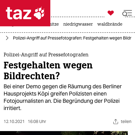

taz zahl ich
krieg in der ukraine
hitze
niedrigwasser
waldbrände

taz zahl ich
it
Polizei-Angriff auf Pressefotografen: Festgehalten wegen Bildr
taz zahl ich
themen
Polizei-Angriff auf Pressefotografen
Festgehalten wegen
politik
Bildrechten?
öko
Bei einer Demo gegen die Räumung des Berliner
Hausprojekts Köpi greifen Polizisten einen
gesellschaft
Fotojournalisten an. Die Begründung der Polizei
irritiert.
kultur
sport
12.10.2021
16:08 Uhr
teilen