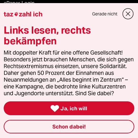
ePaper Login
taz
zahl ich
Gerade nicht

Downloads für Abonnierende
Links lesen, rechts
bekämpfen
© 2026 taz Verlags und Vertriebs GmbH
Alle Rechte vorbehalten. Bei rechtlichen Fragen oder für Genehmigungen
Mit doppelter Kraft für eine offene Gesellschaft!
wenden Sie sich bitte an
lizenzen@taz.de
Besonders jetzt brauchen Menschen, die sich gegen
Rechtsextremismus einsetzen, unsere Solidarität.
Daher gehen 50 Prozent der Einnahmen aus
Feedback
Redaktionsstatut
Kommune-Richtlinien
KI-
Neuanmeldungen an „Alles beginnt im Zentrum“ –
eine Kampagne, die bedrohte linke Kulturzentren
Leitlinie
Informant
Datenschutz
Impressum
AGB
und Jugendorte unterstützt. Sind Sie dabei?
Seitenwende
Einwilligungen widerrufen (Ads)

Ja, ich will
Schon dabei!