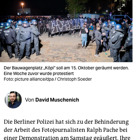
berlin
nord
wahrheit
verlag
verlag
veranstaltungen
Der Bauwagenplatz „Köpi“ soll am 15. Oktober geräumt werden.
Eine Woche zuvor wurde protestiert
shop
Foto: picture alliance/dpa / Christoph Soeder
fragen & hilfe
Von
David Muschenich
unterstützen
abo
Die Berliner Polizei hat sich zu der Behinderung
genossenschaft
der Arbeit des Fotojournalisten Ralph Pache bei
einer Demonstration am Samstag geäußert. Ihre