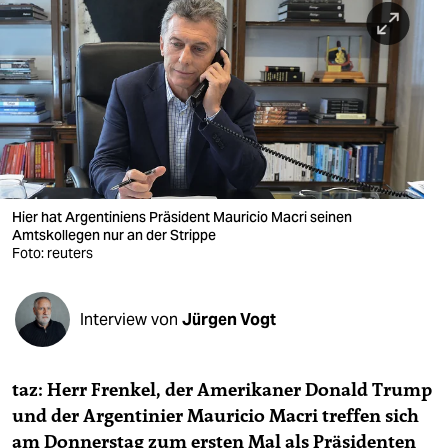
berlin
nord
wahrheit
verlag
verlag
veranstaltungen
Hier hat Argentiniens Präsident Mauricio Macri seinen
Amtskollegen nur an der Strippe
shop
Foto: reuters
fragen & hilfe
Interview von
Jürgen Vogt
unterstützen
abo
taz: Herr Frenkel, der Amerikaner Donald Trump
genossenschaft
und der Argentinier Mauricio Macri treffen sich
am Donnerstag zum ersten Mal als Präsidenten