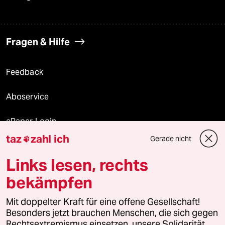
Fragen & Hilfe
Feedback
Aboservice
ePaper Login
taz
zahl ich
Gerade nicht

Downloads für Abonnierende
Links lesen, rechts
bekämpfen
© 2026 taz Verlags und Vertriebs GmbH
Mit doppelter Kraft für eine offene Gesellschaft!
Alle Rechte vorbehalten. Bei rechtlichen Fragen oder für Genehmigungen
wenden Sie sich bitte an
lizenzen@taz.de
Besonders jetzt brauchen Menschen, die sich gegen
Rechtsextremismus einsetzen, unsere Solidarität.