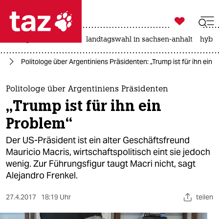

taz zahl ich
niedrigwasser
rente
landtagswahl in sachsen-anhalt
hybri

taz zahl ich
ie
Politologe über Argentiniens Präsidenten: „Trump ist für ihn ein 
taz zahl ich
themen
Politologe über Argentiniens Präsidenten
„Trump ist für ihn ein
politik
Problem“
öko
Der US-Präsident ist ein alter Geschäftsfreund
Mauricio Macris, wirtschaftspolitisch eint sie jedoch
gesellschaft
wenig. Zur Führungsfigur taugt Macri nicht, sagt
Alejandro Frenkel.
kultur
sport
27.4.2017
18:19 Uhr
teilen