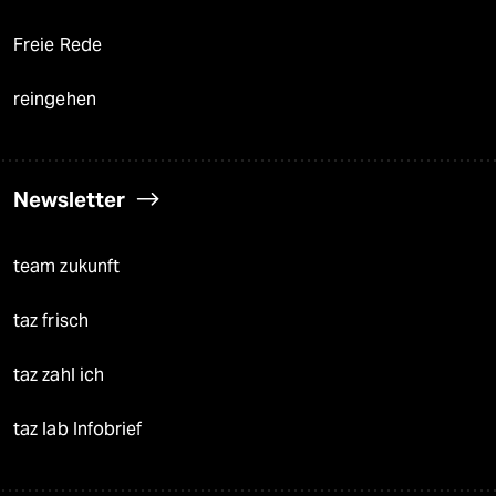
Freie Rede
reingehen
Newsletter
team zukunft
taz frisch
taz zahl ich
taz lab Infobrief