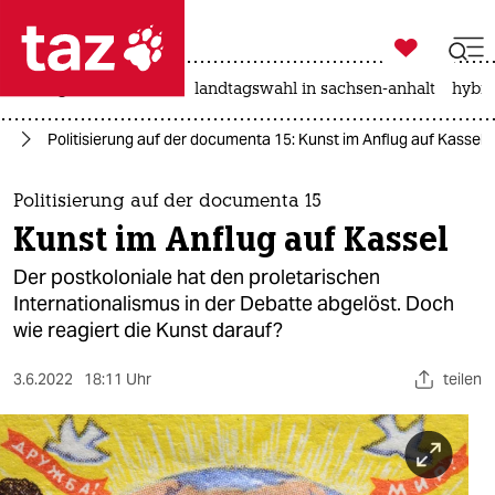

taz zahl ich
niedrigwasser
rente
landtagswahl in sachsen-anhalt
hybri

taz zahl ich
us
Politisierung auf der documenta 15: Kunst im Anflug auf Kassel
taz zahl ich
themen
Politisierung auf der documenta 15
Kunst im Anflug auf Kassel
politik
Der postkoloniale hat den proletarischen
öko
Internationalismus in der Debatte abgelöst. Doch
wie reagiert die Kunst darauf?
gesellschaft
3.6.2022
18:11 Uhr
teilen
kultur
sport