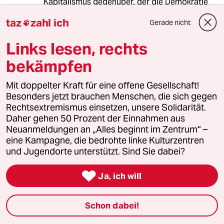
Kapitalismus gegenüber, der die Demokratie
als ,,Schmierfett" benutzt) haben aber selbst
taz
zahl ich
Gerade nicht

die ,,historischen Avantgarden" nicht verdient
(der ,,voluntaristische[n] Subjektivismus,
Links lesen, rechts
radikale Individualität als Grundlage wahrer
Kollektivität und hedonistischer
bekämpfen
Lebensweisen"), auch wenn sie nach der Phase
der Subversivität immer vom kapitalistischen
Mit doppelter Kraft für eine offene Gesellschaft!
System aufgesogen und zum Mainstream
Besonders jetzt brauchen Menschen, die sich gegen
gemacht wurden.
Rechtsextremismus einsetzen, unsere Solidarität.
Daher gehen 50 Prozent der Einnahmen aus
Neuanmeldungen an „Alles beginnt im Zentrum“ –
rero
R
eine Kampagne, die bedrohte linke Kulturzentren
und Jugendorte unterstützt. Sind Sie dabei?
04.06.2022
,
00:22 Uhr
Spannender Artikel.

Ja, ich will
So eine lahme Überschrift hat er nicht verdient.
Ich hätte ihn fast nicht gelesen.
Schon dabei!