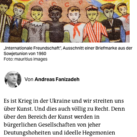
berlin
nord
wahrheit
verlag
„Internationale Freundschaft“, Ausschnitt einer Briefmarke aus der
verlag
Sowjetunion von 1960
Foto: mauritius images
veranstaltungen
shop
Von
Andreas Fanizadeh
fragen & hilfe
Es ist Krieg in der Ukraine und wir streiten uns
unterstützen
über Kunst. Und dies auch völlig zu Recht. Denn
abo
über den Bereich der Kunst werden in
bürgerlichen Gesellschaften von jeher
genossenschaft
Deutungshoheiten und ideelle Hegemonien