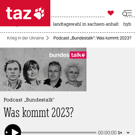

taz zahl ich
niedrigwasser
rente
landtagswahl in sachsen-anhalt
hybri

taz zahl ich
Krieg in der Ukraine
Podcast „Bundestalk“: Was kommt 2023?
taz zahl ich
themen
politik
öko
gesellschaft
Podcast „Bundestalk“
Was kommt 2023?
kultur
sport