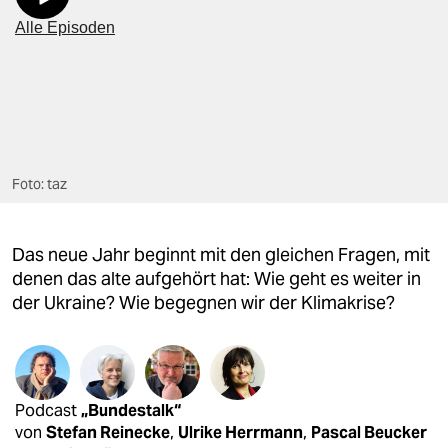
berlin
nord
wahrheit
verlag
verlag
Foto: taz
veranstaltungen
Das neue Jahr beginnt mit den gleichen Fragen, mit
shop
denen das alte aufgehört hat: Wie geht es weiter in
fragen & hilfe
der Ukraine? Wie begegnen wir der Klimakrise?
unterstützen
abo
Podcast
„Bundestalk“
genossenschaft
von
Stefan Reinecke
,
Ulrike Herrmann
,
Pascal Beucker