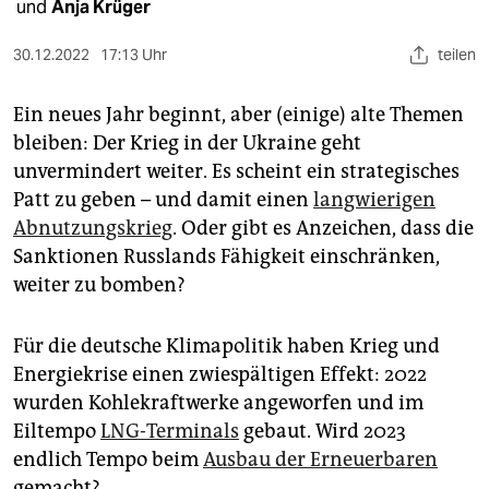
epaper login
und
Anja Krüger
30.12.2022
17:13 Uhr
teilen
Ein neues Jahr beginnt, aber (einige) alte Themen
bleiben: Der Krieg in der Ukraine geht
unvermindert weiter. Es scheint ein strategisches
Patt zu geben – und damit einen
langwierigen
Abnutzungskrieg
. Oder gibt es Anzeichen, dass die
Sanktionen Russlands Fähigkeit einschränken,
weiter zu bomben?
Für die deutsche Klimapolitik haben Krieg und
Energiekrise einen zwiespältigen Effekt: 2022
wurden Kohlekraftwerke angeworfen und im
Eiltempo
LNG-Terminals
gebaut. Wird 2023
endlich Tempo beim
Ausbau der Erneuerbaren
gemacht?