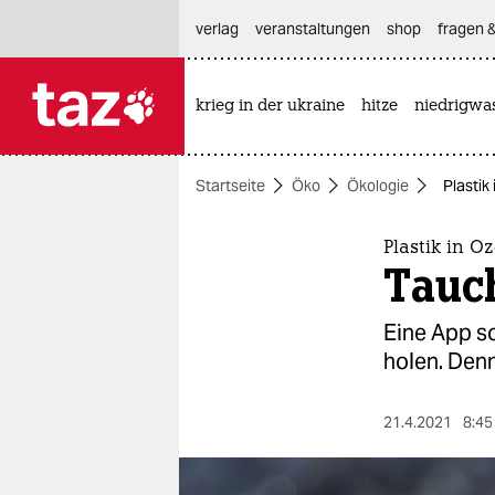
hautnavigation anspringen
hauptinhalt anspringen
footer anspringen
verlag
veranstaltungen
shop
fragen &
krieg in der ukraine
hitze
niedrigwa

taz zahl ich
taz zahl ich
Startseite
Öko
Ökologie
Plastik
themen
politik
Plastik in O
Tauc
öko
Eine App so
gesellschaft
holen. Denn
kultur
21.4.2021
8:45
sport