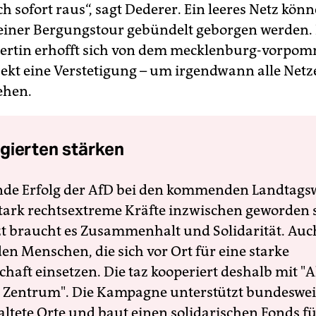
ch sofort raus“, sagt Dederer. Ein leeres Netz kön
 einer Bergungstour gebündelt geborgen werden.
ertin erhofft sich von dem mecklenburg-vorpo
ekt eine Verstetigung – um irgendwann alle Net
ehen.
gierten stärken
nde Erfolg der AfD bei den kommenden Landtags
 stark rechtsextreme Kräfte inzwischen geworden 
zt braucht es Zusammenhalt und Solidarität. Auc
en Menschen, die sich vor Ort für eine starke
schaft einsetzen. Die taz kooperiert deshalb mit "A
 Zentrum". Die Kampagne unterstützt bundesweit
altete Orte und baut einen solidarischen Fonds f