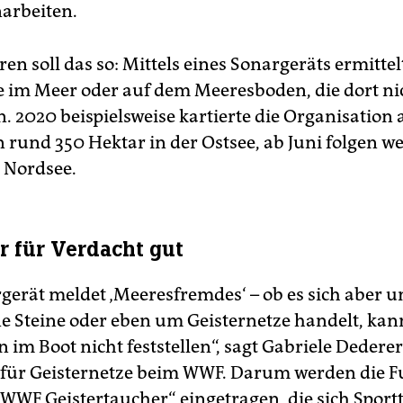
rbeiten.
en soll das so: Mittels eines Sonargeräts ermitte
 im Meer oder auf dem Meeresboden, die dort ni
. 2020 beispielsweise kartierte die Organisation 
 rund 350 Hektar in der Ostsee, ab Juni folgen we
r Nordsee.
r für Verdacht gut
gerät meldet ‚Meeresfremdes‘ – ob es sich aber u
 Steine oder eben um Geisternetze handelt, kan
 im Boot nicht feststellen“, sagt Gabriele Dederer
 für Geisternetze beim WWF. Darum werden die F
 „WWF Geistertaucher“ eingetragen, die sich Spor