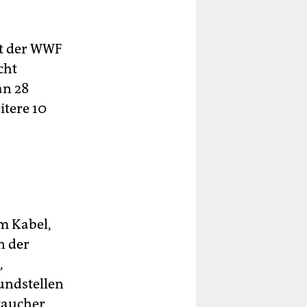
lt der WWF
cht
an 28
itere 10
m Kabel,
n der
,
undstellen
ttaucher