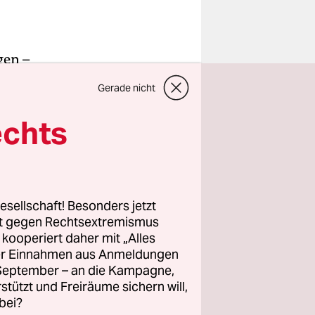
gen –
e. In
Gerade nicht
bbytaucher
echts
Plastik.
eeresmülls
rt Meter
esellschaft! Besonders jetzt
rt gegen Rechtsextremismus
z kooperiert daher mit „Alles
ller Einnahmen aus Anmeldungen
. September – an die Kampagne,
rstützt und Freiräume sichern will,
bei?