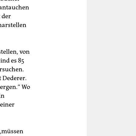
 antauchen
t der
narstellen
tellen, von
ind es 85
ersuchen.
t Dederer.
bergen.“ Wo
in
 einer
, „müssen