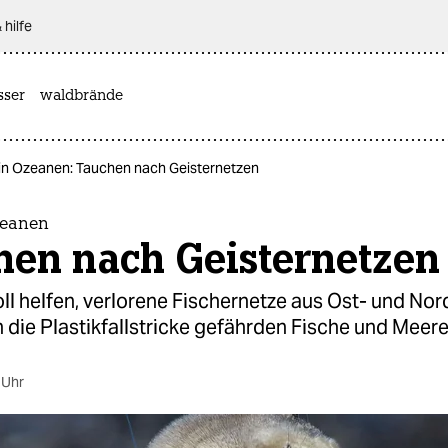
 hilfe
sser
waldbrände
 in Ozeanen: Tauchen nach Geisternetzen
zeanen
hen nach Geisternetzen
ll helfen, verlorene Fischernetze aus Ost- und Nor
 die Plastikfallstricke gefährden Fische und Meere
 Uhr