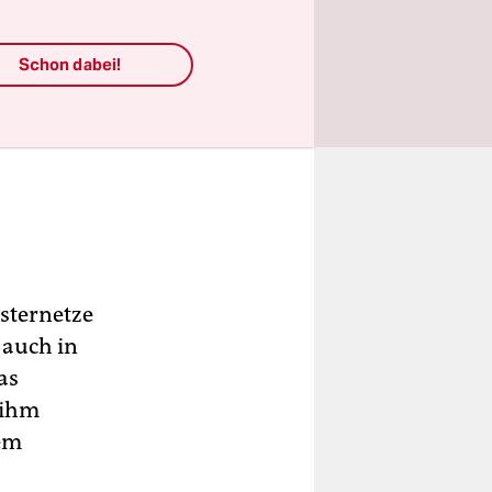
Schon dabei!
isternetze
 auch in
as
 ihm
dem