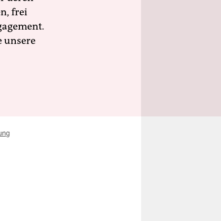
n, frei
ngagement.
e unsere
ung