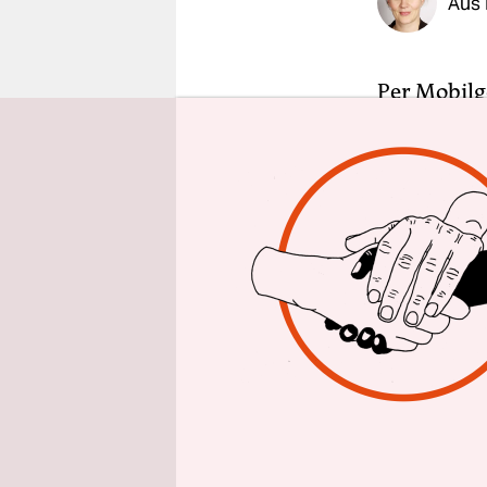
Aus 
epaper login
Per Mobilg
daran werk
diesem Frü
an den übli
Geisternetz
Äußerst ha
aus. Meere
langen Net