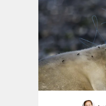
berlin
nord
wahrheit
verlag
verlag
veranstaltungen
shop
fragen & hilfe
unterstützen
abo
genossenschaft