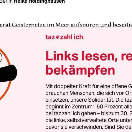
Berlin
Heike Holdinghausen
erät
Geisternetze im Meer aufspüren
und beseiti
elt die Naturschutzorganisation WWF schon lang
taz
zahl ich

hjahr ist die App nun startklar und steht für Ho
chen Stores bereit.
Links lesen, r
bekämpfen
e sind verloren gegangene „Fischereigeräte“ aus 
ltbar machen sie etwa 10 Prozent des
globalen M
stiere verfangen sich in den teils mehrere hunde
Mit doppelter Kraft für eine offene G
brauchen Menschen, die sich vor O
zen und verenden elend.
einsetzen, unsere Solidarität. Die ta
beginnt im Zentrum“. 50 Prozent a
bei taz zahl ich gehen – bis zum 30
die linke, selbstverwaltete Orte unte
bevor sie verschwinden. Sind Sie da