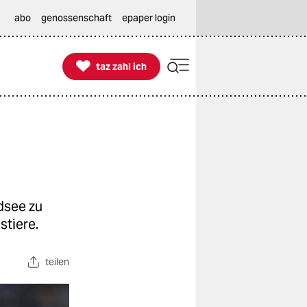
abo
genossenschaft
epaper login

taz zahl ich
taz zahl ich
dsee zu
stiere.
teilen