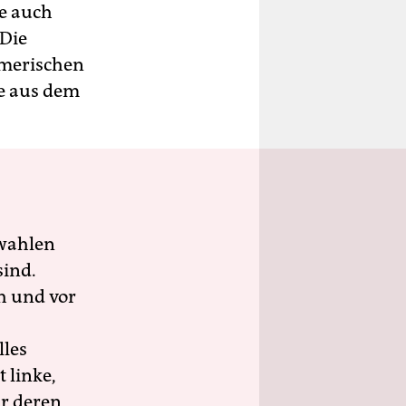
ne auch
 Die
mmerischen
ze aus dem
wahlen
sind.
h und vor
lles
 linke,
ür deren