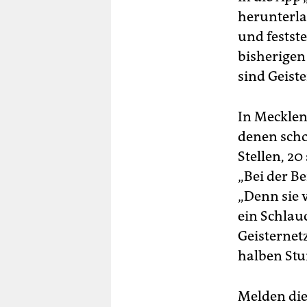
herunterla
und festste
bisherigen
sind Geiste
In Mecklen
denen scho
Stellen, 2
„Bei der B
„Denn sie 
ein Schlau
Geisternetz
halben Stu
Melden die