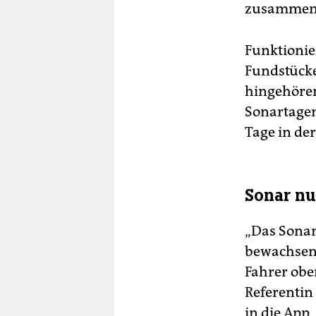
zusammena
Funktionier
Fundstücke
hingehören
Sonartagen
Tage in de
Sonar nu
„Das Sonar
bewachsene
Fahrer oben
Referentin
in die App