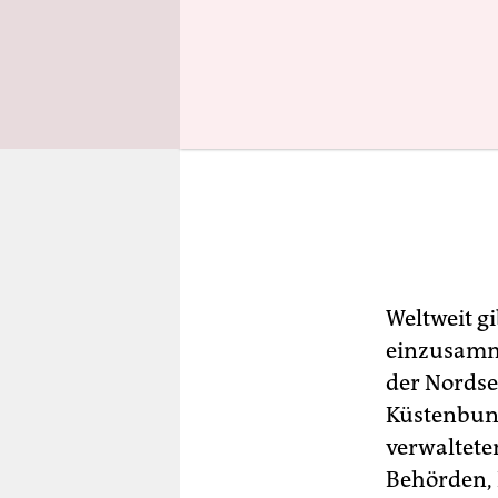
Weltweit g
einzusamme
der Nordse
Küstenbun
verwalteten
Behörden, 