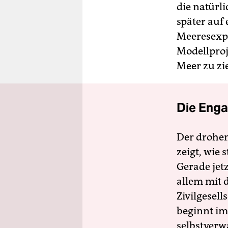
die natürli
später auf
Meeresexp
Modellproj
Meer zu zi
Die Enga
Der drohe
zeigt, wie
Gerade jet
allem mit d
Zivilgesell
beginnt im
selbstverw