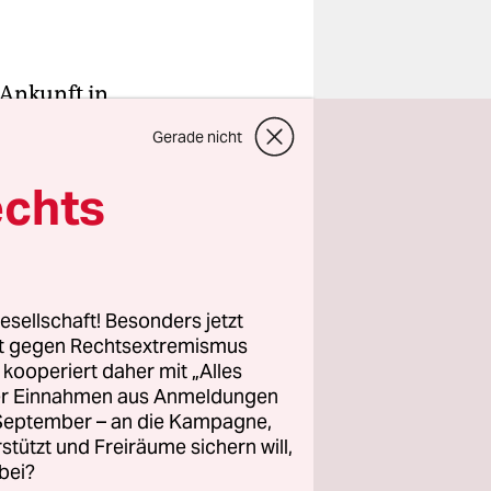
 Ankunft in
ungen
Gerade nicht
und haben
echts
ilt.
ineren
nen bezahlt
nen in
esellschaft! Besonders jetzt
rt gegen Rechtsextremismus
 in
z kooperiert daher mit „Alles
ller Einnahmen aus Anmeldungen
. September – an die Kampagne,
rte
rstützt und Freiräume sichern will,
bei?
 Seit 2015