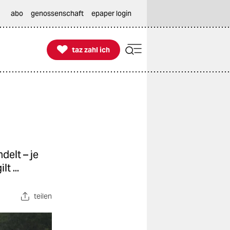
abo
genossenschaft
epaper login

taz zahl ich
taz zahl ich
delt – je
t ...
teilen