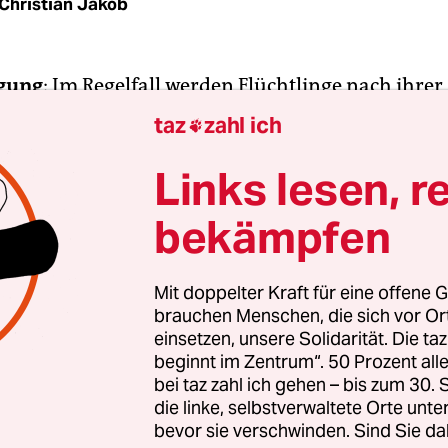
Christian Jakob
gung
: Im Regelfall werden Flüchtlinge nach ihrer
nd zuerst in sogenannten Erstaufnahmeeinricht
taz
zahl ich

Diese werden von den Bundesländern betrieben 
hundert Plätze. Nach einigen Wochen werden die
Links lesen, r
den dann gleichmäßig über alle Kommunen verte
bekämpfen
s Asylverfahrens leben sie in meist deutlich kle
, die oft privat betrieben und von den Kommu
e Weiterverteilung soll für die SüdosteuropäerIn
Mit doppelter Kraft für eine offene G
brauchen Menschen, die sich vor O
geschafft werden. Sie sollen bis zur Abschiebung
einsetzen, unsere Solidarität. Die ta
melagern bleiben.
beginnt im Zentrum“. 50 Prozent a
bei taz zahl ich gehen – bis zum 30
g:
20 Jahre bekamen Flüchtlinge deutlich reduzie
die linke, selbstverwaltete Orte unte
bevor sie verschwinden. Sind Sie da
ungen, 2012 monierte dies das Verfassungsgericht.