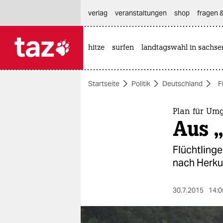
hautnavigation anspringen
hauptinhalt anspringen
footer anspringen
verlag
veranstaltungen
shop
fragen &
hitze
surfen
landtagswahl in sachse

taz zahl ich
taz zahl ich
Startseite
Politik
Deutschland
F
themen
politik
Plan für Um
Aus 
öko
Flüchtlinge
gesellschaft
nach Herkun
kultur
30.7.2015
14:0
sport