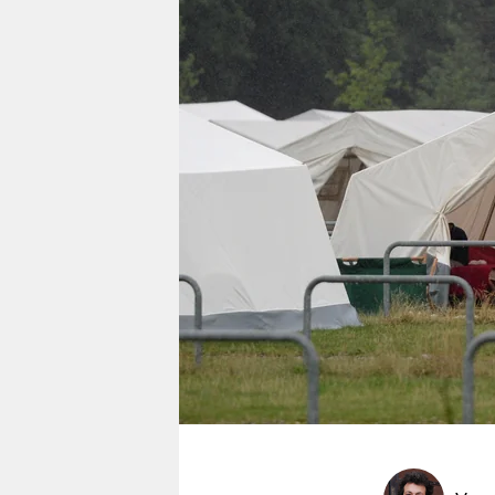
berlin
nord
wahrheit
verlag
verlag
veranstaltungen
shop
fragen & hilfe
unterstützen
abo
genossenschaft