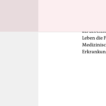
gilt ein ne
Asylverfah
bekommen z
dürfen die
als Lebens
Leben die 
Medizinisc
Erkrankun