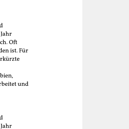
d
 Jahr
ch. Oft
en ist. Für
rkürzte
bien,
beitet und
d
 Jahr