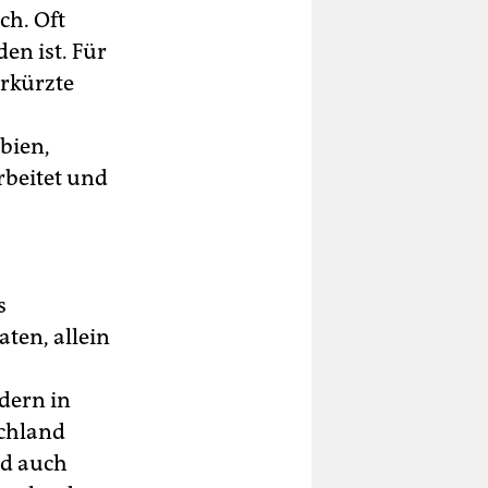
ch. Oft
en ist. Für
rkürzte
bien,
beitet und
s
ten, allein
dern in
schland
nd auch