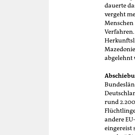
dauerte das
vergeht meh
Menschen a
Verfahren. 
Herkunftsl
Mazedonien
abgelehnt 
Abschiebu
Bundesländ
Deutschlan
rund 2.200
Flüchtling
andere EU-
eingereist