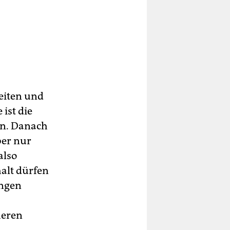
eiten und
ist die
en. Danach
ber nur
also
alt dürfen
ungen
heren