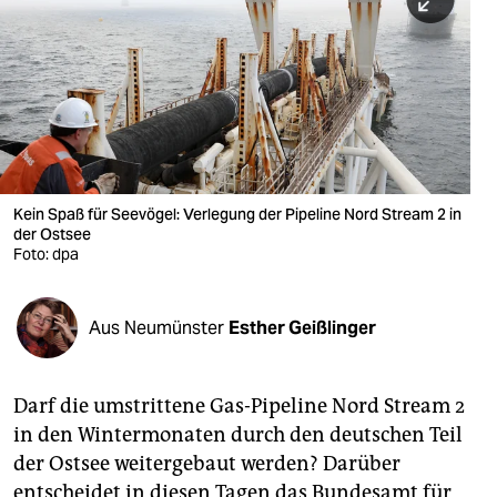
berlin
nord
wahrheit
verlag
verlag
Kein Spaß für Seevögel: Verlegung der Pipeline Nord Stream 2 in
der Ostsee
veranstaltungen
Foto: dpa
shop
fragen & hilfe
Aus Neumünster
Esther Geißlinger
unterstützen
Darf die umstrittene Gas-Pipeline Nord Stream 2
abo
in den Wintermonaten durch den deutschen Teil
genossenschaft
der Ostsee weitergebaut werden? Darüber
entscheidet in diesen Tagen das Bundesamt für