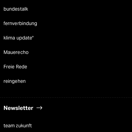
bundestalk
fernverbindung
klima update°
Mauerecho
Freie Rede
reingehen
Newsletter
team zukunft