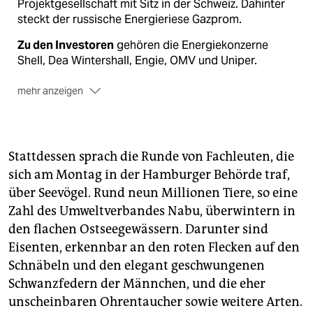
Projektgesellschaft mit Sitz in der Schweiz. Dahinter
steckt der russische Energieriese Gazprom.
Zu den Investoren
gehören die Energiekonzerne
Shell, Dea Wintershall, Engie, OMV und Uniper.
mehr anzeigen
Die Pipeline verläuft
durch die Ostsee und quert
dabei die Hoheitsgebiete von Russland, Finnland,
Schweden, Dänemark und Deutschland.
Stattdessen sprach die Runde von Fachleuten, die
Verlegt werden
rund 200.000 Rohrstücke. Für die
sich am Montag in der Hamburger Behörde traf,
Arbeiten werden spezielle Verlegeschiffe verwendet.
über Seevögel. Rund neun Millionen Tiere, so eine
Zahl des Umweltverbandes Nabu, überwintern in
Geplant war zunächst
ein Tempo von drei Kilometern
den flachen Ostseegewässern. Darunter sind
pro Tag, der Zeitplan wurde nicht eingehalten.
Eisenten, erkennbar an den roten Flecken auf den
Schnäbeln und den elegant geschwungenen
Schwanzfedern der Männchen, und die eher
unscheinbaren Ohrentaucher sowie weitere Arten.