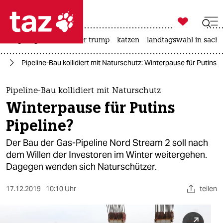

taz zahl ich
bergsteigen
usa unter trump
katzen
landtagswahl in sachs

taz zahl ich
rd
Pipeline-Bau kollidiert mit Naturschutz: Winterpause für Putins P
taz zahl ich
themen
Pipeline-Bau kollidiert mit Naturschutz
Winterpause für Putins
politik
Pipeline?
öko
Der Bau der Gas-Pipeline Nord Stream 2 soll nach
dem Willen der Investoren im Winter weitergehen.
gesellschaft
Dagegen wenden sich Naturschützer.
kultur
17.12.2019
10:10 Uhr
teilen
sport