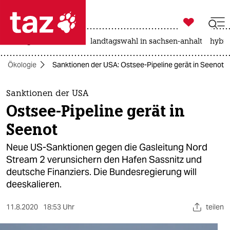

taz zahl ich
niedrigwasser
rente
landtagswahl in sachsen-anhalt
hybri

taz zahl ich
Ökologie
Sanktionen der USA: Ostsee-Pipeline gerät in Seenot
taz zahl ich
themen
Sanktionen der USA
Ostsee-Pipeline gerät in
politik
Seenot
öko
Neue US-Sanktionen gegen die Gasleitung Nord
Stream 2 verunsichern den Hafen Sassnitz und
gesellschaft
deutsche Finanziers. Die Bundesregierung will
deeskalieren.
kultur
sport
11.8.2020
18:53 Uhr
teilen