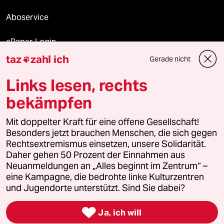
Aboservice
ePaper Login
taz
zahl ich
Gerade nicht

Downloads für Abonnierende
Links lesen, rechts
bekämpfen
© 2026 taz Verlags und Vertriebs GmbH
Mit doppelter Kraft für eine offene Gesellschaft!
Alle Rechte vorbehalten. Bei rechtlichen Fragen oder für Genehmigungen
wenden Sie sich bitte an
lizenzen@taz.de
Besonders jetzt brauchen Menschen, die sich gegen
Rechtsextremismus einsetzen, unsere Solidarität.
Daher gehen 50 Prozent der Einnahmen aus
Feedback
Redaktionsstatut
Kommune-Richtlinien
KI-
Neuanmeldungen an „Alles beginnt im Zentrum“ –
eine Kampagne, die bedrohte linke Kulturzentren
Leitlinie
Informant
Datenschutz
Impressum
AGB
und Jugendorte unterstützt. Sind Sie dabei?
Seitenwende
Einwilligungen widerrufen (Ads)

Ja, ich will