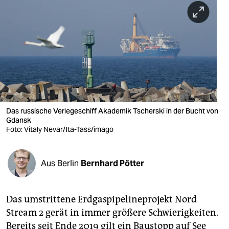
berlin
nord
wahrheit
verlag
verlag
veranstaltungen
Das russische Verlegeschiff Akademik Tscherski in der Bucht von
Gdansk
shop
Foto: Vitaly Nevar/Ita-Tass/imago
fragen & hilfe
Aus Berlin
Bernhard Pötter
unterstützen
abo
Das umstrittene Erdgaspipelineprojekt Nord
genossenschaft
Stream 2 gerät in immer größere Schwierigkeiten.
Bereits seit Ende 2019 gilt ein Baustopp auf See