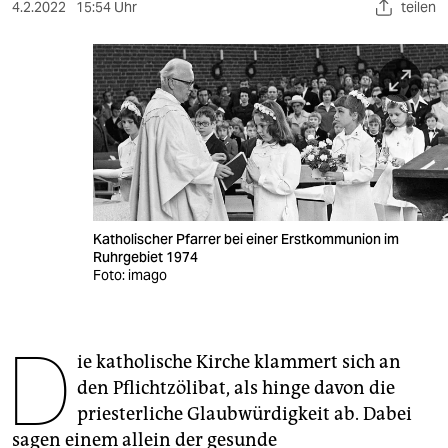
berlin
4.2.2022
15:54 Uhr
teilen
nord
wahrheit
verlag
verlag
veranstaltungen
Katholischer Pfarrer bei einer Erstkommunion im
shop
Ruhrgebiet 1974
Foto: imago
fragen & hilfe
unterstützen
D
ie katholische Kirche klammert sich an
abo
den Pflichtzölibat, als hinge davon die
genossenschaft
priesterliche Glaubwürdigkeit ab. Dabei
sagen einem allein der gesunde