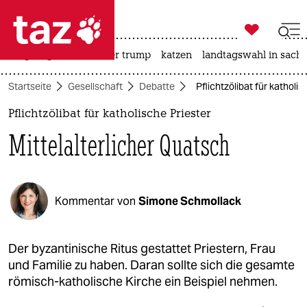

taz zahl ich
bergsteigen
usa unter trump
katzen
landtagswahl in sachs

taz zahl ich
Startseite
Gesellschaft
Debatte
Pflichtzölibat für katholi
taz zahl ich
Pflichtzölibat für katholische Priester
themen
Mittelalterlicher Quatsch
politik
öko
Kommentar von
Simone Schmollack
gesellschaft
kultur
Der byzantinische Ritus gestattet Priestern, Frau
und Familie zu haben. Daran sollte sich die gesamte
sport
römisch-katholische Kirche ein Beispiel nehmen.