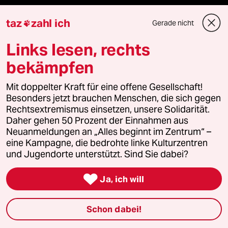
taz Blogs
taz
zahl ich
Gerade nicht

taz FUTURZWEI
Links lesen, rechts
bekämpfen
Le Monde diplomatique
Mit doppelter Kraft für eine offene Gesellschaft!
taz Archiv
Besonders jetzt brauchen Menschen, die sich gegen
Rechtsextremismus einsetzen, unsere Solidarität.
Daher gehen 50 Prozent der Einnahmen aus
Neuanmeldungen an „Alles beginnt im Zentrum“ –
Mehr taz Angebote
eine Kampagne, die bedrohte linke Kulturzentren
und Jugendorte unterstützt. Sind Sie dabei?
Reisen

Ja, ich will
Kantine
Schon dabei!
Shop