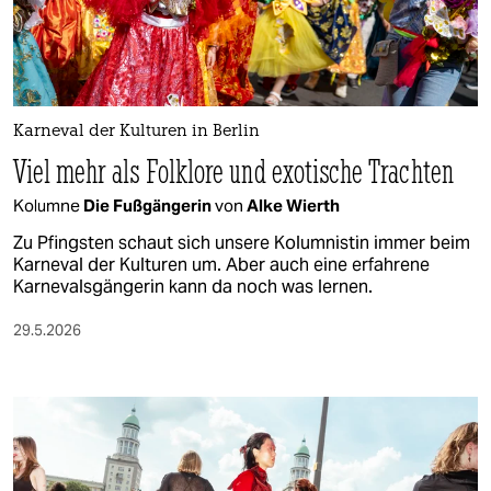
berlin
nord
wahrheit
Karneval der Kulturen in Berlin
verlag
Viel mehr als Folklore und exotische Trachten
verlag
Kolumne
Die Fußgängerin
von
Alke Wierth
veranstaltungen
Zu Pfingsten schaut sich unsere Kolumnistin immer beim
Karneval der Kulturen um. Aber auch eine erfahrene
shop
Karnevalsgängerin kann da noch was lernen.
fragen & hilfe
29.5.2026
unterstützen
abo
genossenschaft