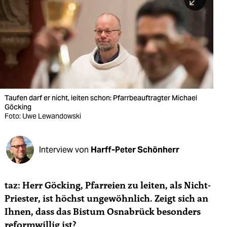
berlin
nord
wahrheit
verlag
verlag
Taufen darf er nicht, leiten schon: Pfarrbeauftragter Michael
Göcking
veranstaltungen
Foto: Uwe Lewandowski
shop
fragen & hilfe
Interview von
Harff-Peter Schönherr
unterstützen
taz: Herr Göcking, Pfarreien zu leiten, als Nicht-
abo
Priester, ist höchst ungewöhnlich. Zeigt sich an
genossenschaft
Ihnen, dass das Bistum Osnabrück besonders
reformwillig ist?