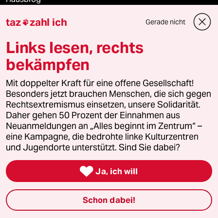
taz
zahl ich
Gerade nicht

Die Seitenwende
Links lesen, rechts
Stellen
bekämpfen
Presse
Mit doppelter Kraft für eine offene Gesellschaft!
Besonders jetzt brauchen Menschen, die sich gegen
Rechtsextremismus einsetzen, unsere Solidarität.
Unterstützen
Daher gehen 50 Prozent der Einnahmen aus
Neuanmeldungen an „Alles beginnt im Zentrum“ –
eine Kampagne, die bedrohte linke Kulturzentren
abo
und Jugendorte unterstützt. Sind Sie dabei?

genossenschaft
Ja, ich will
taz zahl ich
Schon dabei!
recherchefonds ausland