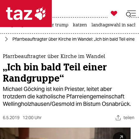

taz zahl ich
bergsteigen
usa unter trump
katzen
landtagswahl in sachs

taz zahl ich
rd
Pfarrbeauftragter über Kirche im Wandel: „Ich bin bald Teil eine
taz zahl ich
themen
Pfarrbeauftragter über Kirche im Wandel
„Ich bin bald Teil einer
politik
Randgruppe“
öko
Michael Göcking ist kein Priester, leitet aber
trotzdem die katholische Pfarreiengemeinschaft
gesellschaft
Wellingholzhausen/Gesmold im Bistum Osnabrück.
kultur
6.5.2019
12:00 Uhr
teilen
sport