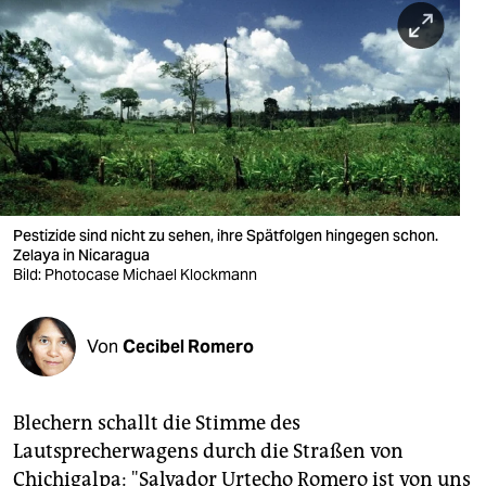
berlin
nord
wahrheit
verlag
verlag
veranstaltungen
Pestizide sind nicht zu sehen, ihre Spätfolgen hingegen schon.
Zelaya in Nicaragua
shop
Bild: Photocase Michael Klockmann
fragen & hilfe
Von
Cecibel Romero
unterstützen
abo
Blechern schallt die Stimme des
genossenschaft
Lautsprecherwagens durch die Straßen von
Chichigalpa: "Salvador Urtecho Romero ist von uns