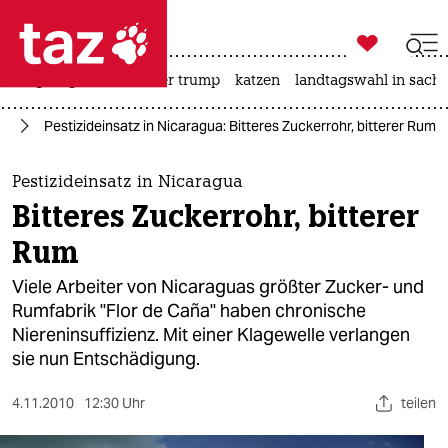

taz zahl ich
bergsteigen
usa unter trump
katzen
landtagswahl in sachs

taz zahl ich
ka
Pestizideinsatz in Nicaragua: Bitteres Zuckerrohr, bitterer Rum
taz zahl ich
themen
Pestizideinsatz in Nicaragua
Bitteres Zuckerrohr, bitterer
politik
Rum
öko
Viele Arbeiter von Nicaraguas größter Zucker- und
Rumfabrik "Flor de Caña" haben chronische
gesellschaft
Niereninsuffizienz. Mit einer Klagewelle verlangen
sie nun Entschädigung.
kultur
sport
4.11.2010
12:30 Uhr
teilen