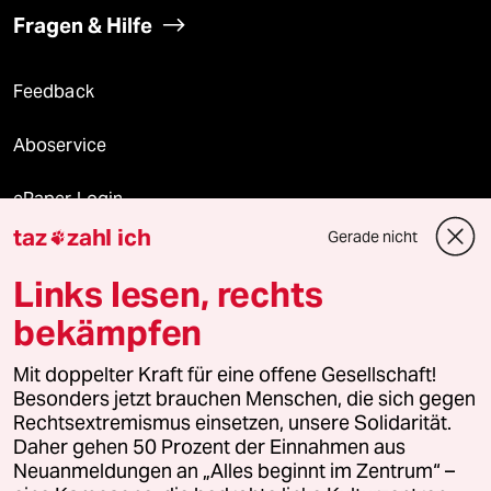
Fragen & Hilfe
Feedback
Aboservice
ePaper Login
taz
zahl ich
Gerade nicht

Downloads für Abonnierende
Links lesen, rechts
bekämpfen
© 2026 taz Verlags und Vertriebs GmbH
Mit doppelter Kraft für eine offene Gesellschaft!
Alle Rechte vorbehalten. Bei rechtlichen Fragen oder für Genehmigungen
wenden Sie sich bitte an
lizenzen@taz.de
Besonders jetzt brauchen Menschen, die sich gegen
Rechtsextremismus einsetzen, unsere Solidarität.
Daher gehen 50 Prozent der Einnahmen aus
Feedback
Redaktionsstatut
Kommune-Richtlinien
KI-
Neuanmeldungen an „Alles beginnt im Zentrum“ –