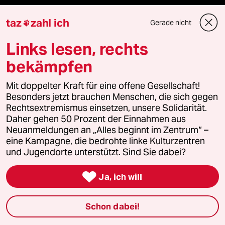
taz Archiv
taz
zahl ich
Gerade nicht

Links lesen, rechts
Mehr taz Angebote
bekämpfen
Mit doppelter Kraft für eine offene Gesellschaft!
Reisen
Besonders jetzt brauchen Menschen, die sich gegen
Rechtsextremismus einsetzen, unsere Solidarität.
Kantine
Daher gehen 50 Prozent der Einnahmen aus
Neuanmeldungen an „Alles beginnt im Zentrum“ –
eine Kampagne, die bedrohte linke Kulturzentren
Shop
und Jugendorte unterstützt. Sind Sie dabei?
Anzeigen

Ja, ich will
Schon dabei!
Fragen & Hilfe