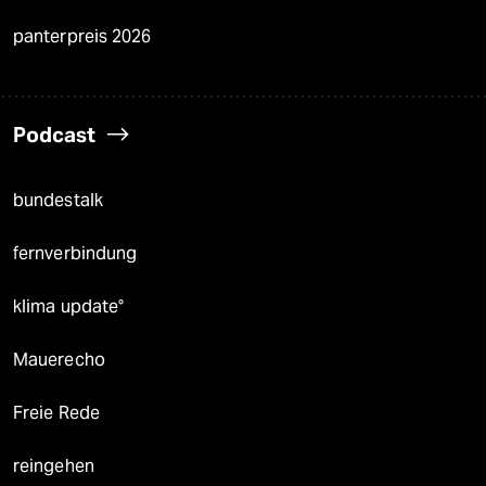
panterpreis 2026
Podcast
bundestalk
fernverbindung
klima update°
Mauerecho
Freie Rede
reingehen