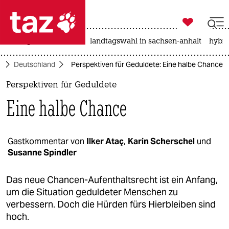

taz zahl ich
niedrigwasser
rente
landtagswahl in sachsen-anhalt
hybri

taz zahl ich
k
Deutschland
Perspektiven für Geduldete: Eine halbe Chance
taz zahl ich
Perspektiven für Geduldete
themen
Eine halbe Chance
politik
öko
Gastkommentar von
Ilker Ataç
,
Karin Scherschel
und
Susanne Spindler
gesellschaft
Das neue Chancen-Aufenthaltsrecht ist ein Anfang,
kultur
um die Situation geduldeter Menschen zu
verbessern. Doch die Hürden fürs Hierbleiben sind
sport
hoch.