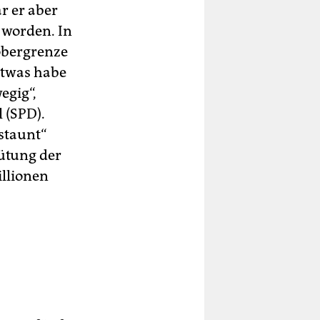
r er aber
 worden. In
­obergrenze
etwas habe
egig“,
 (SPD).
rstaunt“
ütung der
illionen