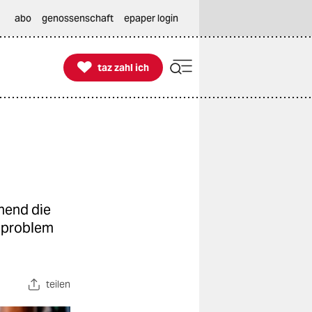
abo
genossenschaft
epaper login

taz zahl ich
taz zahl ich
hend die
alproblem
teilen