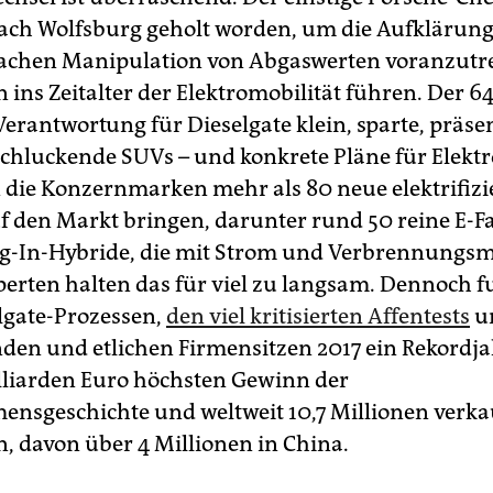
ach Wolfsburg geholt worden, um die Aufklärung
fachen Manipulation von Abgaswerten voranzutr
ins Zeitalter der Elektromobilität führen. Der 6
Verantwortung für Dieselgate klein, sparte, präse
schluckende SUVs – und konkrete Pläne für Elektr
n die Konzernmarken mehr als 80 neue elektrifizi
f den Markt bringen, darunter rund 50 reine E-
g-In-Hybride, die mit Strom und Verbrennungs
perten halten das für viel zu langsam. Dennoch 
elgate-Prozessen,
den viel kritisierten Affentests
u
nden und etlichen Firmensitzen 2017 ein Rekordja
illiarden Euro höchsten Gewinn der
nsgeschichte und weltweit 10,7 Millionen verka
, davon über 4 Millionen in China.