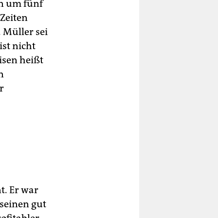
n um fünf
 Zeiten
. Müller sei
st nicht
isen heißt
n
r
t. Er war
seinen gut