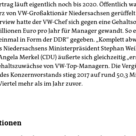
trag läuft eigentlich noch bis 2020. Öffentlich wa
rz von VW-Großaktionär Niedersachsen gerüffelt
rview hatte der VW-Chef sich gegen eine Gehalts
illionen Euro pro Jahr für Manager gewandt. So 
s einmal in Form der DDR“ gegeben. „Komplett abw
s Niedersachsens Ministerpräsident Stephan Weil
Angela Merkel (CDU) äußerte sich gleichzeitig „e
ehaltszuwächse von VW-Top-Managern. Die Verg
 des Konzernvorstands stieg 2017 auf rund 50,3 M
Viertel mehr als im Jahr zuvor.
tionen