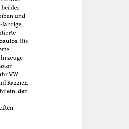
 bei der
eiben und
4-Jährige
ntierte
oautos. Bis
erte
Fahrzeuge
motor
fuhr VW
nd Razzien
hr ein: den
uften