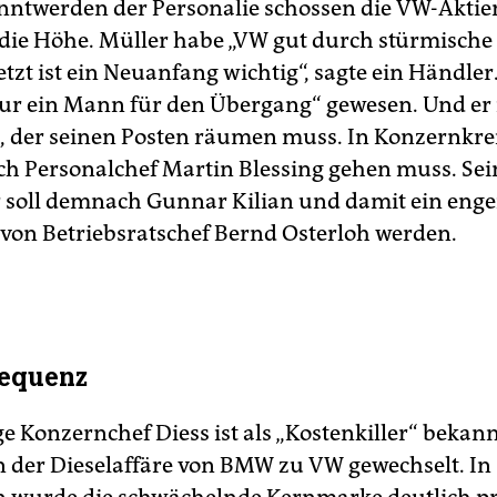
ntwerden der Personalie schossen die VW-Aktie
 die Höhe. Müller habe „VW gut durch stürmische
etzt ist ein Neuanfang wichtig“, sagte ein Händler
 nur ein Mann für den Übergang“ gewesen. Und er i
e, der seinen Posten räumen muss. In Konzernkre
uch Personalchef Martin Blessing gehen muss. Sei
 soll demnach Gunnar Kilian und damit ein enge
 von Betriebsratschef Bernd Osterloh werden.
sequenz
e Konzernchef Diess ist als „Kostenkiller“ bekann
der Dieselaffäre von BMW zu VW gewechselt. In 