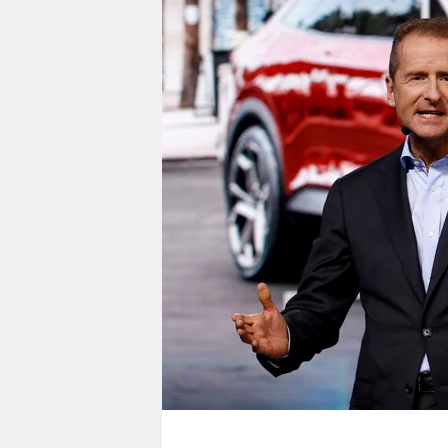
berlin
nord
wahrheit
verlag
verlag
veranstaltungen
shop
fragen & hilfe
unterstützen
abo
genossenschaft