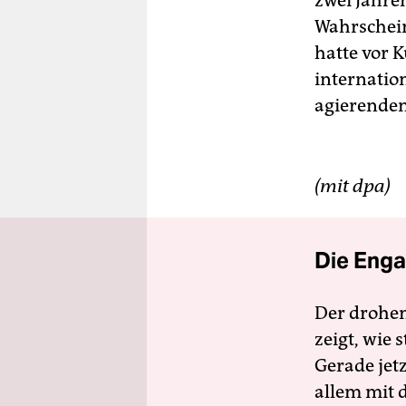
zwei Jahre
Wahrschein
hatte vor 
internation
agierenden
(mit dpa)
Die Enga
Der drohe
zeigt, wie
Gerade jet
allem mit d