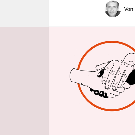
epaper login
Von
Das Neu
Volkswagen
Diess solle
meldeten a
„Weiterent
soll die En
der Aufsic
der Schrit
auch um de