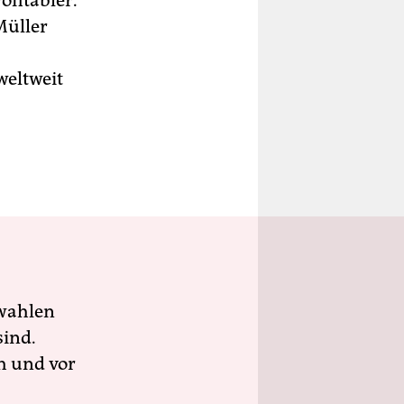
fitabler.
Müller
weltweit
wahlen
sind.
h und vor