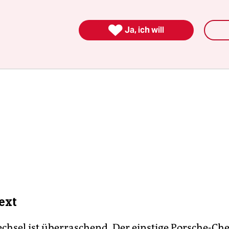

Ja, ich will
ext
chsel ist überraschend. Der einstige Porsche-Che