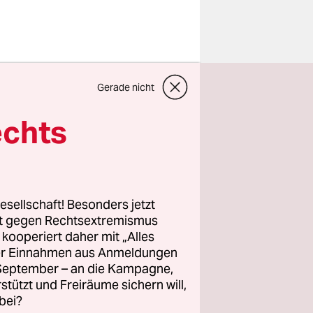
Gerade nicht
Herbert
echts
lgen,
 eine
. Offenbar
Dann tagt
esellschaft! Besonders jetzt
ich steht
rt gegen Rechtsextremismus
 dem es
z kooperiert daher mit „Alles
ller Einnahmen aus Anmeldungen
. September – an die Kampagne,
rstützt und Freiräume sichern will,
bei?