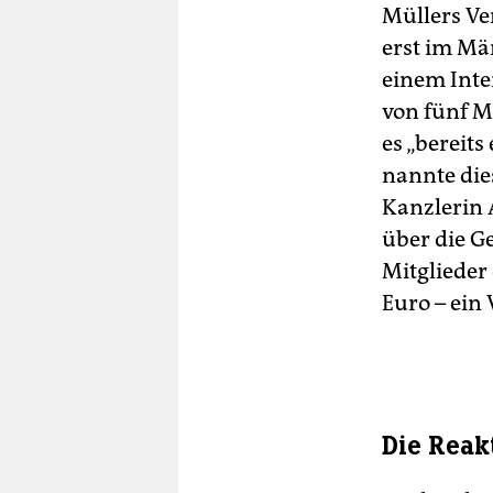
Müllers Ver
erst im Mä
einem Inte
von fünf M
es „bereit
nannte die
Kanzlerin 
über die G
Mitglieder
Euro – ein 
Die Reak