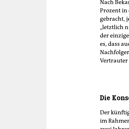
Nach Bekan
Prozent in
gebracht, j
„letztlich
der einzig
es, dass a
Nachfolger
Vertrauter
Die Kon
Der künftig
im Rahmen 