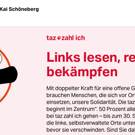
Kai Schöneberg
e
taz
zahl ich

 steht vor einem Chefwechsel. VW-Markenchef 
Links lesen, r
 auf Matthias Müller als Vorstandsvorsitzender fo
m Dienstag mehrere Medien. Laut VW geht es um
bekämpfen
wicklung der Führungsstruktur für den Konzern“
tscheidung für Diess am Freitag offiziell werden. 
Mit doppelter Kraft für eine offene G
htsrat des derzeit weltgrößten Autobauers. Angebl
brauchen Menschen, die sich vor O
t im Rahmen eines größeren Konzernumbaus, bei
einsetzen, unsere Solidarität. Die ta
beginnt im Zentrum“. 50 Prozent a
n Börsengang der Lkw-Sparte geht.
bei taz zahl ich gehen – bis zum 30
die linke, selbstverwaltete Orte unte
bevor sie verschwinden. Sind Sie da