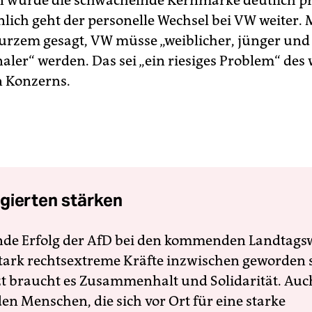
n wurde die schwächelnde Kernmarke deutlich pro
lich geht der personelle Wechsel bei VW weiter. 
Kurzem gesagt, VW müsse „weiblicher, jünger und
aler“ werden. Das sei „ein riesiges Problem“ des 
 Konzerns.
gierten stärken
nde Erfolg der AfD bei den kommenden Landtags
 stark rechtsextreme Kräfte inzwischen geworden 
zt braucht es Zusammenhalt und Solidarität. Auc
en Menschen, die sich vor Ort für eine starke