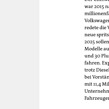
war 2015 n
millionen
Volkswagen 
redete die 
neue sprit
2025 solle
Modelle au
und 30 Plu
fahren. Ex
trotz Dies
bei Vorstä
mit 11,4 M
Unternehme
Fahrzeugen