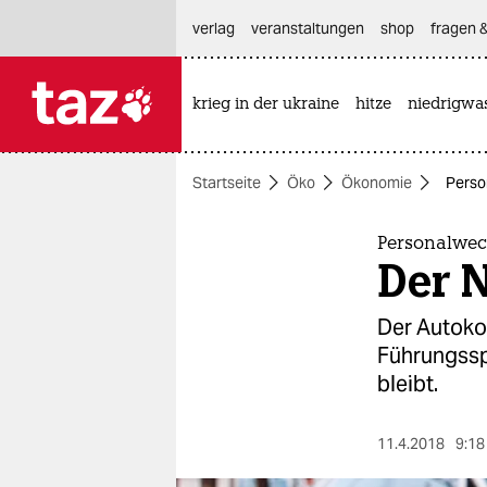
hautnavigation anspringen
hauptinhalt anspringen
footer anspringen
verlag
veranstaltungen
shop
fragen &
krieg in der ukraine
hitze
niedrigwa

taz zahl ich
taz zahl ich
Startseite
Öko
Ökonomie
Perso
themen
politik
Personalwec
Der N
öko
Der Autoko
gesellschaft
Führungs­s
bleibt.
kultur
sport
11.4.2018
9:18