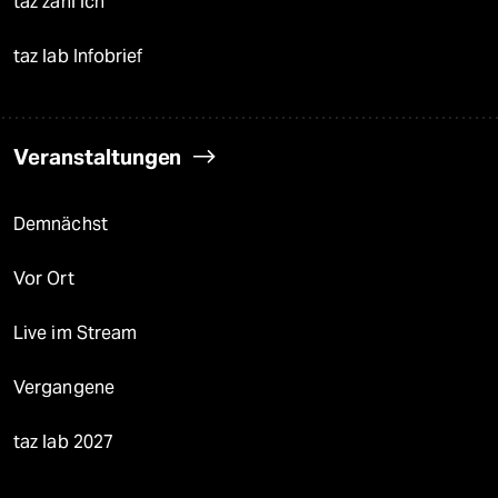
taz zahl ich
taz lab Infobrief
Veranstaltungen
Demnächst
Vor Ort
Live im Stream
Vergangene
taz lab 2027