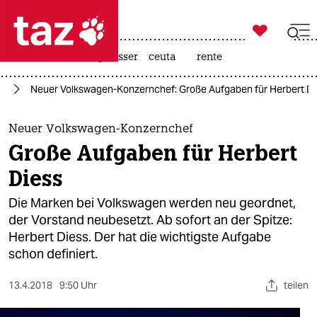

taz zahl ich
hitze
afd
niedrigwasser
ceuta
rente

taz zahl ich
ie
Neuer Volkswagen-Konzernchef: Große Aufgaben für Herbert Di
taz zahl ich
themen
Neuer Volkswagen-Konzernchef
Große Aufgaben für Herbert
politik
Diess
öko
Die Marken bei Volkswagen werden neu geordnet,
der Vorstand neubesetzt. Ab sofort an der Spitze:
gesellschaft
Herbert Diess. Der hat die wichtigste Aufgabe
schon definiert.
kultur
sport
13.4.2018
9:50 Uhr
teilen