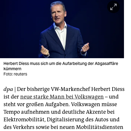
berlin
nord
wahrheit
verlag
verlag
veranstaltungen
Herbert Diess muss sich um die Aufarbeitung der Abgasaffäre
kümmern
shop
Foto: reuters
fragen & hilfe
dpa
| Der bisherige VW-Markenchef Herbert Diess
ist der
neue starke Mann bei Volkswagen
– und
unterstützen
steht vor großen Aufgaben. Volkswagen müsse
abo
Tempo aufnehmen und deutliche Akzente bei
Elektromobilität, Digitalisierung des Autos und
genossenschaft
des Verkehrs sowie bei neuen Mobilitätsdiensten