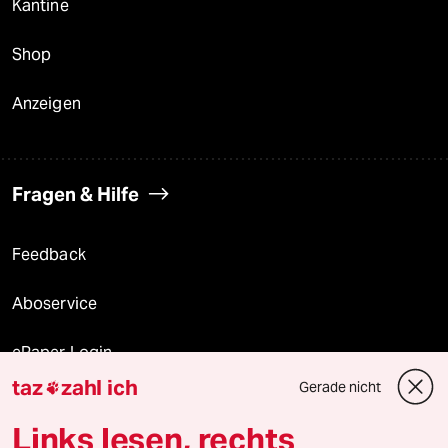
Kantine
Shop
Anzeigen
Fragen & Hilfe
Feedback
Aboservice
ePaper Login
taz
zahl ich
Gerade nicht

Downloads für Abonnierende
Links lesen, rechts