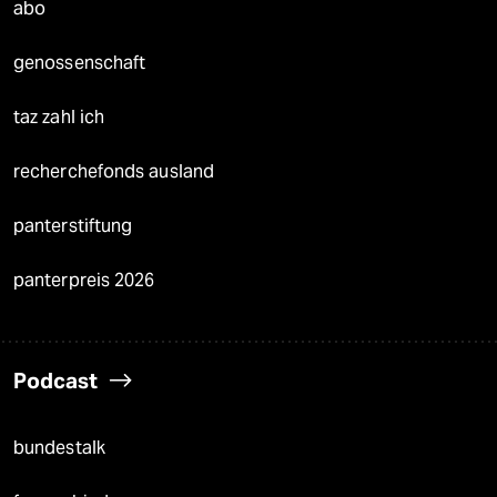
abo
genossenschaft
taz zahl ich
recherchefonds ausland
panterstiftung
panterpreis 2026
Podcast
bundestalk