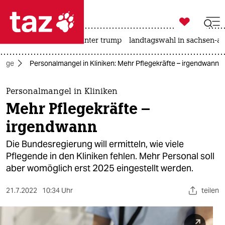

taz zahl ich
nahost-konflikt
usa unter trump
landtagswahl in sachsen-an

taz zahl ich
flege
Personalmangel in Kliniken: Mehr Pflegekräfte – irgendwann
taz zahl ich
themen
Personalmangel in Kliniken
Mehr Pflegekräfte –
politik
irgendwann
öko
Die Bundesregierung will ermitteln, wie viele
Pflegende in den Kliniken fehlen. Mehr Personal soll
gesellschaft
aber womöglich erst 2025 eingestellt werden.
kultur
21.7.2022
10:34 Uhr
teilen
sport