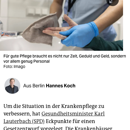
berlin
nord
wahrheit
verlag
verlag
Für gute Pflege braucht es nicht nur Zeit, Geduld und Geld, sondern
vor allem genug Personal
veranstaltungen
Foto: Imago
shop
fragen & hilfe
Aus Berlin
Hannes Koch
unterstützen
Um die Situation in der Krankenpflege zu
abo
verbessern, hat
Gesundheitsminister Karl
genossenschaft
Lauterbach (SPD)
Eckpunkte für einen
Gesetzentwurf vorgelegt. Die Krankenhäuser