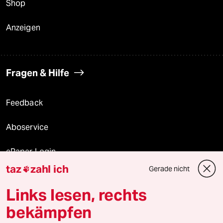
Shop
Anzeigen
Fragen & Hilfe
Feedback
Aboservice
ePaper Login
taz
zahl ich
Gerade nicht

Downloads für Abonnierende
Links lesen, rechts
bekämpfen
© 2026 taz Verlags und Vertriebs GmbH