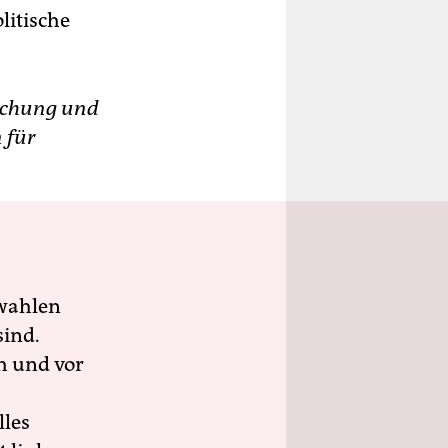
litische
orschung und
 für
wahlen
sind.
h und vor
lles