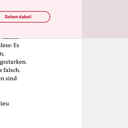
sich das
Schon dabei!
obiler als
 nichts
lese: Es
n,
gsstarken.
 falsch.
en sind
lieu