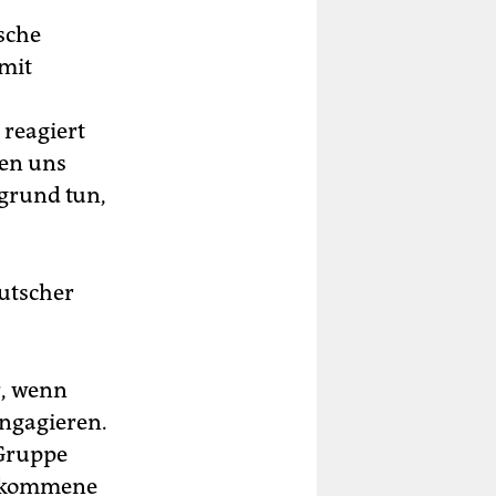
sche
mit
reagiert
ten uns
rgrund tun,
eutscher
r, wenn
ngagieren.
Gruppe
llkommene