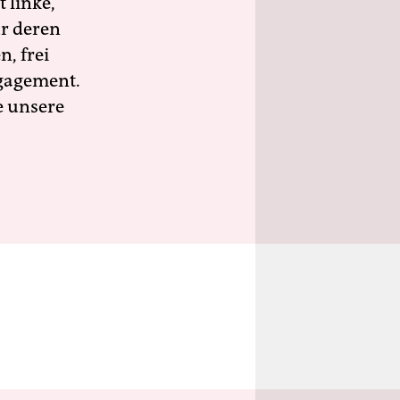
 linke,
ür deren
n, frei
ngagement.
e unsere