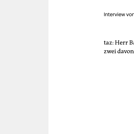
berlin
nord
Interview vo
wahrheit
verlag
taz: Herr B
zwei davon
verlag
veranstaltungen
shop
fragen & hilfe
unterstützen
abo
genossenschaft