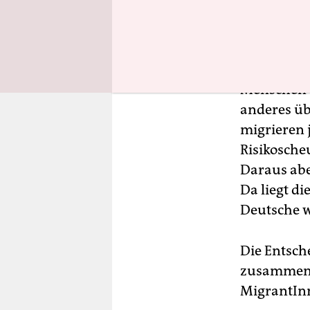
qualifizier
auch hier?
Tatsächlic
Menschen o
anderes übr
migrieren 
Risikosche
Daraus aber
Da liegt di
Deutsche w
Die Entsch
zusammen, 
MigrantInn