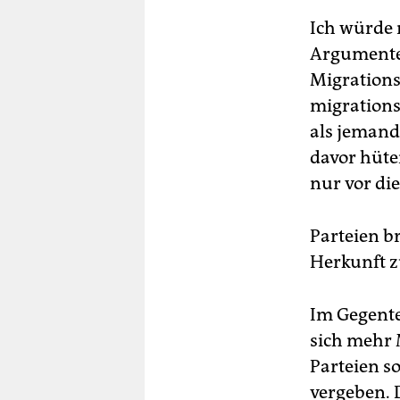
Ich würde 
Argumente 
Migrations
migrations
als jemand
davor hüte
nur vor di
Parteien b
Herkunft 
Im Gegentei
sich mehr 
Parteien 
vergeben. 