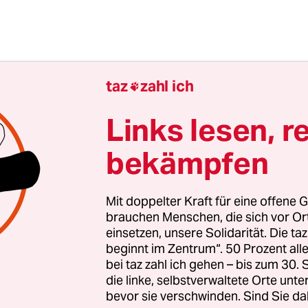
taz
zahl ich

: Ich gehe davon aus, dass die Parteiwechsel der 
en nicht vornehmlich mit deren Migrationshint
Links lesen, r
t Sachargumenten zu erklären sind. Diese wie
bekämpfen
 in beiden Fällen ja durchaus etwas mit integrat
politischen Fragen zu tun. Und das leuchtet auch 
plosive Kernfragen der Einwanderungsgesellsch
Mit doppelter Kraft für eine offene G
e zunehmend in den politischen Vordergrund rü
brauchen Menschen, die sich vor O
einsetzen, unsere Solidarität. Die ta
lick auf Wählerstimmen. Das führt zu Bewegung
beginnt im Zentrum“. 50 Prozent a
en.
bei taz zahl ich gehen – bis zum 30
die linke, selbstverwaltete Orte unte
bevor sie verschwinden. Sind Sie da
ngen ergaben, dass sich MigrantInnen, gerade 