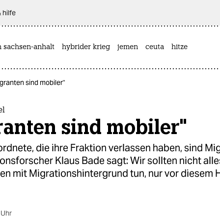
 hilfe
n sachsen-anhalt
hybrider krieg
jemen
ceuta
hitze
granten sind mobiler"
el
anten sind mobiler"
dnete, die ihre Fraktion verlassen haben, sind Mi
onsforscher Klaus Bade sagt: Wir sollten nicht alle
nen mit Migrationshintergrund tun, nur vor diesem 
 Uhr