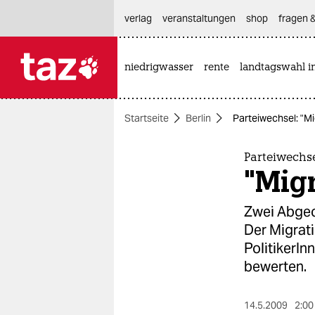
hautnavigation anspringen
hauptinhalt anspringen
footer anspringen
verlag
veranstaltungen
shop
fragen &
niedrigwasser
rente
landtagswahl i

taz zahl ich
taz zahl ich
Startseite
Berlin
Parteiwechsel: "Mi
themen
politik
Parteiwechs
"Migr
öko
Zwei Abgeor
gesellschaft
Der Migrati
PolitikerIn
kultur
bewerten.
sport
14.5.2009
2:00