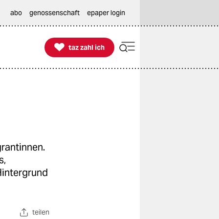
abo
genossenschaft
epaper login

taz zahl ich
taz zahl ich
grantinnen.
s,
Hintergrund
teilen