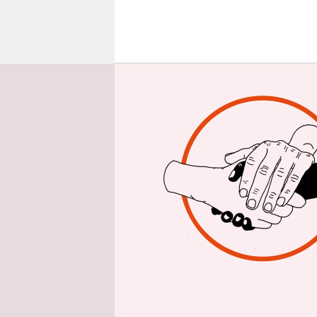
epaper login
Klaus Bade
Abgeordnet
sondern mi
haben aber
migrations
geht um ex
Themen, di
auch mit B
den Partei
Untersuchu