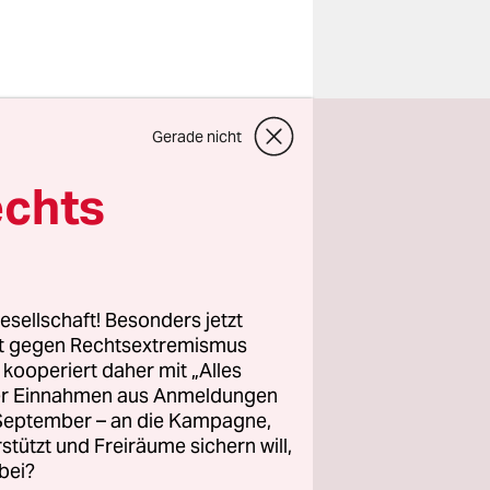
Gerade nicht
beiden
ergrund,
echts
derum
ions- und
ein: Es
aft, um
esellschaft! Besonders jetzt
cken -
rt gegen Rechtsextremismus
z kooperiert daher mit „Alles
 zwischen
ller Einnahmen aus Anmeldungen
. September – an die Kampagne,
rstützt und Freiräume sichern will,
bei?
hoch