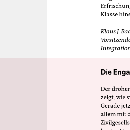
Erfrischun
Klasse hin
Klaus J. Ba
Vorsitzend
Integration
Die Enga
Der drohe
zeigt, wie
Gerade jet
allem mit d
Zivilgesell