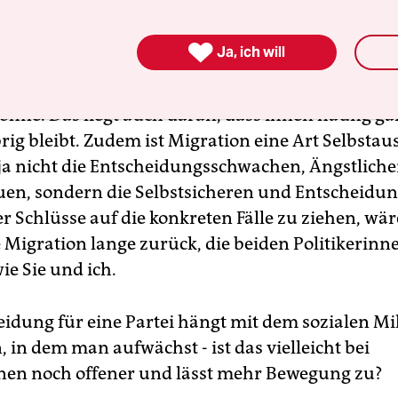
te, durch besondere Mobilität auszeichnen. Zeigt 

Ja, ich will
h sind Menschen mit Migrationshintergrund oft m
hne. Das liegt auch daran, dass ihnen häufig gar
ig bleibt. Zudem ist Migration eine Art Selbstaus
ja nicht die Entscheidungsschwachen, Ängstliche
uen, sondern die Selbstsicheren und Entscheidun
 Schlüsse auf die konkreten Fälle zu ziehen, wäre
e Migration lange zurück, die beiden Politikerinn
ie Sie und ich.
eidung für eine Partei hängt mit dem sozialen Mi
in dem man aufwächst - ist das vielleicht bei
en noch offener und lässt mehr Bewegung zu?