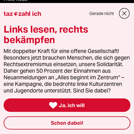
taz
zahl ich
Gerade nicht
reingehen

Links lesen, rechts
bekämpfen
Newsletter
Mit doppelter Kraft für eine offene Gesellschaft!
Besonders jetzt brauchen Menschen, die sich gegen
team zukunft
Rechtsextremismus einsetzen, unsere Solidarität.
Daher gehen 50 Prozent der Einnahmen aus
taz frisch
Neuanmeldungen an „Alles beginnt im Zentrum“ –
eine Kampagne, die bedrohte linke Kulturzentren
taz zahl ich
und Jugendorte unterstützt. Sind Sie dabei?
taz lab Infobrief

Ja, ich will
Schon dabei!
Veranstaltungen