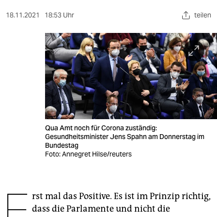
berlin
18.11.2021
18:53 Uhr
teilen
nord
wahrheit
verlag
verlag
veranstaltungen
shop
Qua Amt noch für Corona zuständig:
Gesundheitsminister Jens Spahn am Donnerstag im
fragen & hilfe
Bundestag
Foto: Annegret Hilse/reuters
unterstützen
abo
E
rst mal das Positive. Es ist im Prinzip richtig,
genossenschaft
dass die Parlamente und nicht die