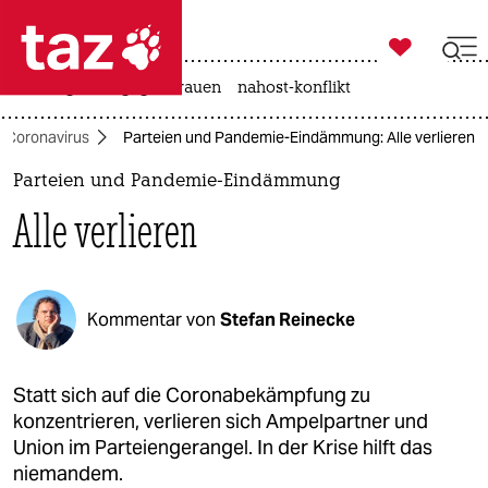

taz zahl ich
hitze
gewalt gegen frauen
nahost-konflikt

taz zahl ich
Coronavirus
Parteien und Pandemie-Eindämmung: Alle verlieren
taz zahl ich
Parteien und Pandemie-Eindämmung
themen
Alle verlieren
politik
öko
Kommentar von
Stefan Reinecke
gesellschaft
kultur
Statt sich auf die Coronabekämpfung zu
konzentrieren, verlieren sich Ampelpartner und
sport
Union im Parteiengerangel. In der Krise hilft das
niemandem.