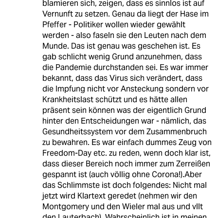
blamieren sich, zeigen, dass es sinnlos ist auf
Vernunft zu setzen. Genau da liegt der Hase im
Pfeffer - Politiker wollen wieder gewählt
werden - also faseln sie den Leuten nach dem
Munde. Das ist genau was geschehen ist. Es
gab schlicht wenig Grund anzunehmen, dass
die Pandemie durchstanden sei. Es war immer
bekannt, dass das Virus sich verändert, dass
die Impfung nicht vor Ansteckung sondern vor
Krankheitslast schützt und es hätte allen
präsent sein können was der eigentlich Grund
hinter den Entscheidungen war - nämlich, das
Gesundheitssystem vor dem Zusammenbruch
zu bewahren. Es war einfach dummes Zeug von
Freedom-Day etc. zu reden, wenn doch klar ist,
dass dieser Bereich noch immer zum Zerreißen
gespannt ist (auch völlig ohne Corona!).Aber
das Schlimmste ist doch folgendes: Nicht mal
jetzt wird Klartext geredet (nehmen wir den
Montgomery und den Wieler mal aus und vllt
den Lauterbach). Wahrscheinlich ist in meinen