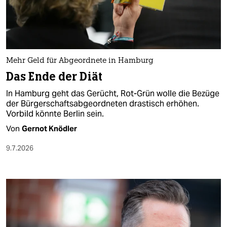
berlin
nord
wahrheit
Mehr Geld für Abgeordnete in Hamburg
verlag
Das Ende der Diät
verlag
In Hamburg geht das Gerücht, Rot-Grün wolle die Bezüge
der Bürgerschaftsabgeordneten drastisch erhöhen.
veranstaltungen
Vorbild könnte Berlin sein.
shop
Von
Gernot Knödler
fragen & hilfe
9.7.2026
unterstützen
abo
genossenschaft