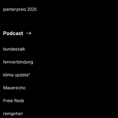
panterpreis 2026
Podcast
bundestalk
fernverbindung
klima update°
Mauerecho
Freie Rede
reingehen