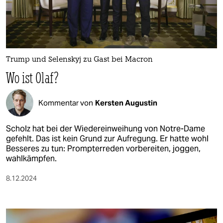
berlin
nord
wahrheit
Trump und Selenskyj zu Gast bei Macron
verlag
Wo ist Olaf?
verlag
Kommentar von
Kersten Augustin
veranstaltungen
shop
Scholz hat bei der Wiedereinweihung von Notre-Dame
gefehlt. Das ist kein Grund zur Aufregung. Er hatte wohl
fragen & hilfe
Besseres zu tun: Prompterreden vorbereiten, joggen,
wahlkämpfen.
unterstützen
8.12.2024
abo
genossenschaft