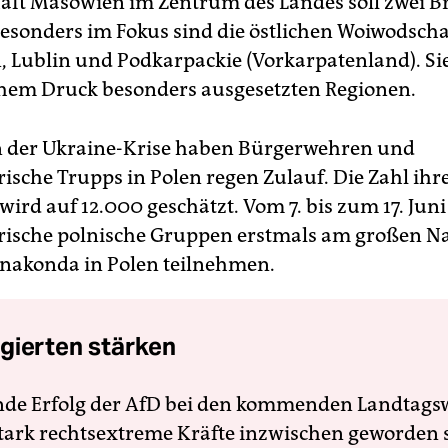
ft Masowien im Zentrum des Landes soll zwei B
Besonders im Fokus sind die östlichen Woiwodsch
, Lublin und Podkarpackie (Vorkarpatenland). Sie
chem Druck besonders ausgesetzten Regionen.
n der Ukraine-Krise haben Bürgerwehren und
rische Trupps in Polen regen Zulauf. Die Zahl ihr
wird auf 12.000 geschätzt. Vom 7. bis zum 17. Juni
rische polnische Gruppen erstmals am großen Na
nakonda in Polen teilnehmen.
gierten stärken
nde Erfolg der AfD bei den kommenden Landtags
 stark rechtsextreme Kräfte inzwischen geworden 