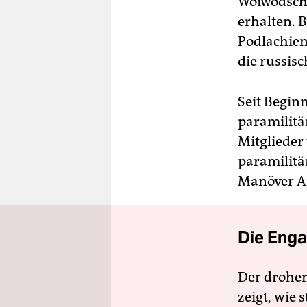
Woiwodscha
erhalten. 
Podlachien
die russis
Seit Begin
paramilitä
Mitglieder 
paramilitä
Manöver A
Die Enga
Der drohe
zeigt, wie