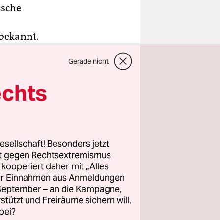
ische
bekannt.
ilitärische
Gerade nicht
ruktur der
April
echts
scher
ramilitärs
esellschaft! Besonders jetzt
n Aufbau
rt gegen Rechtsextremismus
rt auf die
z kooperiert daher mit „Alles
ller Einnahmen aus Anmeldungen
 nämlich
. September – an die Kampagne,
h dem
rstützt und Freiräume sichern will,
bei?