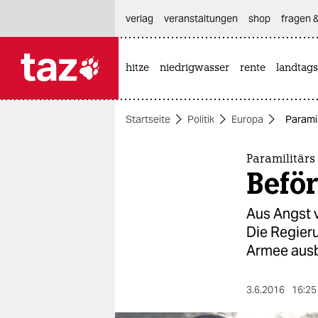
hautnavigation anspringen
hauptinhalt anspringen
footer anspringen
verlag
veranstaltungen
shop
fragen &
hitze
niedrigwasser
rente
landtags

taz zahl ich
taz zahl ich
Startseite
Politik
Europa
Paramil
themen
politik
Paramilitärs
Befö
öko
Aus Angst v
gesellschaft
Die Regieru
Armee ausb
kultur
sport
3.6.2016
16:25