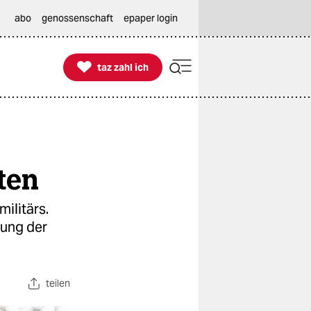
abo
genossenschaft
epaper login

taz zahl ich
taz zahl ich
ten
ilitärs.
zung der
teilen