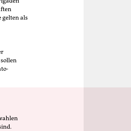
rigaden
aften
 gelten als
er
 sollen
to-
wahlen
sind.