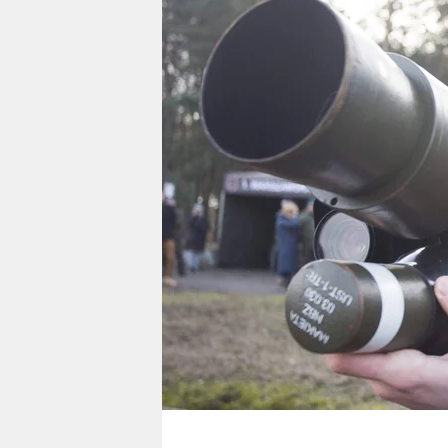
berlin
nord
wahrheit
verlag
verlag
veranstaltungen
shop
fragen & hilfe
unterstützen
abo
genossenschaft