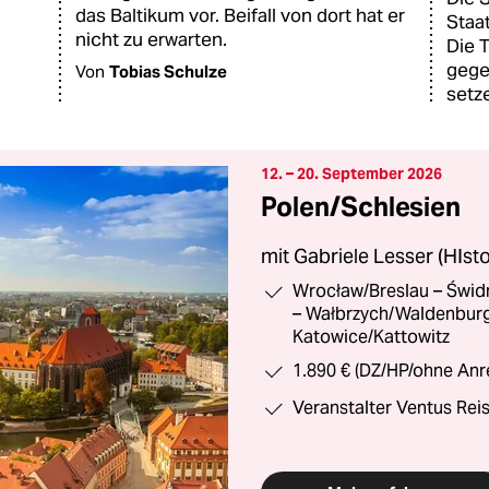
das Baltikum vor. Beifall von dort hat er
Staa
nicht zu erwarten.
Die 
gege
Von
Tobias Schulze
setz
12. – 20. September 2026
Polen/Schlesien
mit Gabriele Lesser (HIst
Wrocław/Breslau – Świd
– Wałbrzych/Waldenburg
Katowice/Kattowitz
1.890 € (DZ/HP/ohne Anr
Veranstalter Ventus Rei