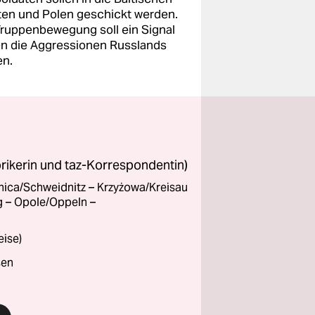
ten und Polen geschickt werden.
Truppenbewegung soll ein Signal
n die Aggressionen Russlands
en.
orikerin und taz-Korrespondentin)
nica/Schweidnitz – Krzyżowa/Kreisau
 – Opole/Oppeln –
eise)
sen