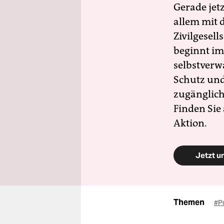
Gerade jet
allem mit d
Zivilgesell
beginnt im
selbstverw
Schutz und 
zugänglich
Finden Sie
Aktion.
Jetzt u
Themen
#P