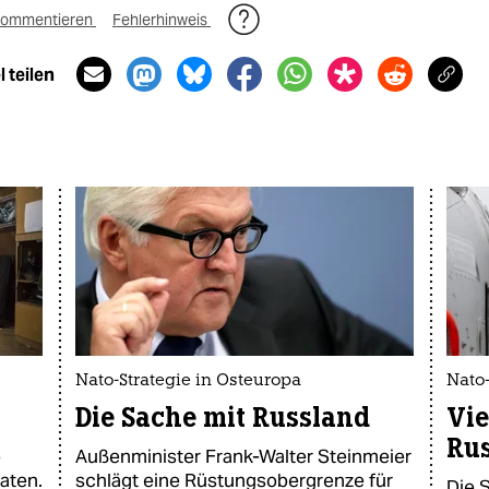
ommentieren
Fehlerhinweis
 teilen
Nato-Strategie in Osteuropa
Nato-
Die Sache mit Russland
Vie
Ru
o
Außenminister Frank-Walter Steinmeier
daten.
schlägt eine Rüstungsobergrenze für
Die S