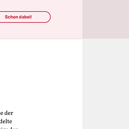
Schon dabei!
e der
delte