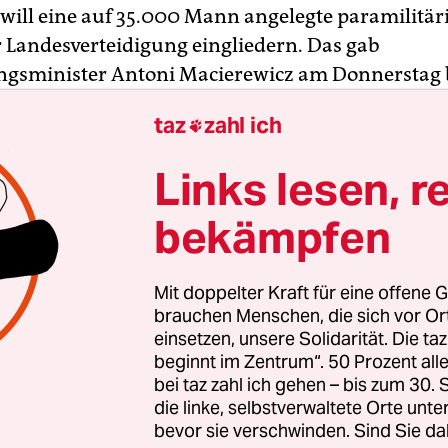
 will eine auf 35.000 Mann angelegte paramilitär
 Landesverteidigung eingliedern. Das gab
ngsminister Antoni Macierewicz am Donnerstag 
r sollen die ersten freiwilligen Zivilisten eine m
taz
zahl ich

 erhalten. Die Entscheidungen zur Kommandost
 zu den Nominierungen an ihrer Spitze seien im 
Links lesen, r
meldete die Nachrichtenagentur PAP.
bekämpfen
er äußerte sich auf einem Kongress paramilitäri
 der nordpolnischen Stadt Ostroda, dem auch Pa
Mit doppelter Kraft für eine offene G
ltikum beiwohnten. Der Verantwortliche für de
brauchen Menschen, die sich vor O
 Grzegorz Kwasniak, erklärte, diese sei die Antwo
einsetzen, unsere Solidarität. Die ta
beginnt im Zentrum“. 50 Prozent a
nd ausgehende Gefahr eines „hybriden Krieges“,
bei taz zahl ich gehen – bis zum 30
kern von Militärs auf polnisches Territorium nac
die linke, selbstverwaltete Orte unte
r Ostukraine.
bevor sie verschwinden. Sind Sie da