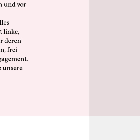
h und vor
lles
 linke,
ür deren
n, frei
ngagement.
e unsere