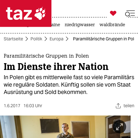

taz zahl ich
hitze
krieg in der ukraine
niedrigwasser
waldbrände

taz zahl ich
Startseite
Politik
Europa
Paramilitärische Gruppen in Polen
taz zahl ich
themen
Paramilitärische Gruppen in Polen
Im Dienste ihrer Nation
politik
In Polen gibt es mittlerweile fast so viele Paramilitärs
öko
wie reguläre Soldaten. Künftig sollen sie vom Staat
Ausrüstung und Sold bekommen.
gesellschaft
1.6.2017
16:03 Uhr
teilen
kultur
sport