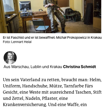
berlin
nord
wahrheit
verlag
Er ist Faschist und er ist bewaffnet: Michał Prokopowicz in Krakau
verlag
Foto: Lennart Helal
veranstaltungen
shop
Aus Warschau, Lublin und Krakau
Christina Schmidt
fragen & hilfe
unterstützen
Um sein Vaterland zu retten, braucht man: Helm,
Uniform, Handschuhe, Mütze, Tarnfarbe fürs
abo
Gesicht, eine Weste mit ausreichend Taschen, Stift
und Zettel, Nadeln, Pflaster, eine
genossenschaft
Krankenversicherung. Und eine Waffe, ein