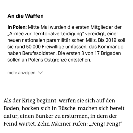
An die Waffen
In Polen:
Mitte Mai wurden die ersten Mitglieder der
„Armee zur Territorialverteidigung“ vereidigt, einer
neuen nationalen paramilitärischen Miliz. Bis 2019 soll
sie rund 50.000 Freiwillige umfassen, das Kommando
haben Berufssoldaten. Die ersten 3 von 17 Brigaden
sollen an Polens Ostgrenze entstehen.
mehr anzeigen
In Europa:
Paramilitärische Gruppen gibt es vor allem
in Osteuropa. Aber auch Frankreich plant den Aufbau
einer Nationalgarde mit 85.000 Freiwilligen und einen
Als der Krieg beginnt, werfen sie sich auf den
einmonatigen Pflichtmilitärdienst. So stellt es sich
Boden, hocken sich in Büsche, machen sich bereit
zumindest Präsident Macron vor.
dafür, einen Bunker zu erstürmen, in dem der
Feind wartet. Zehn Männer rufen: „Peng! Peng!“