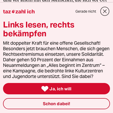
für eine starke Zivilgesellschaft einsetzen. Die taz
taz
zahl ich
Gerade nicht

kooperiert deshalb mit "Alles beginnt im
Zentrum". Die Kampagne unterstützt bundesweit
Links lesen, rechts
linke, selbstverwaltete Orte und baut einen
bekämpfen
solidarischen Fonds für deren Schutz und Erhalt
auf. Eine offene Gesellschaft braucht guten, frei
Mit doppelter Kraft für eine offene Gesellschaft!
zugänglichen Journalismus – und
Besonders jetzt brauchen Menschen, die sich gegen
zivilgesellschaftliches Engagement. Finden Sie
Rechtsextremismus einsetzen, unsere Solidarität.
auch? Dann machen Sie mit und unterstützen Sie
Daher gehen 50 Prozent der Einnahmen aus
Neuanmeldungen an „Alles beginnt im Zentrum“ –
unsere Aktion.
eine Kampagne, die bedrohte linke Kulturzentren
und Jugendorte unterstützt. Sind Sie dabei?
Jetzt unterstützen

Ja, ich will
Schon dabei!
Themen
#Lesestück Recherche und Reportage
#Polen
#Paramilitärs