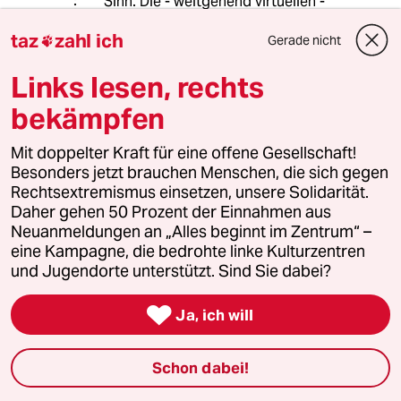
Sinn. Die - weitgehend virtuellen -
Finanzwerte nähern sich der Real-
taz
zahl ich
Wirtschaft wieder ein wenig an.
Gerade nicht

Das Problem könnte dann eher darin
Links lesen, rechts
liegen, dass das Platzen der Blase
grässliche Nebeneffekte auch für die
bekämpfen
Real-Wirtschaft erzeugt. DAS würde
ich U. H. fragen!
Mit doppelter Kraft für eine offene Gesellschaft!
Besonders jetzt brauchen Menschen, die sich gegen
Rechtsextremismus einsetzen, unsere Solidarität.
nutzer
N
Daher gehen 50 Prozent der Einnahmen aus
13.03.2020
,
06:22 Uhr
Neuanmeldungen an „Alles beginnt im Zentrum“ –
eine Kampagne, die bedrohte linke Kulturzentren
@Leo Brux:
und Jugendorte unterstützt. Sind Sie dabei?
falls Sie mit realen Werten Gold
meinen sollten, das ist auch nur eine

Ja, ich will
gesellschaftliche Konvention, es hat
keinen inneren Wert.
Schon dabei!
Ebenso jedes andere Gut hat keinen
realen Wert. Nur solange jemand