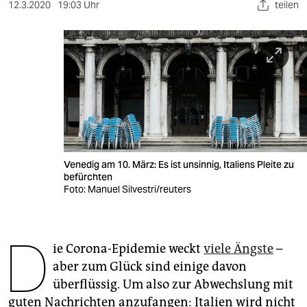
berlin
12.3.2020
19:03 Uhr
teilen
nord
wahrheit
verlag
verlag
veranstaltungen
Venedig am 10. März: Es ist unsinnig, Italiens Pleite zu
shop
befürchten
Foto: Manuel Silvestri/reuters
fragen & hilfe
unterstützen
D
ie Corona-Epidemie weckt
viele Ängste
–
abo
aber zum Glück sind einige davon
genossenschaft
überflüssig. Um also zur Abwechslung mit
guten Nachrichten anzufangen: Italien wird nicht