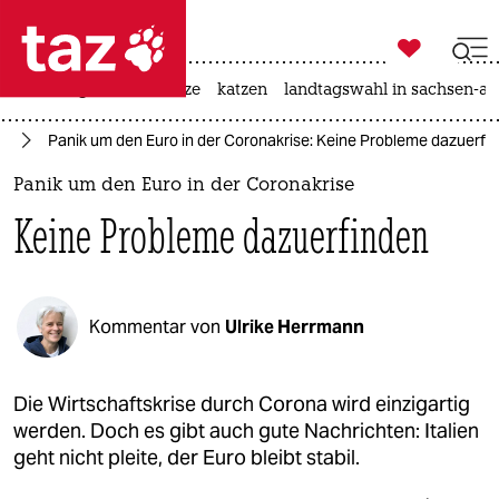

taz zahl ich
iran-krieg
ceuta
hitze
katzen
landtagswahl in sachsen-an

taz zahl ich
us
Panik um den Euro in der Coronakrise: Keine Probleme dazuerfi
taz zahl ich
Panik um den Euro in der Coronakrise
themen
Keine Probleme dazuerfinden
politik
öko
Kommentar von
Ulrike Herrmann
gesellschaft
kultur
Die Wirtschaftskrise durch Corona wird einzigartig
werden. Doch es gibt auch gute Nachrichten: Italien
sport
geht nicht pleite, der Euro bleibt stabil.