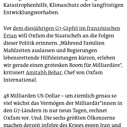
Katastrophenhilfe, Klimaschutz oder langfristigen
Entwicklungsvorhaben.
Vor
dem diesjährigen G7-Gipfel im französischen
Évian
will Oxfam die Staatschefs an die Folgen
dieser Politik erinnern. „Während Familien
Mahlzeiten auslassen und Regierungen
lebensrettende Hilfsleistungen kürzen, erleben
wir gerade einen grotesken Boom für Milliardäre“,
kritisiert
Amitabh Behar
, Chef von Oxfam
International.
48 Milliarden US-Dollar – um ziemlich genau so
viel wächst das Vermögen der Mil­li­ar­dä­r*in­nen in
den G7-Ländern in nur neun Tagen, rechnet
Oxfam vor. Und: Die sechs größten Ölkonzerne
machen derzeit infolge des Kriegs gegen Iran und