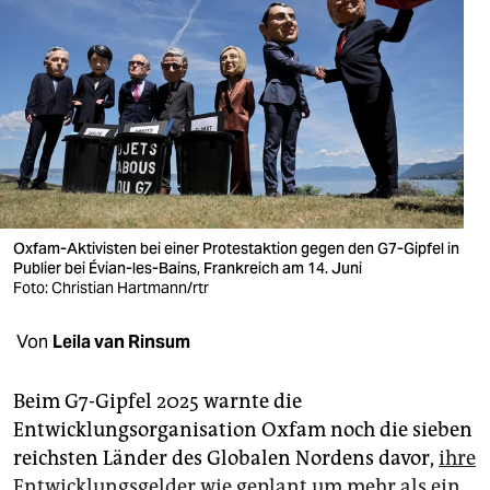
berlin
nord
wahrheit
verlag
verlag
veranstaltungen
Oxfam-Aktivisten bei einer Protestaktion gegen den G7-Gipfel in
Publier bei Évian-les-Bains, Frankreich am 14. Juni
shop
Foto: Christian Hartmann/rtr
fragen & hilfe
Von
Leila van Rinsum
unterstützen
Beim G7-Gipfel 2025 warnte die
abo
Entwicklungsorganisation Oxfam noch die sieben
genossenschaft
reichsten Länder des Globalen Nordens davor,
ihre
Entwicklungsgelder wie geplant um mehr als ein