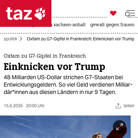

taz zahl ich
hitze
landtagswahl in sachsen-anhalt
gewalt gegen frauen

taz zahl ich
gspolitik
Oxfam zu G7-Gipfel in Frankreich: Einknicken vor Trump
taz zahl ich
themen
Oxfam zu G7-Gipfel in Frankreich
Einknicken vor Trump
politik
48 Milliarden US-Dollar strichen G7-Staaten bei
öko
Entwicklungsgeldern. So viel Geld verdienen Mil­li­ar­
dä­r*in­nen aus diesen Ländern in nur 9 Tagen.
gesellschaft
15.6.2026
20:00 Uhr
teilen
kultur
sport