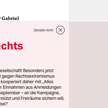
 Gabriel
ts die
Gerade nicht
urch Edeka
echts
on jetzt
ktes in
oßen Preis-
esellschaft! Besonders jetzt
hren
rt gegen Rechtsextremismus
z kooperiert daher mit „Alles
ller Einnahmen aus Anmeldungen
. September – an die Kampagne,
in den
rstützt und Freiräume sichern will,
bei?