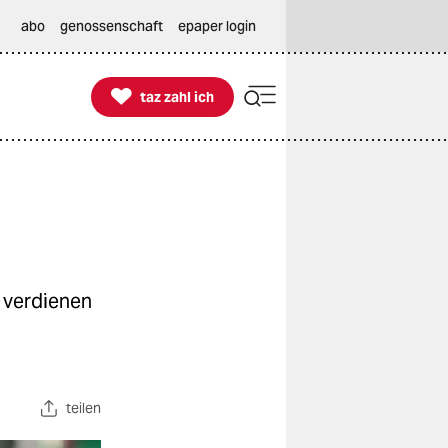
abo
genossenschaft
epaper login

taz zahl ich
taz zahl ich
 verdienen
teilen