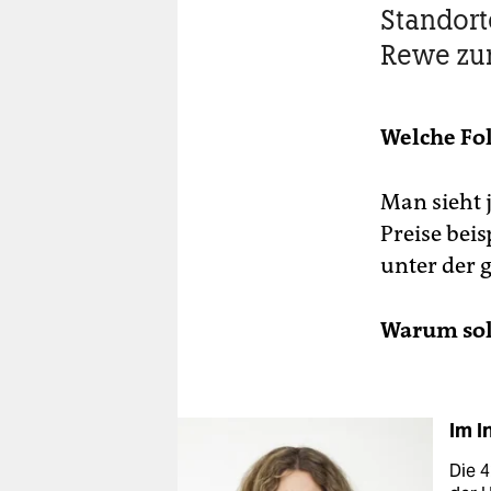
Standort
Rewe zu
Welche Fol
Man sieht 
Preise beis
unter der 
Warum sol
Im I
Die 4