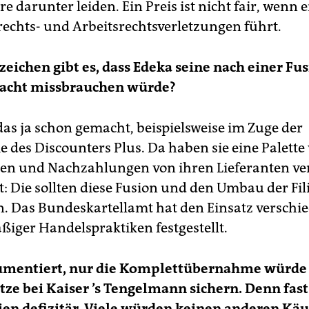
 darunter leiden. Ein Preis ist nicht fair, wenn e
chts- und Arbeitsrechtsverletzungen führt.
eichen gibt es, dass Edeka seine nach einer Fu
acht missbrauchen würde?
das ja schon gemacht, beispielsweise im Zuge der
des Discounters Plus. Da haben sie eine Palette
n und Nachzahlungen von ihren Lieferanten ver
t: Die sollten diese Fusion und den Umbau der Fil
n. Das Bundeskartellamt hat den Einsatz verschi
iger Handelspraktiken festgestellt.
umentiert, nur die Komplettübernahme würde 
tze bei Kaiser
’s Tengelmann sichern. Denn fast
eien defizitär. Viele würden keinen anderen Käu