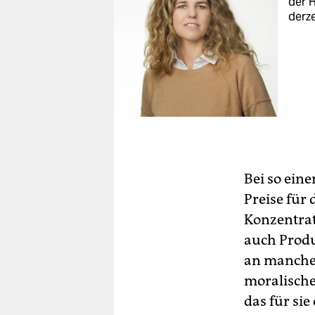
der H
derze
Bei so eine
Preise für
Konzentrat
auch Produ
an manche
moralische
das für si