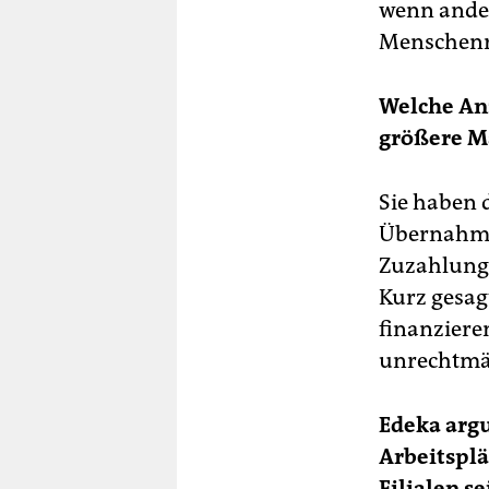
wenn andere
Menschenre
Welche Anz
größere M
Sie haben 
Übernahme 
Zuzahlunge
Kurz gesag
finanziere
unrechtmäß
Edeka arg
Arbeitsplä
Filialen s