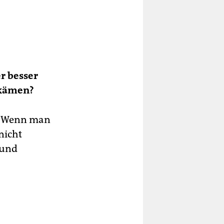
r besser
ekämen?
t. Wenn man
nicht
 und