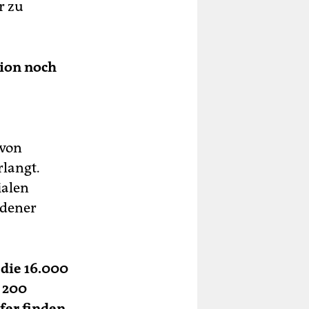
r zu
sion noch
 von
langt.
ialen
edener
die 16.000
 200
fer finden.