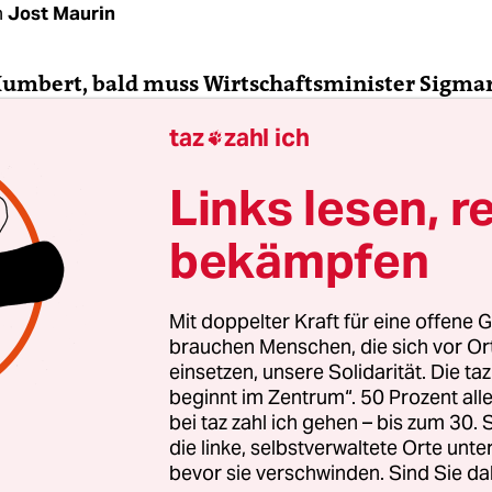
n
Jost Maurin
Humbert, bald muss Wirtschaftsminister Sigmar
n, ob er gegen den Willen des Bundeskartellam
taz
zahl ich

 der Supermarktkette Kaiser
’s Tengelmann d
. Was halten Sie von den Fusionsplänen?
Links lesen, r
bekämpfen
 Humbert:
Wir sehen darin eine große Gefahr. Sch
vier große Supermarktketten 85 Prozent des Mar
d. Aldi, Lidl, Edeka und Rewe üben einen sehr gr
Mit doppelter Kraft für eine offene G
druck auf die Hersteller aus. Den laden die bei i
brauchen Menschen, die sich vor O
nen und Arbeitern ab.
einsetzen, unsere Solidarität. Die ta
beginnt im Zentrum“. 50 Prozent a
bei taz zahl ich gehen – bis zum 30
sequenzen hätte die Fusion für die Menschen 
die linke, selbstverwaltete Orte unte
nsländern?
bevor sie verschwinden. Sind Sie da