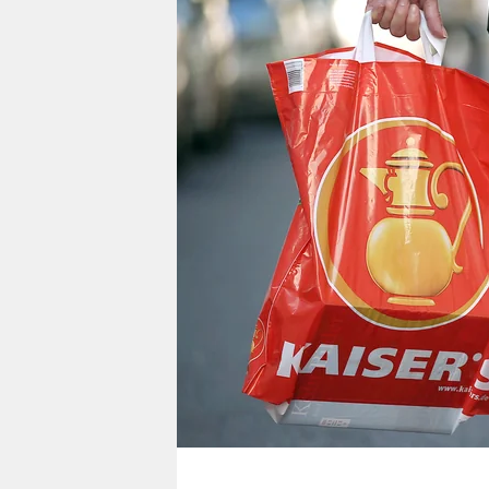
berlin
nord
wahrheit
verlag
verlag
veranstaltungen
shop
fragen & hilfe
unterstützen
abo
genossenschaft