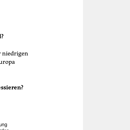
d?
r niedrigen
Europa
ssieren?
tung