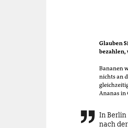
Glauben Si
bezahlen,
Bananen we
nichts an 
gleichzeit
Ananas in C
In Berli

nach de