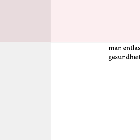
Die Arbeit
Ananasanb
Bedingunge
Existenzmi
man entlas
gesundheit