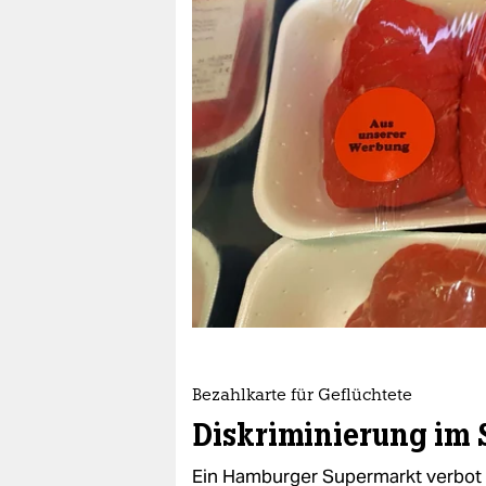
berlin
nord
wahrheit
verlag
verlag
veranstaltungen
shop
fragen & hilfe
unterstützen
Bezahlkarte für Geflüchtete
abo
Diskriminierung im
genossenschaft
Ein Hamburger Supermarkt verbot