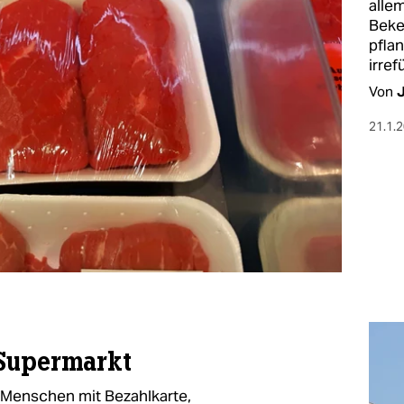
allem
Beke
pfla
irref
Von
J
21.1.
 Supermarkt
 Menschen mit Bezahlkarte,