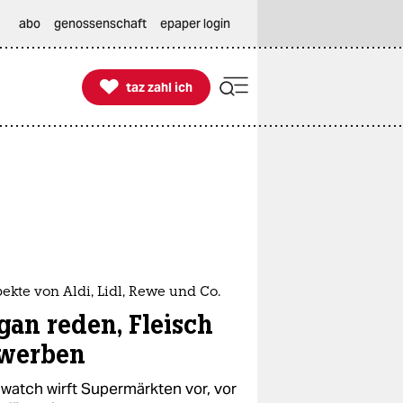
abo
genossenschaft
epaper login

taz zahl ich
taz zahl ich
ekte von Aldi, Lidl, Rewe und Co.
gan reden, Fleisch
werben
watch wirft Supermärkten vor, vor