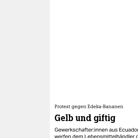
Protest gegen Edeka-Bananen
Gelb und giftig
Ge­werk­schaf­te­r:in­nen aus Ecuad
werfen dem Lebensmittelhändler de