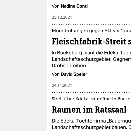
Von
Nadine Conti
23.12.2021
Morddrohungen gegen Aktivist*in­n
Fleischfabrik-Streit 
In Bückeburg plant die Edeka-Toch
Landschaftsschutzgebiet. Geg­ne­r*
Drohschreiben.
Von
David Speier
24.11.2021
Streit über Edeka-Baupläne in Bück
Raunen im Ratssaal
Die Edeka-Tochterfirma „Bauerngut“
Landschaftsschutzgebiet bauen. De