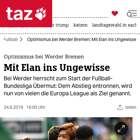

taz zahl ich
bergsteigen
usa unter trump
katzen
landtagswahl in sachs

taz zahl ich
Fußball
Optimismus bei Werder Bremen: Mit Elan ins Ungewisse
taz zahl ich
themen
Optimismus bei Werder Bremen
Mit Elan ins Ungewisse
politik
Bei Werder herrscht zum Start der Fußball-
öko
Bundesliga Übermut: Dem Abstieg entronnen, wird
nun von vielen die Europa League als Ziel genannt.
gesellschaft
24.8.2018
16:00 Uhr
teilen
kultur
sport