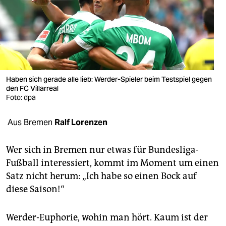
berlin
nord
wahrheit
verlag
Haben sich gerade alle lieb: Werder-Spieler beim Testspiel gegen
verlag
den FC Villarreal
Foto: dpa
veranstaltungen
Aus Bremen
Ralf Lorenzen
shop
fragen & hilfe
Wer sich in Bremen nur etwas für Bundesliga-
Fußball interessiert, kommt im Moment um einen
unterstützen
Satz nicht herum: „Ich habe so einen Bock auf
abo
diese Saison!“
genossenschaft
Werder-Euphorie, wohin man hört. Kaum ist der