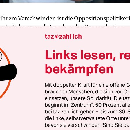
 ihrem Verschwinden ist die Oppositionspolitiker
wa
in Belarus nach Angaben des Grenzschutzes
en worden. Über ihren genauen Aufenthaltsort
taz
zahl ich

enstagvormittag noch Unklarheit. Zuvor hatte es
Links lesen, r
nach sie sich in der Ukraine aufhalten sollte. Di
er wichtigsten Anführerinnen der Proteste gegen 
bekämpfen
n Staatschef Alexander Lukaschenko. Seit Monta
ur
.
Mit doppelter Kraft für eine offene G
brauchen Menschen, die sich vor O
nzschützer der Staatsagentur Belta zufolge mitte
einsetzen, unsere Solidarität. Die ta
esnikowa in die Ukraine ausreisen. Kolesnikowa se
beginnt im Zentrum“. 50 Prozent a
mit ihrem Mitarbeiter Iwan Krawzow und ihrem
bei taz zahl ich gehen – bis zum 30
die linke, selbstverwaltete Orte unte
nenkow mit einem Auto zu dem Kontrollpunkt 
bevor sie verschwinden. Sind Sie da
iter. Die beiden Männer hätten die Grenze passier