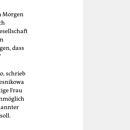
m Morgen
ch
esellschaft
en
igen, dass
“
o, schrieb
lesnikowa
ige Frau
unmöglich
nannter
soll.