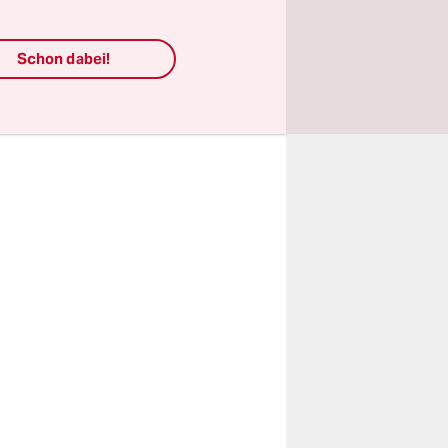
e gegeben,
er
Schon dabei!