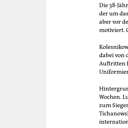
Die 38-Jäh
der um das
aber vor de
motiviert.
Kolesnikow
dabei von 
Auftritten 
Uniformiert
Hintergrun
Wochen. Lu
zum Sieger
Tichanowsk
internation