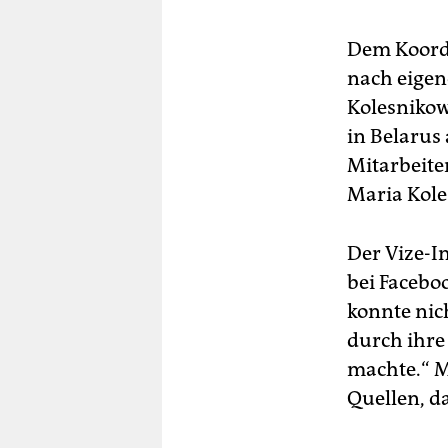
Dem Koord
nach eigen
Kolesnikow
in Belarus 
Mitarbeiter
Maria Koles
Der Vize-I
bei Facebo
konnte nic
durch ihre
machte.“ M
Quellen, da