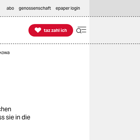
abo
genossenschaft
epaper login

taz zahl ich
taz zahl ich
ikowa
chen
 sie in die