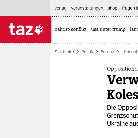
hautnavigation anspringen
hauptinhalt anspringen
footer anspringen
verlag
veranstaltungen
shop
fragen &
nahost-konflikt
usa unter trump
lan

taz zahl ich
taz zahl ich
Startseite
Politik
Europa
Krisen
themen
politik
Oppositionel
Verw
öko
Kole
gesellschaft
Die Opposi
kultur
Grenzschut
Ukraine aus
sport