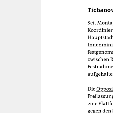
Tichanow
Seit Monta
Koordinier
Hauptstad
Innenminis
festgenom
zwischen R
Festnahmen
aufgehalte
Die
Opposi
Freilassung
eine Plattf
gegen den 