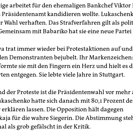
rige arbeitet für den ehemaligen Bankchef Viktor
 Präsidentenamt kandidieren wollte. Lukaschenk
r Wahl verhaften. Das Strafverfahren gilt als poli
 Gemeinsam mit Babariko hat sie eine neue Partei
a trat immer wieder bei Protestaktionen auf un
den Demonstranten bejubelt. Ihr Markenzeichen:
formte sie mit den Fingern ein Herz und hielt es 
en entgegen. Sie lebte viele Jahre in Stuttgart.
d der Proteste ist die Präsidentenwahl vor mehr a
kaschenko hatte sich danach mit 80,1 Prozent d
 erklären lassen. Die Opposition hält dagegen
aja für die wahre Siegerin. Die Abstimmung ste
al als grob gefälscht in der Kritik.