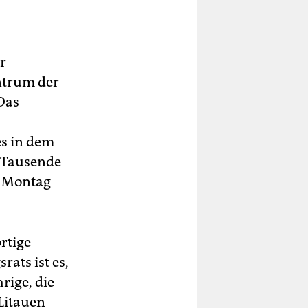
r
ntrum der
Das
s in dem
n Tausende
m Montag
ortige
rats ist es,
rige, die
Litauen