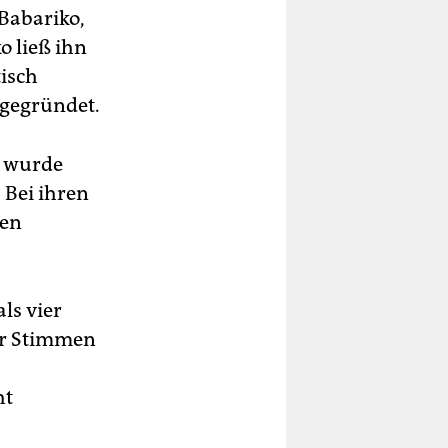
 Babariko,
o ließ ihn
tisch
 gegründet.
d wurde
 Bei ihren
den
ls vier
er Stimmen
ht