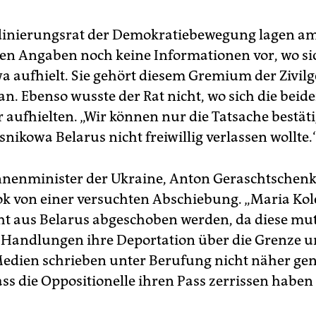
inierungsrat der Demokratiebewegung lagen a
en Angaben noch keine Informationen vor, wo si
a aufhielt. Sie gehört diesem Gremium der Zivilg
an. Ebenso wusste der Rat nicht, wo sich die beid
 aufhielten. „Wir können nur die Tatsache bestät
nikowa Belarus nicht freiwillig verlassen wollte.
nnenminister der Ukraine, Anton Geraschtschenk
ok von einer versuchten Abschiebung. „Maria Ko
ht aus Belarus abgeschoben werden, da diese mut
 Handlungen ihre Deportation über die Grenze 
edien schrieben unter Berufung nicht näher ge
ss die Oppositionelle ihren Pass zerrissen haben 