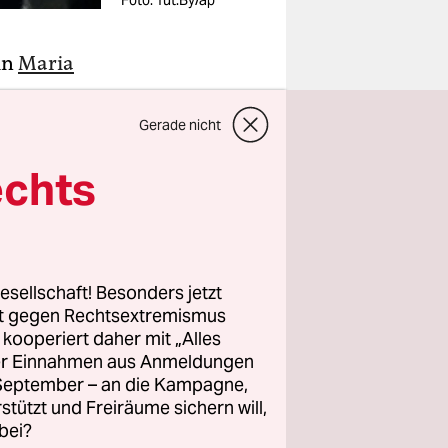
Foto: Tut.By/ap
in
Maria
 herrschte
Gerade nicht
 Berichte
echts
e 38-Jährige
den
g
fehlte von
esellschaft! Besonders jetzt
rt gegen Rechtsextremismus
ilten,
z kooperiert daher mit „Alles
i
ller Einnahmen aus Anmeldungen
 Sprecher
. September – an die Kampagne,
rstützt und Freiräume sichern will,
gekommen,
bei?
t. Das