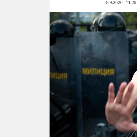
berlin
8.9.2020
11:29
nord
wahrheit
verlag
verlag
veranstaltungen
shop
fragen & hilfe
unterstützen
abo
genossenschaft