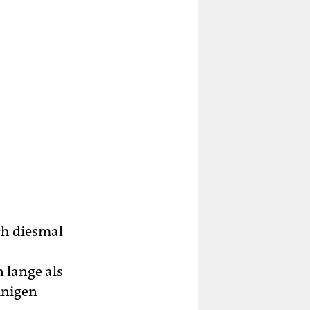
ch diesmal
 lange als
inigen