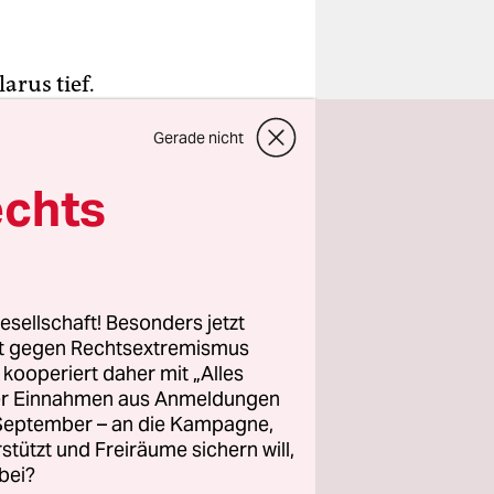
arus tief.
ste gegen
Gerade nicht
e schon
Menschen
echts
Festnahme
ite tut.by
esellschaft! Besonders jetzt
n
rt gegen Rechtsextremismus
n Kleinbus
z kooperiert daher mit „Alles
ller Einnahmen aus Anmeldungen
. September – an die Kampagne,
noch im
rstützt und Freiräume sichern will,
estnahme.
bei?