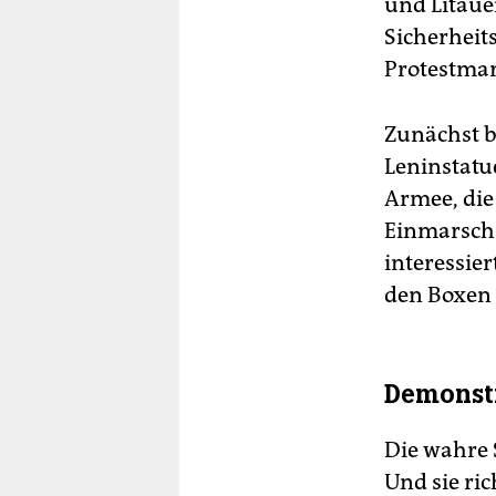
und Litaue
Sicherheit
Protestmar
Zunächst b
Leninstatu
Armee, die
Einmarsch 
interessie
den Boxen 
Demonstr
Die wahre 
Und sie ri