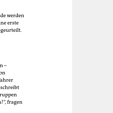
nde werden
ne erste
eurteilt.
n –
von
fahrer
schreibt
truppen
?“, fragen