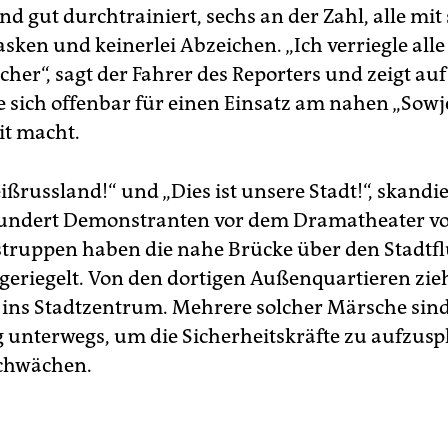
nd gut durchtrainiert, sechs an der Zahl, alle mi
sken und keinerlei Abzeichen. „Ich verriegle alle
sicher“, sagt der Fahrer des Reporters und zeigt auf
e sich offenbar für einen Einsatz am nahen „Sowj
it macht.
ißrussland!“ und „Dies ist unsere Stadt!“, skandi
Hundert Demonstranten vor dem Dramatheater v
struppen haben die nahe Brücke über den Stadtfl
eriegelt. Von den dortigen Außenquartieren zieh
 ins Stadtzentrum. Mehrere solcher Märsche sin
ig unterwegs, um die Sicherheitskräfte zu aufzusp
schwächen.