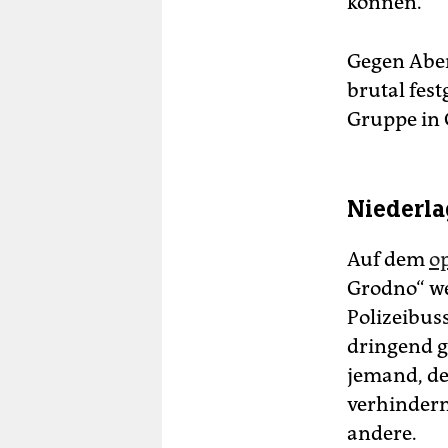
können.
Gegen Abe
brutal fes
Gruppe in 
Niederla
Auf dem
o
Grodno“ we
Polizeibus
dringend g
jemand, de
verhindern.
andere.