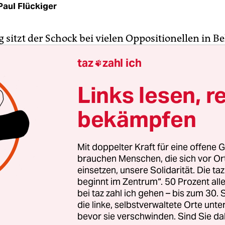
Paul Flückiger
itzt der Schock bei vielen Oppositionellen in Bel
n hatte das Innenministerium am Sonntag
Prote
taz
zahl ich

ung Alexander Lukaschenkos
gezählt, so viele wi
t mehr. Sicherheitskräfte nahmen offiziell 633 
Links lesen, r
bekämpfen
 kam möglicherweise eine weitere prominente 
Minsk wurde laut der unabhängigen Nachrichtense
Mit doppelter Kraft für eine offene G
die Oppositionsführerin Maria Kolesnikowa vo
brauchen Menschen, die sich vor O
n in Zivilkleidern und Covid-19-Masken in eine
einsetzen, unsere Solidarität. Die ta
beginnt im Zentrum“. 50 Prozent a
nkelten Scheiben gezerrt. Der oppositionelle
bei taz zahl ich gehen – bis zum 30
ionsrat“, dem Kolesnikowa als eines der letzten 
die linke, selbstverwaltete Orte unte
leibenden Mitglieder angehört, vermutet eine F
bevor sie verschwinden. Sind Sie da