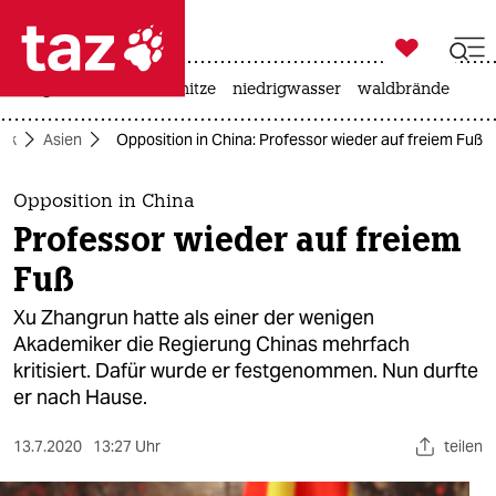

taz zahl ich
krieg in der ukraine
hitze
niedrigwasser
waldbrände

taz zahl ich
tik
Asien
Opposition in China: Professor wieder auf freiem Fuß
taz zahl ich
themen
Opposition in China
Professor wieder auf freiem
politik
Fuß
öko
Xu Zhangrun hatte als einer der wenigen
Akademiker die Regierung Chinas mehrfach
gesellschaft
kritisiert. Dafür wurde er festgenommen. Nun durfte
er nach Hause.
kultur
sport
13.7.2020
13:27 Uhr
teilen