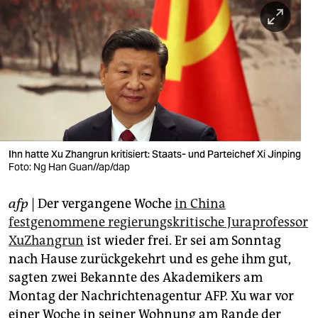
berlin
nord
wahrheit
verlag
verlag
veranstaltungen
Ihn hatte Xu Zhangrun kritisiert: Staats- und Parteichef Xi Jinping
Foto: Ng Han Guan//ap/dap
shop
afp
| Der vergangene Woche
in China
fragen & hilfe
festgenommene regierungskritische Juraprofessor
unterstützen
XuZhangrun
ist wieder frei. Er sei am Sonntag
nach Hause zurückgekehrt und es gehe ihm gut,
abo
sagten zwei Bekannte des Akademikers am
genossenschaft
Montag der Nachrichtenagentur AFP. Xu war vor
einer Woche in seiner Wohnung am Rande der