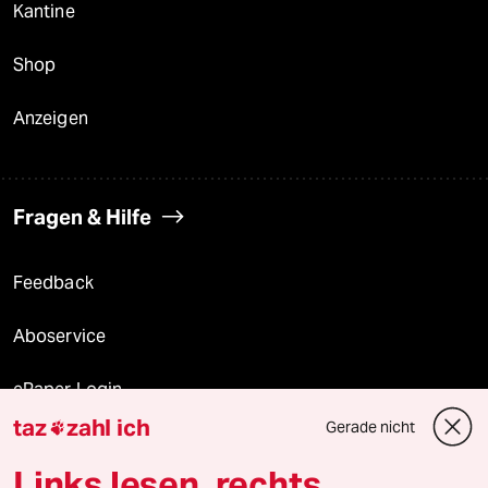
Kantine
Shop
Anzeigen
Fragen & Hilfe
Feedback
Aboservice
ePaper Login
taz
zahl ich
Gerade nicht

Downloads für Abonnierende
Links lesen, rechts