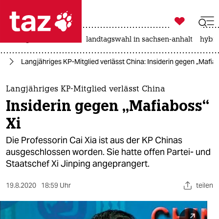

taz zahl ich
niedrigwasser
rente
landtagswahl in sachsen-anhalt
hybri

taz zahl ich
en
Langjähriges KP-Mitglied verlässt China: Insiderin gegen „Mafiab
taz zahl ich
themen
Langjähriges KP-Mitglied verlässt China
Insiderin gegen „Mafiaboss“
politik
Xi
öko
Die Professorin Cai Xia ist aus der KP Chinas
ausgeschlossen worden. Sie hatte offen Partei- und
gesellschaft
Staatschef Xi Jinping angeprangert.
kultur
19.8.2020
18:59 Uhr
teilen
sport