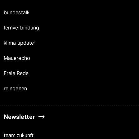
bundestalk
fernverbindung
klima update°
Mauerecho
Freie Rede
reingehen
Newsletter
team zukunft