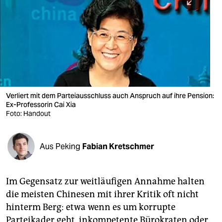
berlin
nord
wahrheit
verlag
verlag
Verliert mit dem Parteiausschluss auch Anspruch auf ihre Pension:
Ex-Professorin Cai Xia
veranstaltungen
Foto: Handout
shop
fragen & hilfe
Aus Peking
Fabian Kretschmer
unterstützen
Im Gegensatz zur weitläufigen Annahme halten
abo
die meisten Chinesen mit ihrer Kritik oft nicht
genossenschaft
hinterm Berg: etwa wenn es um korrupte
Parteikader geht, inkompetente Bürokraten oder