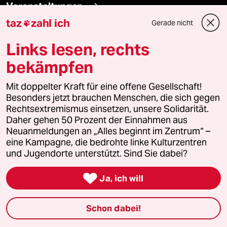
Veranstaltungen
taz
zahl ich
Gerade nicht

Demnächst
Links lesen, rechts
bekämpfen
Vor Ort
Mit doppelter Kraft für eine offene Gesellschaft!
Live im Stream
Besonders jetzt brauchen Menschen, die sich gegen
Rechtsextremismus einsetzen, unsere Solidarität.
Vergangene
Daher gehen 50 Prozent der Einnahmen aus
Neuanmeldungen an „Alles beginnt im Zentrum“ –
taz lab 2027
eine Kampagne, die bedrohte linke Kulturzentren
und Jugendorte unterstützt. Sind Sie dabei?

Ja, ich will
Mehr taz Lesestoff
Schon dabei!
taz Blogs