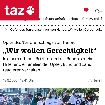

taz zahl ich
hitze
landtagswahl in sachsen-anhalt
arbeit
klimawandel

taz zahl ich
us
Opfer des Terroranschlags von Hanau: „Wir wollen Gerechtigkeit
taz zahl ich
themen
Opfer des Terroranschlags von Hanau
„Wir wollen Gerechtigkeit“
politik
In einem offenen Brief fordert ein Bündnis mehr
öko
Hilfe für die Familien der Opfer. Bund und Land
reagieren verhalten.
gesellschaft
18.9.2020
18:41 Uhr
teilen
kultur
sport