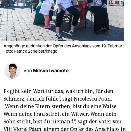
berlin
nord
wahrheit
verlag
Angehörige gedenken der Opfer des Anschlags vom 19. Februar
verlag
Foto: Patrick Scheiber/imago
veranstaltungen
Von
Mitsuo Iwamoto
shop
fragen & hilfe
Es gibt kein Wort für das, was ich bin, für den
unterstützen
Schmerz, den ich fühle“, sagt Nicolescu Păun.
„Wenn deine Eltern sterben, bist du eine Waise.
abo
Wenn deine Frau stirbt, ein Witwer. Wenn dein
genossenschaft
Sohn stirbt, bist du niemand“, sagt der Vater von
Vili Viorel Păun, einem der Opfer des Anschlags in