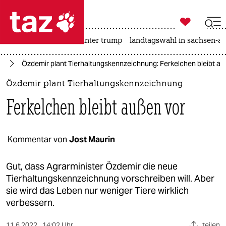

taz zahl ich
nahost-konflikt
usa unter trump
landtagswahl in sachsen-an

taz zahl ich
nd
Özdemir plant Tierhaltungskennzeichnung: Ferkelchen bleibt au
taz zahl ich
Özdemir plant Tierhaltungskennzeichnung
themen
Ferkelchen bleibt außen vor
politik
öko
Kommentar von
Jost Maurin
gesellschaft
Gut, dass Agrarminister Özdemir die neue
Tierhaltungskennzeichnung vorschreiben will. Aber
kultur
sie wird das Leben nur weniger Tiere wirklich
verbessern.
sport
11.6.2022
14:02 Uhr
teilen