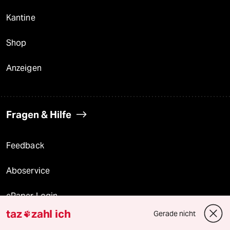
Kantine
Shop
Anzeigen
Fragen & Hilfe
Feedback
Aboservice
ePaper Login
taz
zahl ich
Gerade nicht

Downloads für Abonnierende