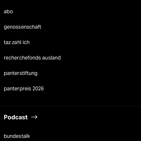
abo
genossenschaft
taz zahl ich
recherchefonds ausland
panterstiftung
panterpreis 2026
Podcast
bundestalk