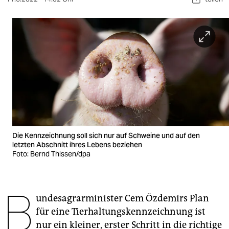
berlin
nord
wahrheit
verlag
verlag
veranstaltungen
shop
Die Kennzeichnung soll sich nur auf Schweine und auf den
letzten Abschnitt ihres Lebens beziehen
fragen & hilfe
Foto: Bernd Thissen/dpa
unterstützen
B
abo
undesagrarminister Cem Özdemirs Plan
genossenschaft
für eine Tierhaltungskennzeichnung ist
nur ein kleiner, erster Schritt in die richtige